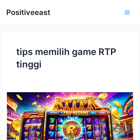
Skip
Positiveeast
to
Main
content
Men
tips memilih game RTP
tinggi