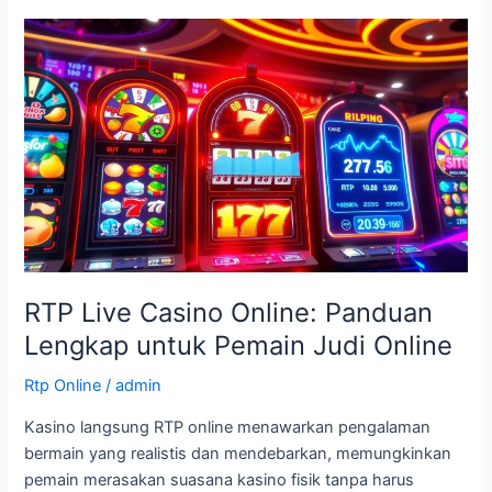
Slot
Online:
Panduan
Lengkap
Untuk
Pemain
RTP Live Casino Online: Panduan
Lengkap untuk Pemain Judi Online
Rtp Online
/
admin
Kasino langsung RTP online menawarkan pengalaman
bermain yang realistis dan mendebarkan, memungkinkan
pemain merasakan suasana kasino fisik tanpa harus