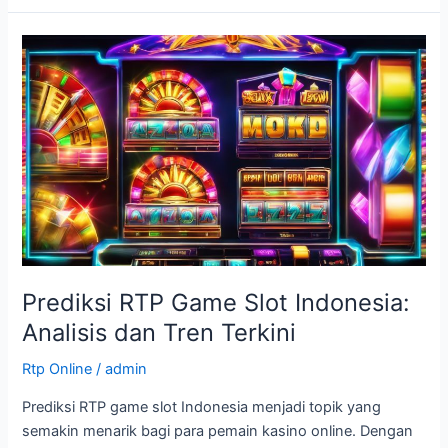
RTP
Tinggi:
Temukan
Pilihan
Terbaik
untuk
Permainan
Anda
Prediksi RTP Game Slot Indonesia:
Analisis dan Tren Terkini
Rtp Online
/
admin
Prediksi RTP game slot Indonesia menjadi topik yang
semakin menarik bagi para pemain kasino online. Dengan