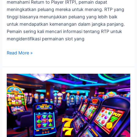
memahami Return to Player (RTP), pemain dapat
meningkatkan peluang mereka untuk menang. RTP yang
tinggi biasanya menunjukkan peluang yang lebih baik
untuk mendapatkan kemenangan dalam jangka panjang.
Pemain sering kali mencari informasi tentang RTP untuk
mengidentifikasi permainan slot yang
Prediksi
Read More »
RTP
Game
Slot
Indonesia:
Analisis
dan
Tren
Terkini