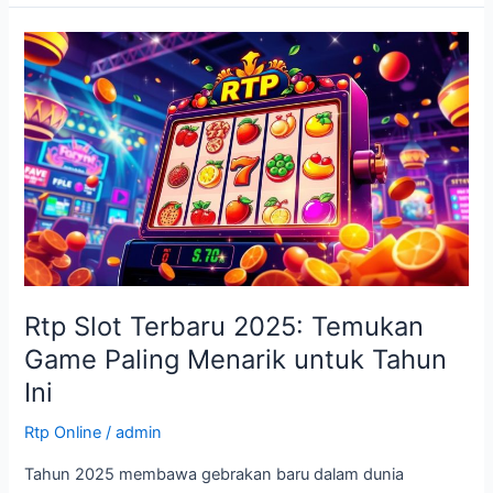
Online
Terpercaya:
Panduan
Memilih
untuk
Pengalaman
Bermain
yang
Optimal
Rtp Slot Terbaru 2025: Temukan
Game Paling Menarik untuk Tahun
Ini
Rtp Online
/
admin
Tahun 2025 membawa gebrakan baru dalam dunia