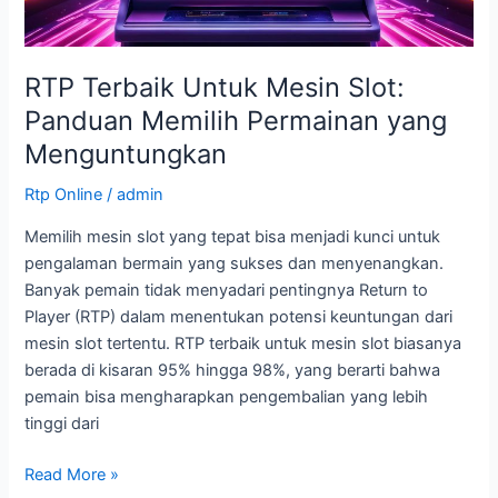
RTP Terbaik Untuk Mesin Slot:
Panduan Memilih Permainan yang
Menguntungkan
Rtp Online
/
admin
Memilih mesin slot yang tepat bisa menjadi kunci untuk
pengalaman bermain yang sukses dan menyenangkan.
Banyak pemain tidak menyadari pentingnya Return to
Player (RTP) dalam menentukan potensi keuntungan dari
mesin slot tertentu. RTP terbaik untuk mesin slot biasanya
berada di kisaran 95% hingga 98%, yang berarti bahwa
pemain bisa mengharapkan pengembalian yang lebih
tinggi dari
RTP
Read More »