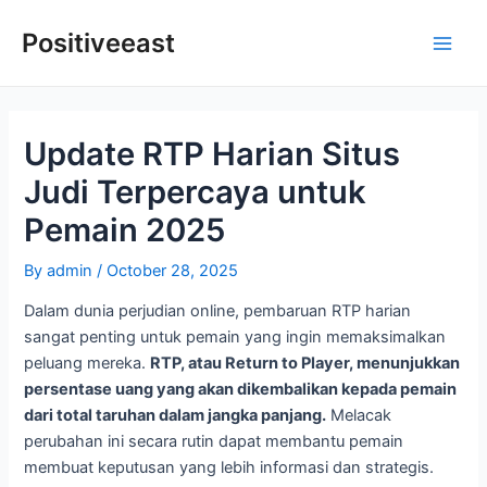
Skip
Positiveeast
to
Main
content
Men
Update RTP Harian Situs
Judi Terpercaya untuk
Pemain 2025
By
admin
/
October 28, 2025
Dalam dunia perjudian online, pembaruan RTP harian
sangat penting untuk pemain yang ingin memaksimalkan
peluang mereka.
RTP, atau Return to Player, menunjukkan
persentase uang yang akan dikembalikan kepada pemain
dari total taruhan dalam jangka panjang.
Melacak
perubahan ini secara rutin dapat membantu pemain
membuat keputusan yang lebih informasi dan strategis.