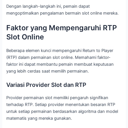
Dengan langkah-langkah ini, pemain dapat
mengoptimalkan pengalaman bermain slot online mereka.
Faktor yang Mempengaruhi RTP
Slot Online
Beberapa elemen kunci mempengaruhi Return to Player
(RTP) dalam permainan slot online. Memahami faktor-
faktor ini dapat membantu pemain membuat keputusan
yang lebih cerdas saat memilih permainan.
Variasi Provider Slot dan RTP
Provider permainan slot memiliki pengaruh signifikan
terhadap RTP. Setiap provider menentukan besaran RTP
untuk setiap permainan berdasarkan algoritma dan model
matematis yang mereka gunakan.