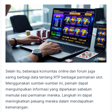
Selain itu, beberapa komunitas online dan forum juga
sering berbagi data tentang RTP berbagai permainan slot.
Menggunakan sumber-sumber ini, pemain dapat
mengumpulkan informasi yang diperlukan sebelum
memulai sesi permainan mereka. Langkah ini dapat
meningkatkan peluang mereka dalam mendapatkan
kemenangan.