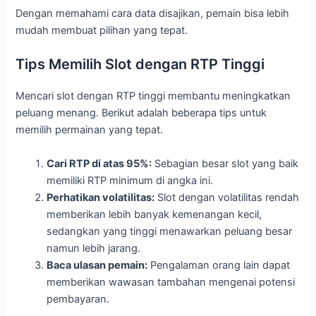
Dengan memahami cara data disajikan, pemain bisa lebih
mudah membuat pilihan yang tepat.
Tips Memilih Slot dengan RTP Tinggi
Mencari slot dengan RTP tinggi membantu meningkatkan
peluang menang. Berikut adalah beberapa tips untuk
memilih permainan yang tepat.
Cari RTP di atas 95%:
Sebagian besar slot yang baik
memiliki RTP minimum di angka ini.
Perhatikan volatilitas:
Slot dengan volatilitas rendah
memberikan lebih banyak kemenangan kecil,
sedangkan yang tinggi menawarkan peluang besar
namun lebih jarang.
Baca ulasan pemain:
Pengalaman orang lain dapat
memberikan wawasan tambahan mengenai potensi
pembayaran.