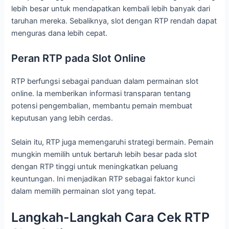
lebih besar untuk mendapatkan kembali lebih banyak dari
taruhan mereka. Sebaliknya, slot dengan RTP rendah dapat
menguras dana lebih cepat.
Peran RTP pada Slot Online
RTP berfungsi sebagai panduan dalam permainan slot
online. Ia memberikan informasi transparan tentang
potensi pengembalian, membantu pemain membuat
keputusan yang lebih cerdas.
Selain itu, RTP juga memengaruhi strategi bermain. Pemain
mungkin memilih untuk bertaruh lebih besar pada slot
dengan RTP tinggi untuk meningkatkan peluang
keuntungan. Ini menjadikan RTP sebagai faktor kunci
dalam memilih permainan slot yang tepat.
Langkah-Langkah Cara Cek RTP