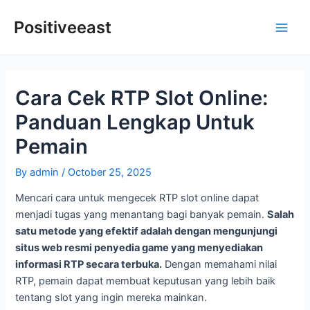
Skip
Positiveeast
to
Main
content
Men
Cara Cek RTP Slot Online:
Panduan Lengkap Untuk
Pemain
By
admin
/
October 25, 2025
Mencari cara untuk mengecek RTP slot online dapat
menjadi tugas yang menantang bagi banyak pemain.
Salah
satu metode yang efektif adalah dengan mengunjungi
situs web resmi penyedia game yang menyediakan
informasi RTP secara terbuka.
Dengan memahami nilai
RTP, pemain dapat membuat keputusan yang lebih baik
tentang slot yang ingin mereka mainkan.