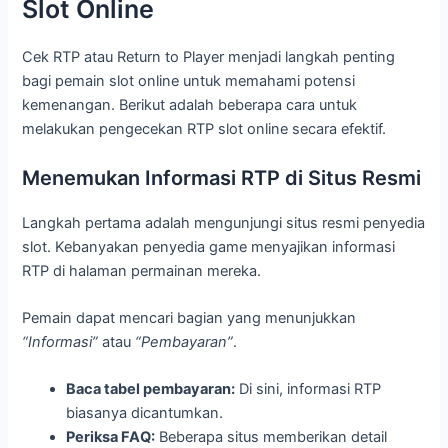
Slot Online
Cek RTP atau Return to Player menjadi langkah penting
bagi pemain slot online untuk memahami potensi
kemenangan. Berikut adalah beberapa cara untuk
melakukan pengecekan RTP slot online secara efektif.
Menemukan Informasi RTP di Situs Resmi
Langkah pertama adalah mengunjungi situs resmi penyedia
slot. Kebanyakan penyedia game menyajikan informasi
RTP di halaman permainan mereka.
Pemain dapat mencari bagian yang menunjukkan
“Informasi”
atau
“Pembayaran”
.
Baca tabel pembayaran:
Di sini, informasi RTP
biasanya dicantumkan.
Periksa FAQ:
Beberapa situs memberikan detail