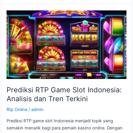
RTP
Tinggi:
Temukan
Pilihan
Terbaik
untuk
Permainan
Anda
Prediksi RTP Game Slot Indonesia:
Analisis dan Tren Terkini
Rtp Online
/
admin
Prediksi RTP game slot Indonesia menjadi topik yang
semakin menarik bagi para pemain kasino online. Dengan