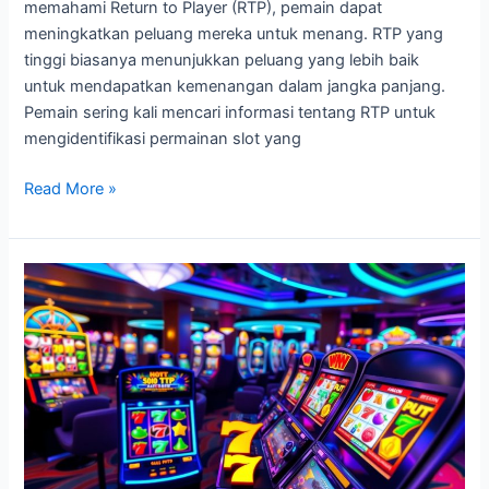
memahami Return to Player (RTP), pemain dapat
meningkatkan peluang mereka untuk menang. RTP yang
tinggi biasanya menunjukkan peluang yang lebih baik
untuk mendapatkan kemenangan dalam jangka panjang.
Pemain sering kali mencari informasi tentang RTP untuk
mengidentifikasi permainan slot yang
Prediksi
Read More »
RTP
Game
Slot
Indonesia:
Analisis
dan
Tren
Terkini