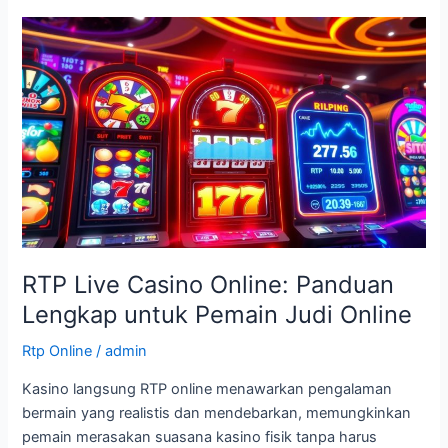
Slot
Online:
Panduan
Lengkap
Untuk
Pemain
RTP Live Casino Online: Panduan
Lengkap untuk Pemain Judi Online
Rtp Online
/
admin
Kasino langsung RTP online menawarkan pengalaman
bermain yang realistis dan mendebarkan, memungkinkan
pemain merasakan suasana kasino fisik tanpa harus