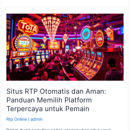
Terbaik
Untuk
Mesin
Slot:
Panduan
Memilih
Permainan
yang
Menguntungkan
Situs RTP Otomatis dan Aman:
Panduan Memilih Platform
Terpercaya untuk Pemain
Rtp Online
/
admin