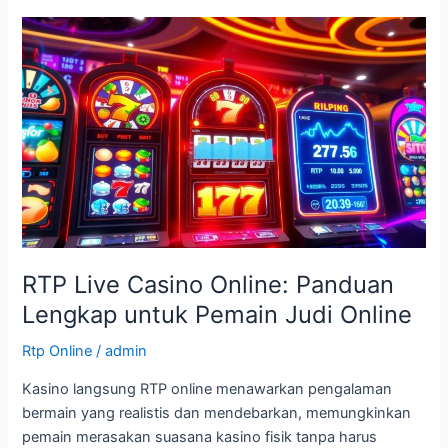
Slot
Online:
Panduan
Lengkap
Untuk
Pemain
RTP Live Casino Online: Panduan
Lengkap untuk Pemain Judi Online
Rtp Online
/
admin
Kasino langsung RTP online menawarkan pengalaman
bermain yang realistis dan mendebarkan, memungkinkan
pemain merasakan suasana kasino fisik tanpa harus