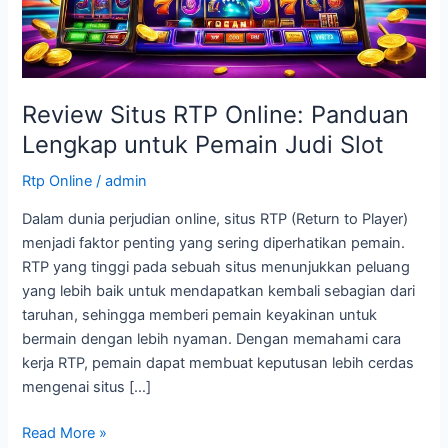
Review Situs RTP Online: Panduan
Lengkap untuk Pemain Judi Slot
Rtp Online
/
admin
Dalam dunia perjudian online, situs RTP (Return to Player)
menjadi faktor penting yang sering diperhatikan pemain.
RTP yang tinggi pada sebuah situs menunjukkan peluang
yang lebih baik untuk mendapatkan kembali sebagian dari
taruhan, sehingga memberi pemain keyakinan untuk
bermain dengan lebih nyaman. Dengan memahami cara
kerja RTP, pemain dapat membuat keputusan lebih cerdas
mengenai situs […]
Review
Read More »