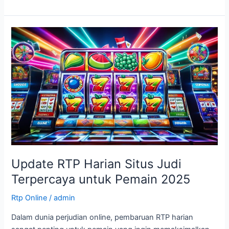
Situs
RTP
Online:
Panduan
Lengkap
untuk
Pemain
Judi
Slot
Update RTP Harian Situs Judi
Terpercaya untuk Pemain 2025
Rtp Online
/
admin
Dalam dunia perjudian online, pembaruan RTP harian