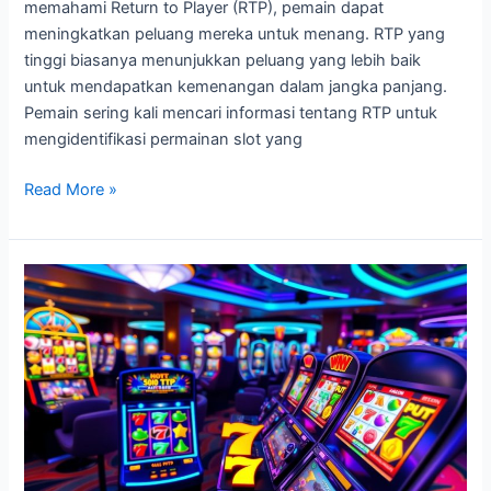
memahami Return to Player (RTP), pemain dapat
meningkatkan peluang mereka untuk menang. RTP yang
tinggi biasanya menunjukkan peluang yang lebih baik
untuk mendapatkan kemenangan dalam jangka panjang.
Pemain sering kali mencari informasi tentang RTP untuk
mengidentifikasi permainan slot yang
Prediksi
Read More »
RTP
Game
Slot
Indonesia:
Analisis
dan
Tren
Terkini