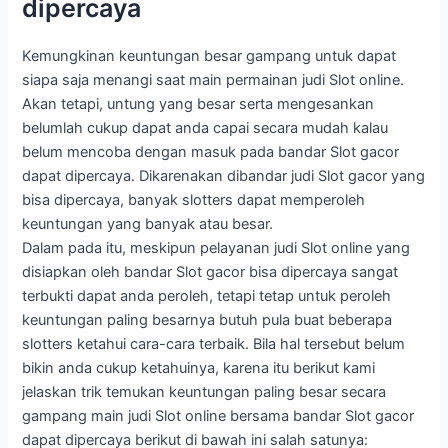
dipercaya
Kemungkinan keuntungan besar gampang untuk dapat
siapa saja menangi saat main permainan judi Slot online.
Akan tetapi, untung yang besar serta mengesankan
belumlah cukup dapat anda capai secara mudah kalau
belum mencoba dengan masuk pada bandar Slot gacor
dapat dipercaya. Dikarenakan dibandar judi Slot gacor yang
bisa dipercaya, banyak slotters dapat memperoleh
keuntungan yang banyak atau besar.
Dalam pada itu, meskipun pelayanan judi Slot online yang
disiapkan oleh bandar Slot gacor bisa dipercaya sangat
terbukti dapat anda peroleh, tetapi tetap untuk peroleh
keuntungan paling besarnya butuh pula buat beberapa
slotters ketahui cara-cara terbaik. Bila hal tersebut belum
bikin anda cukup ketahuinya, karena itu berikut kami
jelaskan trik temukan keuntungan paling besar secara
gampang main judi Slot online bersama bandar Slot gacor
dapat dipercaya berikut di bawah ini salah satunya: