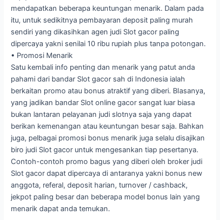
mendapatkan beberapa keuntungan menarik. Dalam pada
itu, untuk sedikitnya pembayaran deposit paling murah
sendiri yang dikasihkan agen judi Slot gacor paling
dipercaya yakni senilai 10 ribu rupiah plus tanpa potongan.
• Promosi Menarik
Satu kembali info penting dan menarik yang patut anda
pahami dari bandar Slot gacor sah di Indonesia ialah
berkaitan promo atau bonus atraktif yang diberi. BIasanya,
yang jadikan bandar Slot online gacor sangat luar biasa
bukan lantaran pelayanan judi slotnya saja yang dapat
berikan kemenangan atau keuntungan besar saja. Bahkan
juga, pelbagai promosi bonus menarik juga selalu disajikan
biro judi Slot gacor untuk mengesankan tiap pesertanya.
Contoh-contoh promo bagus yang diberi oleh broker judi
Slot gacor dapat dipercaya di antaranya yakni bonus new
anggota, referal, deposit harian, turnover / cashback,
jekpot paling besar dan beberapa model bonus lain yang
menarik dapat anda temukan.