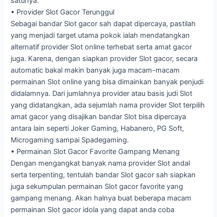
satunya:
• Provider Slot Gacor Terunggul
Sebagai bandar Slot gacor sah dapat dipercaya, pastilah
yang menjadi target utama pokok ialah mendatangkan
alternatif provider Slot online terhebat serta amat gacor
juga. Karena, dengan siapkan provider Slot gacor, secara
automatic bakal makin banyak juga macam-macam
permainan Slot online yang bisa dimainkan banyak penjudi
didalamnya. Dari jumlahnya provider atau basis judi Slot
yang didatangkan, ada sejumlah nama provider Slot terpilih
amat gacor yang disajikan bandar Slot bisa dipercaya
antara lain seperti Joker Gaming, Habanero, PG Soft,
Microgaming sampai Spadegaming.
• Permainan Slot Gacor Favorite Gampang Menang
Dengan mengangkat banyak nama provider Slot andal
serta terpenting, tentulah bandar Slot gacor sah siapkan
juga sekumpulan permainan Slot gacor favorite yang
gampang menang. Akan halnya buat beberapa macam
permainan Slot gacor idola yang dapat anda coba