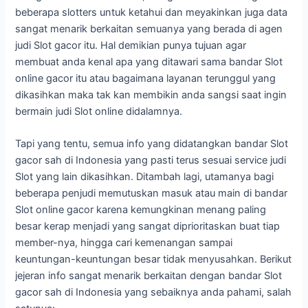
beberapa slotters untuk ketahui dan meyakinkan juga data
sangat menarik berkaitan semuanya yang berada di agen
judi Slot gacor itu. Hal demikian punya tujuan agar
membuat anda kenal apa yang ditawari sama bandar Slot
online gacor itu atau bagaimana layanan terunggul yang
dikasihkan maka tak kan membikin anda sangsi saat ingin
bermain judi Slot online didalamnya.
Tapi yang tentu, semua info yang didatangkan bandar Slot
gacor sah di Indonesia yang pasti terus sesuai service judi
Slot yang lain dikasihkan. Ditambah lagi, utamanya bagi
beberapa penjudi memutuskan masuk atau main di bandar
Slot online gacor karena kemungkinan menang paling
besar kerap menjadi yang sangat diprioritaskan buat tiap
member-nya, hingga cari kemenangan sampai
keuntungan-keuntungan besar tidak menyusahkan. Berikut
jejeran info sangat menarik berkaitan dengan bandar Slot
gacor sah di Indonesia yang sebaiknya anda pahami, salah