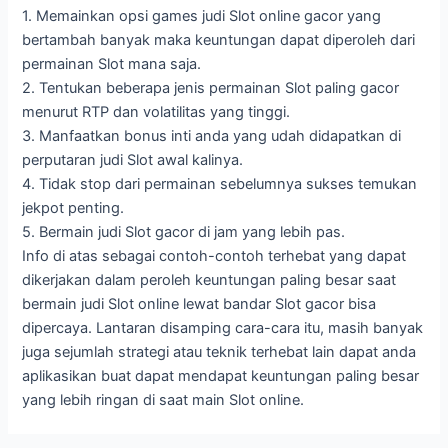
1. Memainkan opsi games judi Slot online gacor yang
bertambah banyak maka keuntungan dapat diperoleh dari
permainan Slot mana saja.
2. Tentukan beberapa jenis permainan Slot paling gacor
menurut RTP dan volatilitas yang tinggi.
3. Manfaatkan bonus inti anda yang udah didapatkan di
perputaran judi Slot awal kalinya.
4. Tidak stop dari permainan sebelumnya sukses temukan
jekpot penting.
5. Bermain judi Slot gacor di jam yang lebih pas.
Info di atas sebagai contoh-contoh terhebat yang dapat
dikerjakan dalam peroleh keuntungan paling besar saat
bermain judi Slot online lewat bandar Slot gacor bisa
dipercaya. Lantaran disamping cara-cara itu, masih banyak
juga sejumlah strategi atau teknik terhebat lain dapat anda
aplikasikan buat dapat mendapat keuntungan paling besar
yang lebih ringan di saat main Slot online.