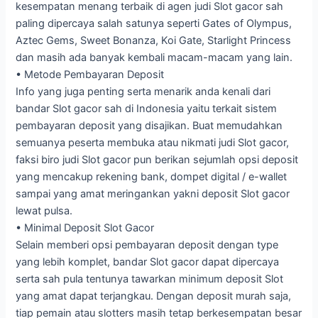
kesempatan menang terbaik di agen judi Slot gacor sah
paling dipercaya salah satunya seperti Gates of Olympus,
Aztec Gems, Sweet Bonanza, Koi Gate, Starlight Princess
dan masih ada banyak kembali macam-macam yang lain.
• Metode Pembayaran Deposit
Info yang juga penting serta menarik anda kenali dari
bandar Slot gacor sah di Indonesia yaitu terkait sistem
pembayaran deposit yang disajikan. Buat memudahkan
semuanya peserta membuka atau nikmati judi Slot gacor,
faksi biro judi Slot gacor pun berikan sejumlah opsi deposit
yang mencakup rekening bank, dompet digital / e-wallet
sampai yang amat meringankan yakni deposit Slot gacor
lewat pulsa.
• Minimal Deposit Slot Gacor
Selain memberi opsi pembayaran deposit dengan type
yang lebih komplet, bandar Slot gacor dapat dipercaya
serta sah pula tentunya tawarkan minimum deposit Slot
yang amat dapat terjangkau. Dengan deposit murah saja,
tiap pemain atau slotters masih tetap berkesempatan besar