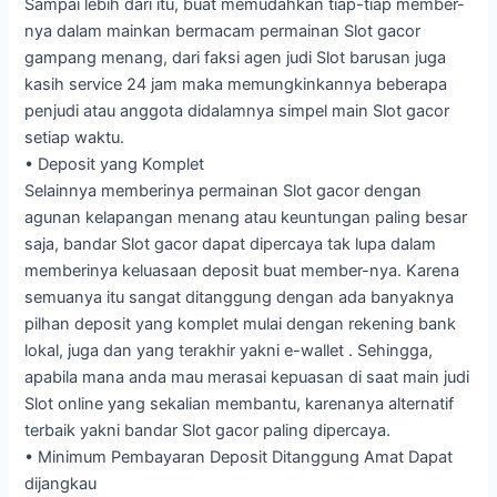
Sampai lebih dari itu, buat memudahkan tiap-tiap member-
nya dalam mainkan bermacam permainan Slot gacor
gampang menang, dari faksi agen judi Slot barusan juga
kasih service 24 jam maka memungkinkannya beberapa
penjudi atau anggota didalamnya simpel main Slot gacor
setiap waktu.
• Deposit yang Komplet
Selainnya memberinya permainan Slot gacor dengan
agunan kelapangan menang atau keuntungan paling besar
saja, bandar Slot gacor dapat dipercaya tak lupa dalam
memberinya keluasaan deposit buat member-nya. Karena
semuanya itu sangat ditanggung dengan ada banyaknya
pilhan deposit yang komplet mulai dengan rekening bank
lokal, juga dan yang terakhir yakni e-wallet . Sehingga,
apabila mana anda mau merasai kepuasan di saat main judi
Slot online yang sekalian membantu, karenanya alternatif
terbaik yakni bandar Slot gacor paling dipercaya.
• Minimum Pembayaran Deposit Ditanggung Amat Dapat
dijangkau