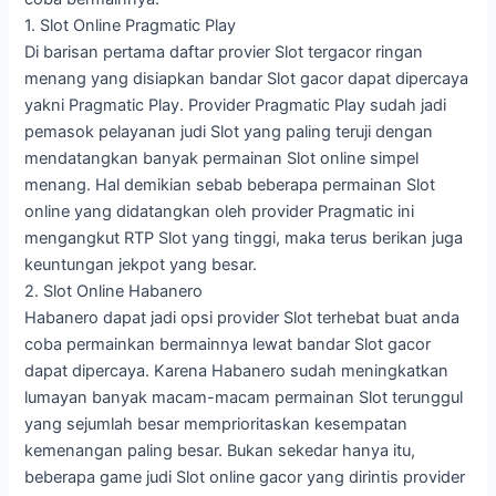
1. Slot Online Pragmatic Play
Di barisan pertama daftar provier Slot tergacor ringan
menang yang disiapkan bandar Slot gacor dapat dipercaya
yakni Pragmatic Play. Provider Pragmatic Play sudah jadi
pemasok pelayanan judi Slot yang paling teruji dengan
mendatangkan banyak permainan Slot online simpel
menang. Hal demikian sebab beberapa permainan Slot
online yang didatangkan oleh provider Pragmatic ini
mengangkut RTP Slot yang tinggi, maka terus berikan juga
keuntungan jekpot yang besar.
2. Slot Online Habanero
Habanero dapat jadi opsi provider Slot terhebat buat anda
coba permainkan bermainnya lewat bandar Slot gacor
dapat dipercaya. Karena Habanero sudah meningkatkan
lumayan banyak macam-macam permainan Slot terunggul
yang sejumlah besar memprioritaskan kesempatan
kemenangan paling besar. Bukan sekedar hanya itu,
beberapa game judi Slot online gacor yang dirintis provider