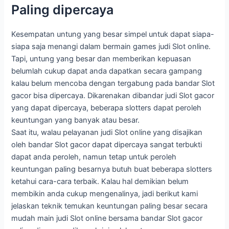
Paling dipercaya
Kesempatan untung yang besar simpel untuk dapat siapa-
siapa saja menangi dalam bermain games judi Slot online.
Tapi, untung yang besar dan memberikan kepuasan
belumlah cukup dapat anda dapatkan secara gampang
kalau belum mencoba dengan tergabung pada bandar Slot
gacor bisa dipercaya. Dikarenakan dibandar judi Slot gacor
yang dapat dipercaya, beberapa slotters dapat peroleh
keuntungan yang banyak atau besar.
Saat itu, walau pelayanan judi Slot online yang disajikan
oleh bandar Slot gacor dapat dipercaya sangat terbukti
dapat anda peroleh, namun tetap untuk peroleh
keuntungan paling besarnya butuh buat beberapa slotters
ketahui cara-cara terbaik. Kalau hal demikian belum
membikin anda cukup mengenalinya, jadi berikut kami
jelaskan teknik temukan keuntungan paling besar secara
mudah main judi Slot online bersama bandar Slot gacor