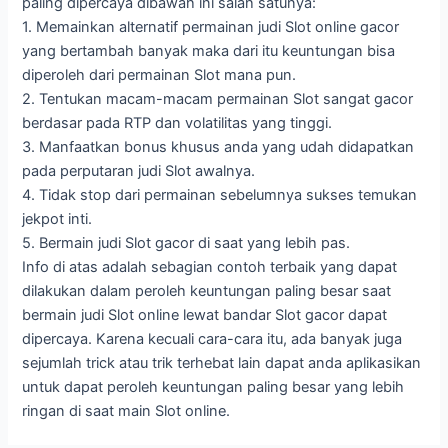
paling dipercaya dibawah ini salah satunya:
1. Memainkan alternatif permainan judi Slot online gacor
yang bertambah banyak maka dari itu keuntungan bisa
diperoleh dari permainan Slot mana pun.
2. Tentukan macam-macam permainan Slot sangat gacor
berdasar pada RTP dan volatilitas yang tinggi.
3. Manfaatkan bonus khusus anda yang udah didapatkan
pada perputaran judi Slot awalnya.
4. Tidak stop dari permainan sebelumnya sukses temukan
jekpot inti.
5. Bermain judi Slot gacor di saat yang lebih pas.
Info di atas adalah sebagian contoh terbaik yang dapat
dilakukan dalam peroleh keuntungan paling besar saat
bermain judi Slot online lewat bandar Slot gacor dapat
dipercaya. Karena kecuali cara-cara itu, ada banyak juga
sejumlah trick atau trik terhebat lain dapat anda aplikasikan
untuk dapat peroleh keuntungan paling besar yang lebih
ringan di saat main Slot online.