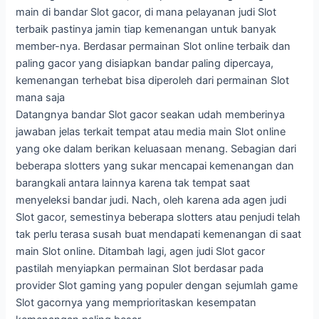
main di bandar Slot gacor, di mana pelayanan judi Slot
terbaik pastinya jamin tiap kemenangan untuk banyak
member-nya. Berdasar permainan Slot online terbaik dan
paling gacor yang disiapkan bandar paling dipercaya,
kemenangan terhebat bisa diperoleh dari permainan Slot
mana saja
Datangnya bandar Slot gacor seakan udah memberinya
jawaban jelas terkait tempat atau media main Slot online
yang oke dalam berikan keluasaan menang. Sebagian dari
beberapa slotters yang sukar mencapai kemenangan dan
barangkali antara lainnya karena tak tempat saat
menyeleksi bandar judi. Nach, oleh karena ada agen judi
Slot gacor, semestinya beberapa slotters atau penjudi telah
tak perlu terasa susah buat mendapati kemenangan di saat
main Slot online. Ditambah lagi, agen judi Slot gacor
pastilah menyiapkan permainan Slot berdasar pada
provider Slot gaming yang populer dengan sejumlah game
Slot gacornya yang memprioritaskan kesempatan