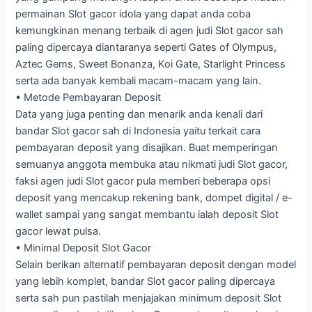
permainan Slot gacor idola yang dapat anda coba
kemungkinan menang terbaik di agen judi Slot gacor sah
paling dipercaya diantaranya seperti Gates of Olympus,
Aztec Gems, Sweet Bonanza, Koi Gate, Starlight Princess
serta ada banyak kembali macam-macam yang lain.
• Metode Pembayaran Deposit
Data yang juga penting dan menarik anda kenali dari
bandar Slot gacor sah di Indonesia yaitu terkait cara
pembayaran deposit yang disajikan. Buat memperingan
semuanya anggota membuka atau nikmati judi Slot gacor,
faksi agen judi Slot gacor pula memberi beberapa opsi
deposit yang mencakup rekening bank, dompet digital / e-
wallet sampai yang sangat membantu ialah deposit Slot
gacor lewat pulsa.
• Minimal Deposit Slot Gacor
Selain berikan alternatif pembayaran deposit dengan model
yang lebih komplet, bandar Slot gacor paling dipercaya
serta sah pun pastilah menjajakan minimum deposit Slot