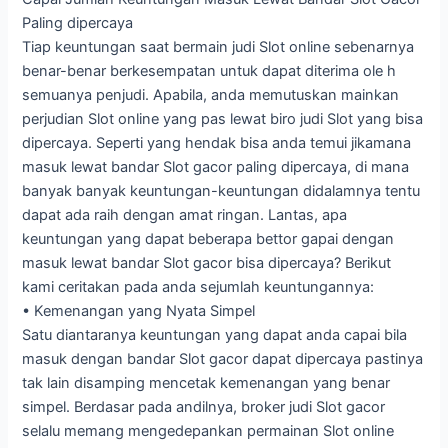
Paling dipercaya
Tiap keuntungan saat bermain judi Slot online sebenarnya
benar-benar berkesempatan untuk dapat diterima ole h
semuanya penjudi. Apabila, anda memutuskan mainkan
perjudian Slot online yang pas lewat biro judi Slot yang bisa
dipercaya. Seperti yang hendak bisa anda temui jikamana
masuk lewat bandar Slot gacor paling dipercaya, di mana
banyak banyak keuntungan-keuntungan didalamnya tentu
dapat ada raih dengan amat ringan. Lantas, apa
keuntungan yang dapat beberapa bettor gapai dengan
masuk lewat bandar Slot gacor bisa dipercaya? Berikut
kami ceritakan pada anda sejumlah keuntungannya:
• Kemenangan yang Nyata Simpel
Satu diantaranya keuntungan yang dapat anda capai bila
masuk dengan bandar Slot gacor dapat dipercaya pastinya
tak lain disamping mencetak kemenangan yang benar
simpel. Berdasar pada andilnya, broker judi Slot gacor
selalu memang mengedepankan permainan Slot online