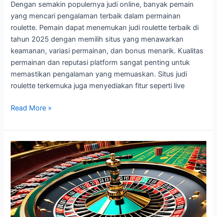
Dengan semakin populernya judi online, banyak pemain
yang mencari pengalaman terbaik dalam permainan
roulette. Pemain dapat menemukan judi roulette terbaik di
tahun 2025 dengan memilih situs yang menawarkan
keamanan, variasi permainan, dan bonus menarik. Kualitas
permainan dan reputasi platform sangat penting untuk
memastikan pengalaman yang memuaskan. Situs judi
roulette terkemuka juga menyediakan fitur seperti live
Judi
Read More »
Roulette
Terbaik
2025:
Panduan
Memilih
Situs
dan
Strategi
Menang