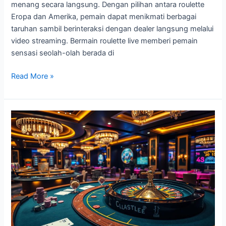
menang secara langsung. Dengan pilihan antara roulette
Eropa dan Amerika, pemain dapat menikmati berbagai
taruhan sambil berinteraksi dengan dealer langsung melalui
video streaming. Bermain roulette live memberi pemain
sensasi seolah-olah berada di
Situs
Read More »
Judi
Roulette
Live:
Panduan
Lengkap
untuk
Pemain
Terampil