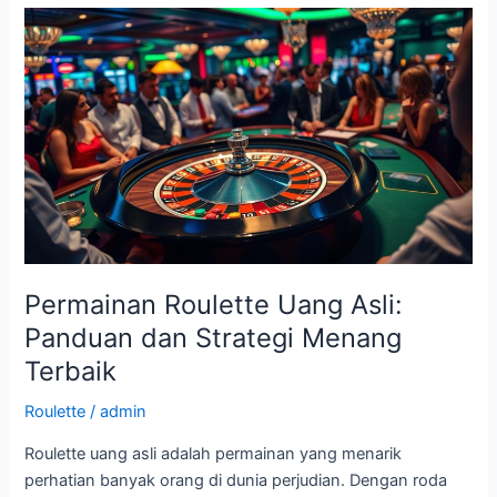
Panduan
Lengkap
untuk
Memahami
Permainan
dan
Strateginya
Permainan Roulette Uang Asli:
Panduan dan Strategi Menang
Terbaik
Roulette
/
admin
Roulette uang asli adalah permainan yang menarik
perhatian banyak orang di dunia perjudian. Dengan roda