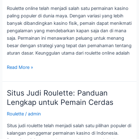
Roulette online telah menjadi salah satu permainan kasino
paling populer di dunia maya. Dengan variasi yang lebih
banyak dibandingkan kasino fisik, pemain dapat menikmati
pengalaman yang mendebarkan kapan saja dan di mana
saja. Permainan ini menawarkan peluang untuk menang
besar dengan strategi yang tepat dan pemahaman tentang
aturan dasar. Keunggulan utama dari roulette online adalah
Roulette
Read More »
Online:
Panduan
Lengkap
Situs Judi Roulette: Panduan
untuk
Lengkap untuk Pemain Cerdas
Pemain
Baru
Roulette
/
admin
Situs judi roulette telah menjadi salah satu pilihan populer di
kalangan penggemar permainan kasino di Indonesia.