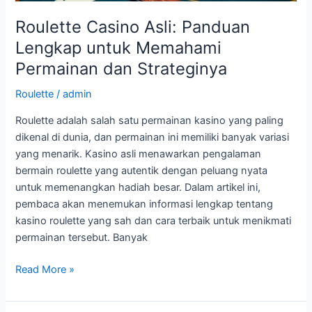
Roulette Casino Asli: Panduan
Lengkap untuk Memahami
Permainan dan Strateginya
Roulette
/
admin
Roulette adalah salah satu permainan kasino yang paling
dikenal di dunia, dan permainan ini memiliki banyak variasi
yang menarik. Kasino asli menawarkan pengalaman
bermain roulette yang autentik dengan peluang nyata
untuk memenangkan hadiah besar. Dalam artikel ini,
pembaca akan menemukan informasi lengkap tentang
kasino roulette yang sah dan cara terbaik untuk menikmati
permainan tersebut. Banyak
Roulette
Read More »
Casino
Asli: