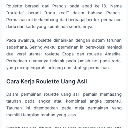
Roulette berasal dari Prancis pada abad ke-18. Nama
“roulette” berarti “roda kecil” dalam bahasa Prancis.
Permainan ini berkembang dari berbagai bentuk permainan
dadu dan kartu yang sudah ada sebelumnya.
Pada awalnya, roulette dimainkan dengan sistem taruhan
sederhana. Seiring waktu, permainan ini berevolusi menjadi
dua versi utama: roulette Eropa dan roulette Amerika.
Perbedaan utamanya terletak pada jumlah nol pada roda,
yang mempengaruhi peluang dan strategi permainan.
Cara Kerja Roulette Uang Asli
Dalam permainan roulette uang asli, pemain memasang
taruhan pada angka atau kombinasi angka tertentu.
Taruhan ini ditempatkan pada meja permainan yang
memiliki tampilan taruhan yang jelas.