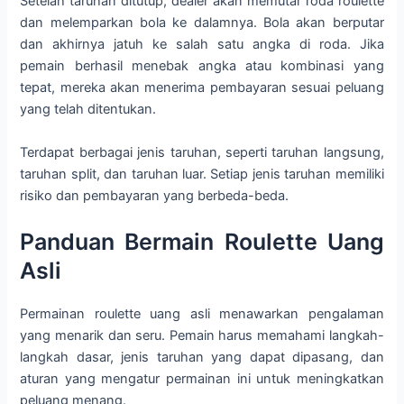
Setelah taruhan ditutup, dealer akan memutar roda roulette
dan melemparkan bola ke dalamnya. Bola akan berputar
dan akhirnya jatuh ke salah satu angka di roda. Jika
pemain berhasil menebak angka atau kombinasi yang
tepat, mereka akan menerima pembayaran sesuai peluang
yang telah ditentukan.
Terdapat berbagai jenis taruhan, seperti taruhan langsung,
taruhan split, dan taruhan luar. Setiap jenis taruhan memiliki
risiko dan pembayaran yang berbeda-beda.
Panduan Bermain Roulette Uang
Asli
Permainan roulette uang asli menawarkan pengalaman
yang menarik dan seru. Pemain harus memahami langkah-
langkah dasar, jenis taruhan yang dapat dipasang, dan
aturan yang mengatur permainan ini untuk meningkatkan
peluang menang.