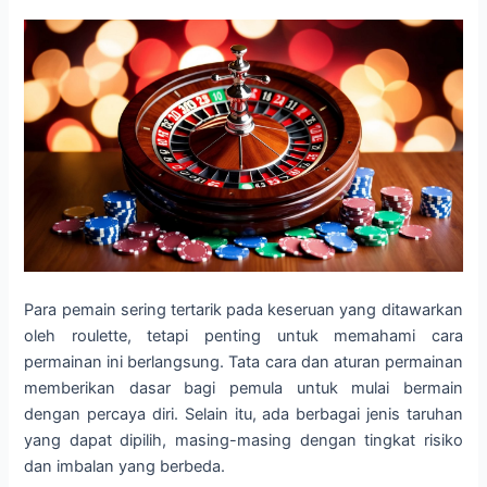
Para pemain sering tertarik pada keseruan yang ditawarkan
oleh roulette, tetapi penting untuk memahami cara
permainan ini berlangsung. Tata cara dan aturan permainan
memberikan dasar bagi pemula untuk mulai bermain
dengan percaya diri. Selain itu, ada berbagai jenis taruhan
yang dapat dipilih, masing-masing dengan tingkat risiko
dan imbalan yang berbeda.