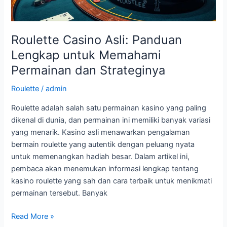
Roulette Casino Asli: Panduan
Lengkap untuk Memahami
Permainan dan Strateginya
Roulette
/
admin
Roulette adalah salah satu permainan kasino yang paling
dikenal di dunia, dan permainan ini memiliki banyak variasi
yang menarik. Kasino asli menawarkan pengalaman
bermain roulette yang autentik dengan peluang nyata
untuk memenangkan hadiah besar. Dalam artikel ini,
pembaca akan menemukan informasi lengkap tentang
kasino roulette yang sah dan cara terbaik untuk menikmati
permainan tersebut. Banyak
Roulette
Read More »