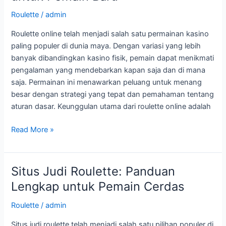
Roulette
/
admin
Roulette online telah menjadi salah satu permainan kasino
paling populer di dunia maya. Dengan variasi yang lebih
banyak dibandingkan kasino fisik, pemain dapat menikmati
pengalaman yang mendebarkan kapan saja dan di mana
saja. Permainan ini menawarkan peluang untuk menang
besar dengan strategi yang tepat dan pemahaman tentang
aturan dasar. Keunggulan utama dari roulette online adalah
Roulette
Read More »
Online:
Panduan
Lengkap
Situs Judi Roulette: Panduan
untuk
Lengkap untuk Pemain Cerdas
Pemain
Baru
Roulette
/
admin
Situs judi roulette telah menjadi salah satu pilihan populer di