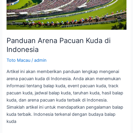
Panduan Arena Pacuan Kuda di
Indonesia
Toto Macau
/
admin
Artikel ini akan memberikan panduan lengkap mengenai
arena pacuan kuda di Indonesia. Anda akan menemukan
informasi tentang balap kuda, event pacuan kuda, track
pacuan kuda, jadwal balap kuda, taruhan kuda, hasil balap
kuda, dan arena pacuan kuda terbaik di Indonesia.
Simaklah artikel ini untuk mendapatkan pengalaman balap
kuda terbaik. Indonesia terkenal dengan budaya balap
kuda