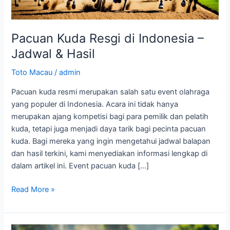
Pacuan Kuda Resgi di Indonesia –
Jadwal & Hasil
Toto Macau
/
admin
Pacuan kuda resmi merupakan salah satu event olahraga
yang populer di Indonesia. Acara ini tidak hanya
merupakan ajang kompetisi bagi para pemilik dan pelatih
kuda, tetapi juga menjadi daya tarik bagi pecinta pacuan
kuda. Bagi mereka yang ingin mengetahui jadwal balapan
dan hasil terkini, kami menyediakan informasi lengkap di
dalam artikel ini. Event pacuan kuda […]
Pacuan
Read More »
Kuda
Resgi
di