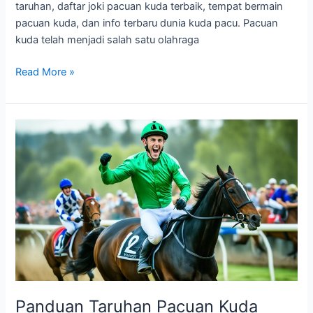
taruhan, daftar joki pacuan kuda terbaik, tempat bermain
pacuan kuda, dan info terbaru dunia kuda pacu. Pacuan
kuda telah menjadi salah satu olahraga
Panduan
Read More »
Lengkap
Pacuan
Kuda
Terbaik
di
Indonesia
Panduan Taruhan Pacuan Kuda