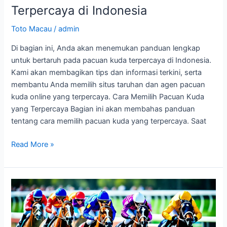
Terpercaya di Indonesia
Toto Macau
/
admin
Di bagian ini, Anda akan menemukan panduan lengkap
untuk bertaruh pada pacuan kuda terpercaya di Indonesia.
Kami akan membagikan tips dan informasi terkini, serta
membantu Anda memilih situs taruhan dan agen pacuan
kuda online yang terpercaya. Cara Memilih Pacuan Kuda
yang Terpercaya Bagian ini akan membahas panduan
tentang cara memilih pacuan kuda yang terpercaya. Saat
Panduan
Read More »
Taruhan
Pacuan
Kuda
Terpercaya
di
Indonesia