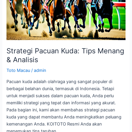
Strategi Pacuan Kuda: Tips Menang
& Analisis
Toto Macau
/
admin
Pacuan kuda adalah olahraga yang sangat populer di
berbagai belahan dunia, termasuk di Indonesia. Tetapi
untuk menjadi sukses dalam pacuan kuda, Anda perlu
memiliki strategi yang tepat dan informasi yang akurat.
Pada bagian ini, kami akan membahas strategi pacuan
kuda yang dapat membantu Anda meningkatkan peluang
kemenangan Anda. KOITOTO Resmi Anda akan
menemukan tips taruhan