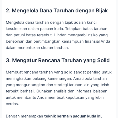
2. Mengelola Dana Taruhan dengan Bijak
Mengelola dana taruhan dengan bijak adalah kunci
kesuksesan dalam pacuan kuda. Tetapkan batas taruhan
dan patuhi batas tersebut. Hindari mengambil risiko yang
berlebihan dan pertimbangkan kemampuan finansial Anda
dalam menentukan ukuran taruhan.
3. Mengatur Rencana Taruhan yang Solid
Membuat rencana taruhan yang solid sangat penting untuk
meningkatkan peluang kemenangan. Amati pola taruhan
yang menguntungkan dan strategi taruhan lain yang telah
terbukti berhasil. Gunakan analisis dan informasi balapan
untuk membantu Anda membuat keputusan yang lebih
cerdas.
Dengan menerapkan
teknik bermain pacuan kuda
ini,