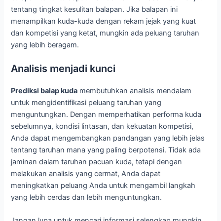
tentang tingkat kesulitan balapan. Jika balapan ini
menampilkan kuda-kuda dengan rekam jejak yang kuat
dan kompetisi yang ketat, mungkin ada peluang taruhan
yang lebih beragam.
Analisis menjadi kunci
Prediksi balap kuda
membutuhkan analisis mendalam
untuk mengidentifikasi peluang taruhan yang
menguntungkan. Dengan memperhatikan performa kuda
sebelumnya, kondisi lintasan, dan kekuatan kompetisi,
Anda dapat mengembangkan pandangan yang lebih jelas
tentang taruhan mana yang paling berpotensi. Tidak ada
jaminan dalam taruhan pacuan kuda, tetapi dengan
melakukan analisis yang cermat, Anda dapat
meningkatkan peluang Anda untuk mengambil langkah
yang lebih cerdas dan lebih menguntungkan.
Jangan lupa untuk mencari informasi selengkap mungkin