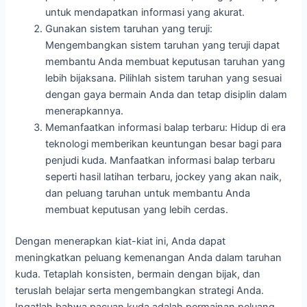
untuk mendapatkan informasi yang akurat.
Gunakan sistem taruhan yang teruji:
Mengembangkan sistem taruhan yang teruji dapat
membantu Anda membuat keputusan taruhan yang
lebih bijaksana. Pilihlah sistem taruhan yang sesuai
dengan gaya bermain Anda dan tetap disiplin dalam
menerapkannya.
Memanfaatkan informasi balap terbaru: Hidup di era
teknologi memberikan keuntungan besar bagi para
penjudi kuda. Manfaatkan informasi balap terbaru
seperti hasil latihan terbaru, jockey yang akan naik,
dan peluang taruhan untuk membantu Anda
membuat keputusan yang lebih cerdas.
Dengan menerapkan kiat-kiat ini, Anda dapat
meningkatkan peluang kemenangan Anda dalam taruhan
kuda. Tetaplah konsisten, bermain dengan bijak, dan
teruslah belajar serta mengembangkan strategi Anda.