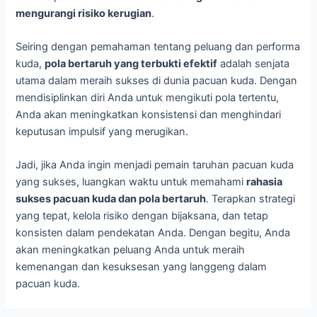
mengurangi risiko kerugian
.
Seiring dengan pemahaman tentang peluang dan performa
kuda,
pola bertaruh yang terbukti efektif
adalah senjata
utama dalam meraih sukses di dunia pacuan kuda. Dengan
mendisiplinkan diri Anda untuk mengikuti pola tertentu,
Anda akan meningkatkan konsistensi dan menghindari
keputusan impulsif yang merugikan.
Jadi, jika Anda ingin menjadi pemain taruhan pacuan kuda
yang sukses, luangkan waktu untuk memahami
rahasia
sukses pacuan kuda dan pola bertaruh
. Terapkan strategi
yang tepat, kelola risiko dengan bijaksana, dan tetap
konsisten dalam pendekatan Anda. Dengan begitu, Anda
akan meningkatkan peluang Anda untuk meraih
kemenangan dan kesuksesan yang langgeng dalam
pacuan kuda.