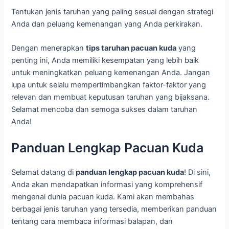
Tentukan jenis taruhan yang paling sesuai dengan strategi
Anda dan peluang kemenangan yang Anda perkirakan.
Dengan menerapkan
tips taruhan pacuan kuda
yang
penting ini, Anda memiliki kesempatan yang lebih baik
untuk meningkatkan peluang kemenangan Anda. Jangan
lupa untuk selalu mempertimbangkan faktor-faktor yang
relevan dan membuat keputusan taruhan yang bijaksana.
Selamat mencoba dan semoga sukses dalam taruhan
Anda!
Panduan Lengkap Pacuan Kuda
Selamat datang di
panduan lengkap pacuan kuda
! Di sini,
Anda akan mendapatkan informasi yang komprehensif
mengenai dunia pacuan kuda. Kami akan membahas
berbagai jenis taruhan yang tersedia, memberikan panduan
tentang cara membaca informasi balapan, dan