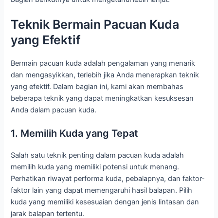
Teknik Bermain Pacuan Kuda
yang Efektif
Bermain pacuan kuda adalah pengalaman yang menarik
dan mengasyikkan, terlebih jika Anda menerapkan teknik
yang efektif. Dalam bagian ini, kami akan membahas
beberapa teknik yang dapat meningkatkan kesuksesan
Anda dalam pacuan kuda.
1. Memilih Kuda yang Tepat
Salah satu teknik penting dalam pacuan kuda adalah
memilih kuda yang memiliki potensi untuk menang.
Perhatikan riwayat performa kuda, pebalapnya, dan faktor-
faktor lain yang dapat memengaruhi hasil balapan. Pilih
kuda yang memiliki kesesuaian dengan jenis lintasan dan
jarak balapan tertentu.