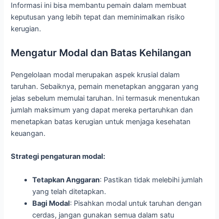
Informasi ini bisa membantu pemain dalam membuat
keputusan yang lebih tepat dan meminimalkan risiko
kerugian.
Mengatur Modal dan Batas Kehilangan
Pengelolaan modal merupakan aspek krusial dalam
taruhan. Sebaiknya, pemain menetapkan anggaran yang
jelas sebelum memulai taruhan. Ini termasuk menentukan
jumlah maksimum yang dapat mereka pertaruhkan dan
menetapkan batas kerugian untuk menjaga kesehatan
keuangan.
Strategi pengaturan modal:
Tetapkan Anggaran
: Pastikan tidak melebihi jumlah
yang telah ditetapkan.
Bagi Modal
: Pisahkan modal untuk taruhan dengan
cerdas, jangan gunakan semua dalam satu