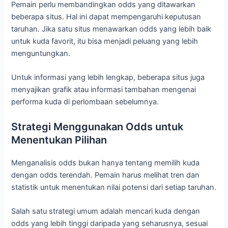
Pemain perlu membandingkan odds yang ditawarkan
beberapa situs. Hal ini dapat mempengaruhi keputusan
taruhan. Jika satu situs menawarkan odds yang lebih baik
untuk kuda favorit, itu bisa menjadi peluang yang lebih
menguntungkan.
Untuk informasi yang lebih lengkap, beberapa situs juga
menyajikan grafik atau informasi tambahan mengenai
performa kuda di perlombaan sebelumnya.
Strategi Menggunakan Odds untuk
Menentukan Pilihan
Menganalisis odds bukan hanya tentang memilih kuda
dengan odds terendah. Pemain harus melihat tren dan
statistik untuk menentukan nilai potensi dari setiap taruhan.
Salah satu strategi umum adalah mencari kuda dengan
odds yang lebih tinggi daripada yang seharusnya, sesuai