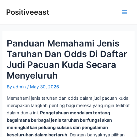
Skip
Positiveeast
to
Main
content
Men
Panduan Memahami Jenis
Taruhan Dan Odds Di Daftar
Judi Pacuan Kuda Secara
Menyeluruh
By
admin
/
May 30, 2026
Memahami jenis taruhan dan odds dalam judi pacuan kuda
merupakan langkah penting bagi mereka yang ingin terlibat
dalam dunia ini.
Pengetahuan mendalam tentang
bagaimana berbagai jenis taruhan berfungsi akan
meningkatkan peluang sukses dan pengalaman
keseluruhan dalam bertaruh.
Dengan banyaknya pilihan