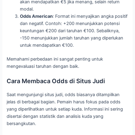
akan mendapatkan €5 jika menang, selain return
modal.
Odds American
: Format ini menyajikan angka positif
dan negatif. Contoh: +200 menunjukkan potensi
keuntungan €200 dari taruhan €100. Sebaliknya,
-150 menunjukkan jumlah taruhan yang diperlukan
untuk mendapatkan €100.
Memahami perbedaan ini sangat penting untuk
mengevaluasi taruhan dengan baik.
Cara Membaca Odds di Situs Judi
Saat mengunjungi situs judi, odds biasanya ditampilkan
jelas di berbagai bagian. Pemain harus fokus pada odds
yang diperlihatkan untuk setiap kuda. Informasi ini sering
disertai dengan statistik dan analisis kuda yang
bersangkutan.