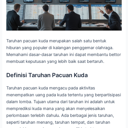
Taruhan pacuan kuda merupakan salah satu bentuk
hiburan yang populer di kalangan penggemar olahraga.
Memahami dasar-dasar taruhan ini dapat membantu bettor
membuat keputusan yang lebih baik saat bertaruh.
Definisi Taruhan Pacuan Kuda
Taruhan pacuan kuda mengacu pada aktivitas
menempatkan uang pada kuda tertentu yang berpartisipasi
dalam lomba. Tujuan utama dari taruhan ini adalah untuk
memprediksi kuda mana yang akan menyelesaikan
perlombaan terlebih dahulu. Ada berbagai jenis taruhan,
seperti taruhan menang, taruhan tempat, dan taruhan