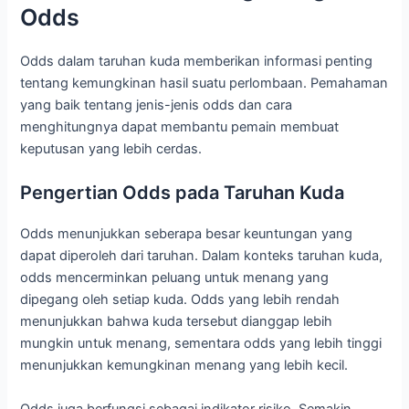
Odds
Odds dalam taruhan kuda memberikan informasi penting
tentang kemungkinan hasil suatu perlombaan. Pemahaman
yang baik tentang jenis-jenis odds dan cara
menghitungnya dapat membantu pemain membuat
keputusan yang lebih cerdas.
Pengertian Odds pada Taruhan Kuda
Odds menunjukkan seberapa besar keuntungan yang
dapat diperoleh dari taruhan. Dalam konteks taruhan kuda,
odds mencerminkan peluang untuk menang yang
dipegang oleh setiap kuda. Odds yang lebih rendah
menunjukkan bahwa kuda tersebut dianggap lebih
mungkin untuk menang, sementara odds yang lebih tinggi
menunjukkan kemungkinan menang yang lebih kecil.
Odds juga berfungsi sebagai indikator risiko. Semakin