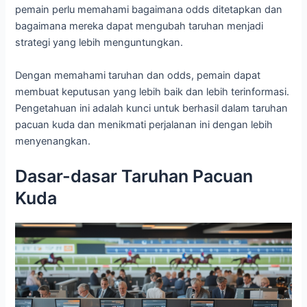
pemain perlu memahami bagaimana odds ditetapkan dan
bagaimana mereka dapat mengubah taruhan menjadi
strategi yang lebih menguntungkan.
Dengan memahami taruhan dan odds, pemain dapat
membuat keputusan yang lebih baik dan lebih terinformasi.
Pengetahuan ini adalah kunci untuk berhasil dalam taruhan
pacuan kuda dan menikmati perjalanan ini dengan lebih
menyenangkan.
Dasar-dasar Taruhan Pacuan
Kuda