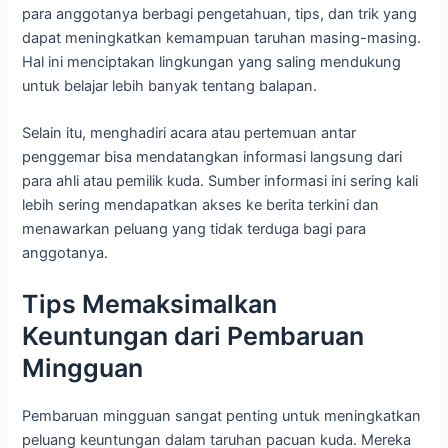
para anggotanya berbagi pengetahuan, tips, dan trik yang
dapat meningkatkan kemampuan taruhan masing-masing.
Hal ini menciptakan lingkungan yang saling mendukung
untuk belajar lebih banyak tentang balapan.
Selain itu, menghadiri acara atau pertemuan antar
penggemar bisa mendatangkan informasi langsung dari
para ahli atau pemilik kuda. Sumber informasi ini sering kali
lebih sering mendapatkan akses ke berita terkini dan
menawarkan peluang yang tidak terduga bagi para
anggotanya.
Tips Memaksimalkan
Keuntungan dari Pembaruan
Mingguan
Pembaruan mingguan sangat penting untuk meningkatkan
peluang keuntungan dalam taruhan pacuan kuda. Mereka