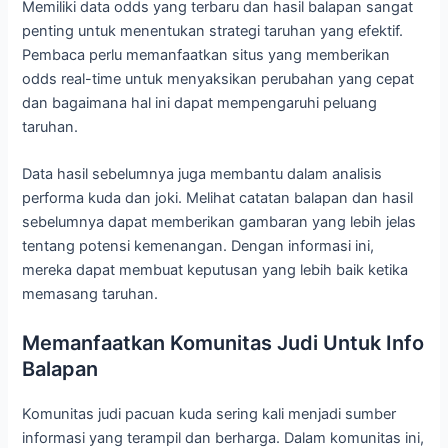
Memiliki data odds yang terbaru dan hasil balapan sangat
penting untuk menentukan strategi taruhan yang efektif.
Pembaca perlu memanfaatkan situs yang memberikan
odds real-time untuk menyaksikan perubahan yang cepat
dan bagaimana hal ini dapat mempengaruhi peluang
taruhan.
Data hasil sebelumnya juga membantu dalam analisis
performa kuda dan joki. Melihat catatan balapan dan hasil
sebelumnya dapat memberikan gambaran yang lebih jelas
tentang potensi kemenangan. Dengan informasi ini,
mereka dapat membuat keputusan yang lebih baik ketika
memasang taruhan.
Memanfaatkan Komunitas Judi Untuk Info
Balapan
Komunitas judi pacuan kuda sering kali menjadi sumber
informasi yang terampil dan berharga. Dalam komunitas ini,