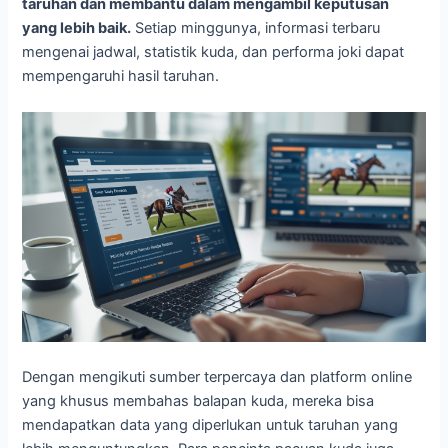
taruhan dan membantu dalam mengambil keputusan
yang lebih baik.
Setiap minggunya, informasi terbaru
mengenai jadwal, statistik kuda, dan performa joki dapat
mempengaruhi hasil taruhan.
Dengan mengikuti sumber terpercaya dan platform online
yang khusus membahas balapan kuda, mereka bisa
mendapatkan data yang diperlukan untuk taruhan yang