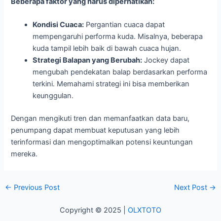
Beberapa faktor yang harus diperhatikan:
Kondisi Cuaca:
Pergantian cuaca dapat
mempengaruhi performa kuda. Misalnya, beberapa
kuda tampil lebih baik di bawah cuaca hujan.
Strategi Balapan yang Berubah:
Jockey dapat
mengubah pendekatan balap berdasarkan performa
terkini. Memahami strategi ini bisa memberikan
keunggulan.
Dengan mengikuti tren dan memanfaatkan data baru,
penumpang dapat membuat keputusan yang lebih
terinformasi dan mengoptimalkan potensi keuntungan
mereka.
Post
←
Previous Post
Next Post
→
navigation
Copyright © 2025 |
OLXTOTO