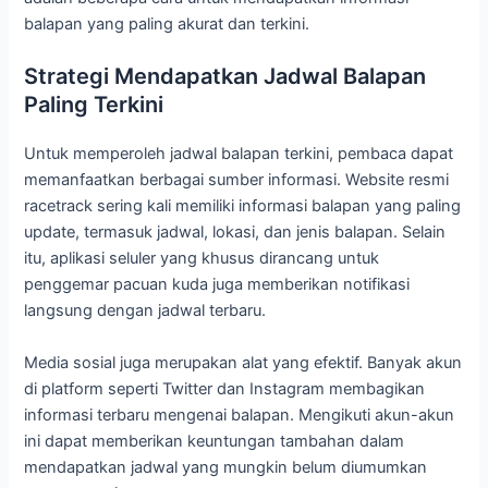
balapan yang paling akurat dan terkini.
Strategi Mendapatkan Jadwal Balapan
Paling Terkini
Untuk memperoleh jadwal balapan terkini, pembaca dapat
memanfaatkan berbagai sumber informasi. Website resmi
racetrack sering kali memiliki informasi balapan yang paling
update, termasuk jadwal, lokasi, dan jenis balapan. Selain
itu, aplikasi seluler yang khusus dirancang untuk
penggemar pacuan kuda juga memberikan notifikasi
langsung dengan jadwal terbaru.
Media sosial juga merupakan alat yang efektif. Banyak akun
di platform seperti Twitter dan Instagram membagikan
informasi terbaru mengenai balapan. Mengikuti akun-akun
ini dapat memberikan keuntungan tambahan dalam
mendapatkan jadwal yang mungkin belum diumumkan