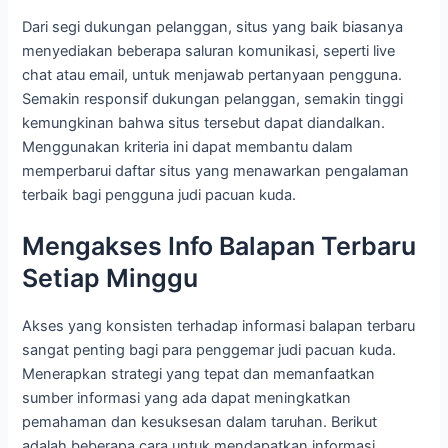
Dari segi dukungan pelanggan, situs yang baik biasanya
menyediakan beberapa saluran komunikasi, seperti live
chat atau email, untuk menjawab pertanyaan pengguna.
Semakin responsif dukungan pelanggan, semakin tinggi
kemungkinan bahwa situs tersebut dapat diandalkan.
Menggunakan kriteria ini dapat membantu dalam
memperbarui daftar situs yang menawarkan pengalaman
terbaik bagi pengguna judi pacuan kuda.
Mengakses Info Balapan Terbaru
Setiap Minggu
Akses yang konsisten terhadap informasi balapan terbaru
sangat penting bagi para penggemar judi pacuan kuda.
Menerapkan strategi yang tepat dan memanfaatkan
sumber informasi yang ada dapat meningkatkan
pemahaman dan kesuksesan dalam taruhan. Berikut
adalah beberapa cara untuk mendapatkan informasi