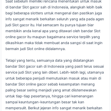
Saat sebelum memiliki rencana menentukan untuk masuk
di bandar Slot gacor sah di Indonesia, alangkah lebih baik
bagi beberapa slotters untuk mengenal dan pastikan juga
info sangat menarik berkaitan seluruh yang ada pada agen
judi Slot gacor itu. Hal semacam itu punya tujuan biar
membikin anda kenal apa yang ditawari oleh bandar Slot
online gacor itu maupun bagaimana service terpilih yang
dikasihkan maka tidak membuat anda sangsi di saat ingin
bermain judi Slot online didalamnya.
Tetapi yang tentu, semuanya data yang didatangkan
bandar Slot gacor sah di Indonesia yang pasti terus sesuai
service judi Slot yang lain diberi. Lebih-lebih lagi, utamanya
untuk beberapa penjudi memutuskan masuk atau main di
bandar Slot online gacor sebab kesempatan menang
paling besar sering menjadi yang amat diistemewakan
untuk tiap-tiap pesertanya, hingga cari kemenangan
sampai keuntungan-keuntungan besar tak kan
mempersulit. Berikut jejeran info sangat menarik berkaitan