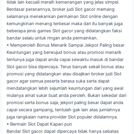
tidak lain kecuali meraih kemenangan yang jelas simpel.
Berdasar peranannya, broker judi Slot gacor memang
selamanya menekankan permainan Slot online dengan
kemungkinan menang terbesar maka dari itu banyak juga
beberapa jenis games Slot gacor yang didatangkan faksi
bandar selalu untuk ringan anda permainkan.
• Memperoleh Bonus Menarik Sampai Jekpot Paling besar
Keuntungan yang berwujud bonus atau promosi menarik
tentunya juga dapat anda capai sewaktu masuk di bandar
Slot gacor bisa dipercaya. Terus banyak sekali bonus atau
promosi yang didatangkan atau disajikan broker judi Slot
gacor agar semua peserta berasa suka serta dapat
mendatangkan lebih sejumlah keuntungan dari yang awal
mulanya amat sukar buat anda peroleh. Bukan sekedar dari
promosi serta bonus saja, jekpot paling besar dapat anda
capai secara gampang, tentulah gak lain atas jumlahnya
juga rangkaian nama provider Slot populer didalamnya.
• Bermain Slot Dapat Kapan pun
Bandar Slot gacor dapat dipercaya tidak hanya sebatas