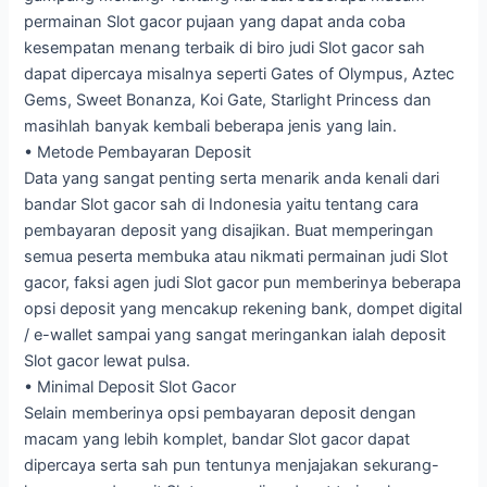
permainan Slot gacor pujaan yang dapat anda coba
kesempatan menang terbaik di biro judi Slot gacor sah
dapat dipercaya misalnya seperti Gates of Olympus, Aztec
Gems, Sweet Bonanza, Koi Gate, Starlight Princess dan
masihlah banyak kembali beberapa jenis yang lain.
• Metode Pembayaran Deposit
Data yang sangat penting serta menarik anda kenali dari
bandar Slot gacor sah di Indonesia yaitu tentang cara
pembayaran deposit yang disajikan. Buat memperingan
semua peserta membuka atau nikmati permainan judi Slot
gacor, faksi agen judi Slot gacor pun memberinya beberapa
opsi deposit yang mencakup rekening bank, dompet digital
/ e-wallet sampai yang sangat meringankan ialah deposit
Slot gacor lewat pulsa.
• Minimal Deposit Slot Gacor
Selain memberinya opsi pembayaran deposit dengan
macam yang lebih komplet, bandar Slot gacor dapat
dipercaya serta sah pun tentunya menjajakan sekurang-