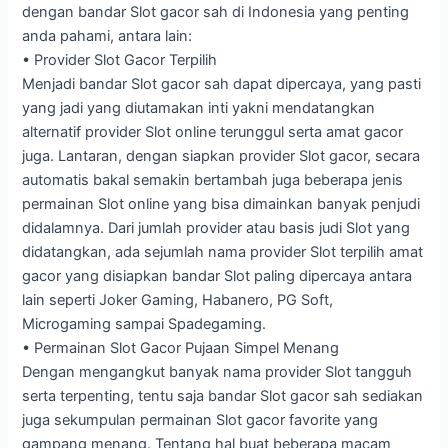
dengan bandar Slot gacor sah di Indonesia yang penting
anda pahami, antara lain:
• Provider Slot Gacor Terpilih
Menjadi bandar Slot gacor sah dapat dipercaya, yang pasti
yang jadi yang diutamakan inti yakni mendatangkan
alternatif provider Slot online terunggul serta amat gacor
juga. Lantaran, dengan siapkan provider Slot gacor, secara
automatis bakal semakin bertambah juga beberapa jenis
permainan Slot online yang bisa dimainkan banyak penjudi
didalamnya. Dari jumlah provider atau basis judi Slot yang
didatangkan, ada sejumlah nama provider Slot terpilih amat
gacor yang disiapkan bandar Slot paling dipercaya antara
lain seperti Joker Gaming, Habanero, PG Soft,
Microgaming sampai Spadegaming.
• Permainan Slot Gacor Pujaan Simpel Menang
Dengan mengangkut banyak nama provider Slot tangguh
serta terpenting, tentu saja bandar Slot gacor sah sediakan
juga sekumpulan permainan Slot gacor favorite yang
gampang menang. Tentang hal buat beberapa macam