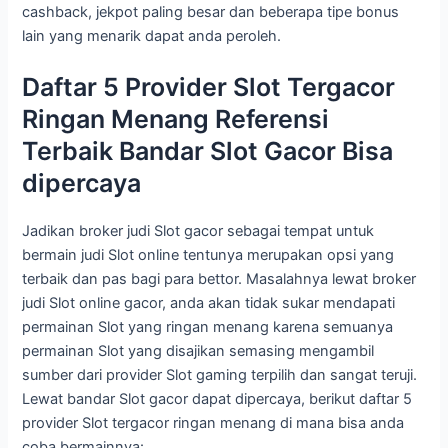
cashback, jekpot paling besar dan beberapa tipe bonus
lain yang menarik dapat anda peroleh.
Daftar 5 Provider Slot Tergacor
Ringan Menang Referensi
Terbaik Bandar Slot Gacor Bisa
dipercaya
Jadikan broker judi Slot gacor sebagai tempat untuk
bermain judi Slot online tentunya merupakan opsi yang
terbaik dan pas bagi para bettor. Masalahnya lewat broker
judi Slot online gacor, anda akan tidak sukar mendapati
permainan Slot yang ringan menang karena semuanya
permainan Slot yang disajikan semasing mengambil
sumber dari provider Slot gaming terpilih dan sangat teruji.
Lewat bandar Slot gacor dapat dipercaya, berikut daftar 5
provider Slot tergacor ringan menang di mana bisa anda
coba bermainnya: