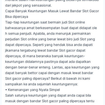
dari jekpot yang sensasional.
Capai Banyak Keuntungan Masuk Lewat Bandar Slot Gacor
Bisa dipercaya
Tiap-tiap keuntungan saat bermain judi Slot online
bahwasanya amat berkesempatan buat dapat didapat ole
h semua penjudi. Apabila, anda menunjuk permainkan
perjudian Slot online yang benar lewat biro judi Slot yang
dapat dipercaya. Seperti yang hendak bisa anda dapati
jikamana tergabung lewat bandar Slot gacor dapat
dipercaya, di mana beraneka banyak keuntungan-
keuntungan didalamnya pastinya dapat ada dapatkan
dengan benar-benar enteng. Lantas, apa keuntungan yang
dapat banyak bettor capai dengan masuk lewat bandar
Slot gacor paling dipercaya? Berikut di bawah ini kami
sampaikan ke anda sejumlah keuntungannya:
• Kemenangan yang Nyata Simpel
Salah satunya keuntungan yang dapat anda capai bila
masuk dengan bandar Slot gacor paling dipercaya tentu