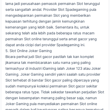
lama jadi perusahaan pemasok permainan Slot terunggul
serta sangatlah andal. Provider Slot Spadegaming pula
mengedepankan permainan Slot yang memberikan
kepuasan terhitung dengan jamin kemungkinan
kemenangan yang lebih baik. Sementara itu, untuk
sekarang telah ada lebih pada beberapa ratus macam
permainan Slot online terunggul serta amat gacor yang
dapat anda cicipi dari provider Spadegaming ini.
5. Slot Online Joker Gaming
Bicara perihal judi Slot gacor pastilah tak kan komplet
jikamana tak membicarakan satu nama yang paling
termashyur di industri iGaming ialah Joker 123 atau Joker
Gaming. Joker Gaming sendiri yakni saalah satu provider
Slot terhebat di bandar Slot gacor paling dipercaya yang
sudah mempunyai koleksi permainan Slot gacor sekitar
beberapa ratus type. Tidak sekedar tawarkan perjudian Slot
dengan kesempatan menang paling besar saja, namun
Joker Gaming pula menyediakan permainan Slot online
menarik dalam hall keuntungan paling besarnya termaksud