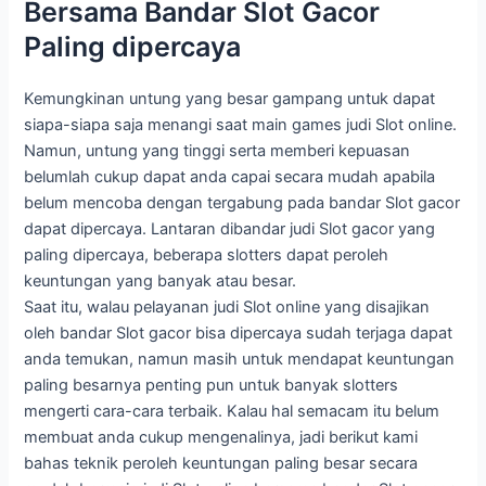
Bersama Bandar Slot Gacor
Paling dipercaya
Kemungkinan untung yang besar gampang untuk dapat
siapa-siapa saja menangi saat main games judi Slot online.
Namun, untung yang tinggi serta memberi kepuasan
belumlah cukup dapat anda capai secara mudah apabila
belum mencoba dengan tergabung pada bandar Slot gacor
dapat dipercaya. Lantaran dibandar judi Slot gacor yang
paling dipercaya, beberapa slotters dapat peroleh
keuntungan yang banyak atau besar.
Saat itu, walau pelayanan judi Slot online yang disajikan
oleh bandar Slot gacor bisa dipercaya sudah terjaga dapat
anda temukan, namun masih untuk mendapat keuntungan
paling besarnya penting pun untuk banyak slotters
mengerti cara-cara terbaik. Kalau hal semacam itu belum
membuat anda cukup mengenalinya, jadi berikut kami
bahas teknik peroleh keuntungan paling besar secara