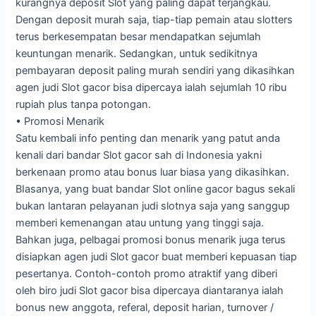
kurangnya deposit Slot yang paling dapat terjangkau.
Dengan deposit murah saja, tiap-tiap pemain atau slotters
terus berkesempatan besar mendapatkan sejumlah
keuntungan menarik. Sedangkan, untuk sedikitnya
pembayaran deposit paling murah sendiri yang dikasihkan
agen judi Slot gacor bisa dipercaya ialah sejumlah 10 ribu
rupiah plus tanpa potongan.
• Promosi Menarik
Satu kembali info penting dan menarik yang patut anda
kenali dari bandar Slot gacor sah di Indonesia yakni
berkenaan promo atau bonus luar biasa yang dikasihkan.
BIasanya, yang buat bandar Slot online gacor bagus sekali
bukan lantaran pelayanan judi slotnya saja yang sanggup
memberi kemenangan atau untung yang tinggi saja.
Bahkan juga, pelbagai promosi bonus menarik juga terus
disiapkan agen judi Slot gacor buat memberi kepuasan tiap
pesertanya. Contoh-contoh promo atraktif yang diberi
oleh biro judi Slot gacor bisa dipercaya diantaranya ialah
bonus new anggota, referal, deposit harian, turnover /