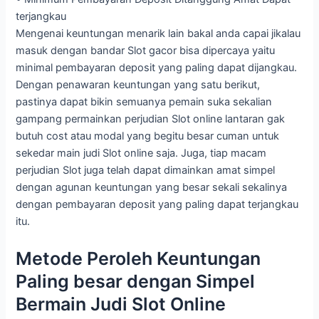
terjangkau
Mengenai keuntungan menarik lain bakal anda capai jikalau
masuk dengan bandar Slot gacor bisa dipercaya yaitu
minimal pembayaran deposit yang paling dapat dijangkau.
Dengan penawaran keuntungan yang satu berikut,
pastinya dapat bikin semuanya pemain suka sekalian
gampang permainkan perjudian Slot online lantaran gak
butuh cost atau modal yang begitu besar cuman untuk
sekedar main judi Slot online saja. Juga, tiap macam
perjudian Slot juga telah dapat dimainkan amat simpel
dengan agunan keuntungan yang besar sekali sekalinya
dengan pembayaran deposit yang paling dapat terjangkau
itu.
Metode Peroleh Keuntungan
Paling besar dengan Simpel
Bermain Judi Slot Online