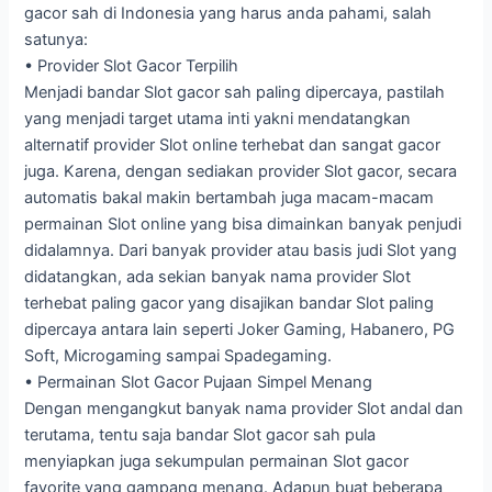
gacor sah di Indonesia yang harus anda pahami, salah
satunya:
• Provider Slot Gacor Terpilih
Menjadi bandar Slot gacor sah paling dipercaya, pastilah
yang menjadi target utama inti yakni mendatangkan
alternatif provider Slot online terhebat dan sangat gacor
juga. Karena, dengan sediakan provider Slot gacor, secara
automatis bakal makin bertambah juga macam-macam
permainan Slot online yang bisa dimainkan banyak penjudi
didalamnya. Dari banyak provider atau basis judi Slot yang
didatangkan, ada sekian banyak nama provider Slot
terhebat paling gacor yang disajikan bandar Slot paling
dipercaya antara lain seperti Joker Gaming, Habanero, PG
Soft, Microgaming sampai Spadegaming.
• Permainan Slot Gacor Pujaan Simpel Menang
Dengan mengangkut banyak nama provider Slot andal dan
terutama, tentu saja bandar Slot gacor sah pula
menyiapkan juga sekumpulan permainan Slot gacor
favorite yang gampang menang. Adapun buat beberapa