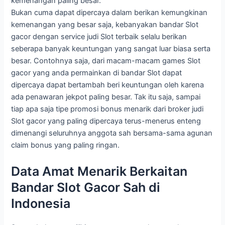
kemenangan paling besar.
Bukan cuma dapat dipercaya dalam berikan kemungkinan
kemenangan yang besar saja, kebanyakan bandar Slot
gacor dengan service judi Slot terbaik selalu berikan
seberapa banyak keuntungan yang sangat luar biasa serta
besar. Contohnya saja, dari macam-macam games Slot
gacor yang anda permainkan di bandar Slot dapat
dipercaya dapat bertambah beri keuntungan oleh karena
ada penawaran jekpot paling besar. Tak itu saja, sampai
tiap apa saja tipe promosi bonus menarik dari broker judi
Slot gacor yang paling dipercaya terus-menerus enteng
dimenangi seluruhnya anggota sah bersama-sama agunan
claim bonus yang paling ringan.
Data Amat Menarik Berkaitan
Bandar Slot Gacor Sah di
Indonesia