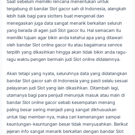
Saat sebelum memiliki rencana menentukan untuk
tergabung di bandar Slot gacor sah di Indonesia, alangkah
lebih baik bagi para slotters buat mengenali dan
menegaskan juga data sangat menarik berkaitan seluruh
yang berada di agen judi Slot gacor itu. Hal semacam itu
memiliki tujuan agar bikin anda ketahui apa yang ditawari
oleh bandar Slot online gacor itu atau bagaimana service
terpilih yang dikasihkan hingga akan tidak bikin anda ragu-
ragu waktu pengen bermain judi Slot online didalamnya.
Akan tetapi yang nyata, seluruhnya data yang didatangkan
bandar Slot gacor sah di Indonesia yang pasti selalu sesuai
pelayanan judi Slot yang lain dikasihkan. Ditambah lagi,
utamanya bagi para penjudi menunjuk masuk atau main di
bandar Slot online gacor sebab kesempatan menang
paling besar sering menjadi yang sangat dikhususkan
untuk tiap member-nya, maka cari kemenangan sampai
keuntungan-keuntungan besar tidak menyusahkan. Berikut
jejeran info sangat menarik berkaitan dengan bandar Slot