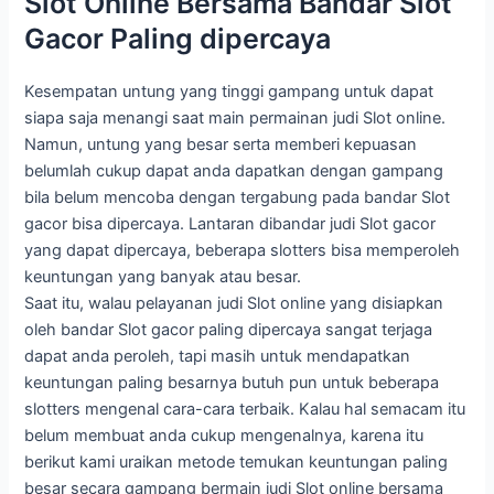
Slot Online Bersama Bandar Slot
Gacor Paling dipercaya
Kesempatan untung yang tinggi gampang untuk dapat
siapa saja menangi saat main permainan judi Slot online.
Namun, untung yang besar serta memberi kepuasan
belumlah cukup dapat anda dapatkan dengan gampang
bila belum mencoba dengan tergabung pada bandar Slot
gacor bisa dipercaya. Lantaran dibandar judi Slot gacor
yang dapat dipercaya, beberapa slotters bisa memperoleh
keuntungan yang banyak atau besar.
Saat itu, walau pelayanan judi Slot online yang disiapkan
oleh bandar Slot gacor paling dipercaya sangat terjaga
dapat anda peroleh, tapi masih untuk mendapatkan
keuntungan paling besarnya butuh pun untuk beberapa
slotters mengenal cara-cara terbaik. Kalau hal semacam itu
belum membuat anda cukup mengenalnya, karena itu
berikut kami uraikan metode temukan keuntungan paling
besar secara gampang bermain judi Slot online bersama