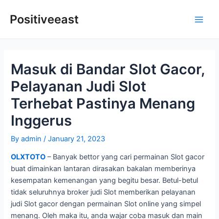
Skip
Positiveeast
to
Main
content
Men
Masuk di Bandar Slot Gacor,
Pelayanan Judi Slot
Terhebat Pastinya Menang
Inggerus
By
admin
/
January 21, 2023
OLXTOTO
– Banyak bettor yang cari permainan Slot gacor
buat dimainkan lantaran dirasakan bakalan memberinya
kesempatan kemenangan yang begitu besar. Betul-betul
tidak seluruhnya broker judi Slot memberikan pelayanan
judi Slot gacor dengan permainan Slot online yang simpel
menang. Oleh maka itu, anda wajar coba masuk dan main