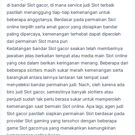
di bandar Slot gacor, di mana service judi Slot terbaik
pastilah menanggung tiap-tiap kemenangan untuk
beberapa anggotanya. Berdasar pada permainan Slot
online terpilih serta amat gacor yang disiapkan bandar
paling dipercaya, kemenangan terhebat dapat diperoleh
dari permainan Slot mana pun
Kedatangan bandar Slot gacor seakan telah memberinya
jawaban jelas berkaitan tempat atau media main Slot online
yang oke dalam berikan keringanan menang. Beberapa dari
beberapa slotters masih sukar meraih kemenangan serta
barangkali antara lainnya lantaran tak tempat saat
menyeleksi bandar permainan judi. Nach, oleh karena ada
biro judi Slot gacor, semestinya banyak slotters atau
penjudi sudah tak perlu berasa sukar untuk memperoleh
kemenangan saat bermain Slot online. Apa lagi, agen judi
Slot gacor pastilah siapkan permainan Slot berdasar pada
provider Slot gaming yang tersohor dengan beberapa
game Slot gacornya yang menekankan kemungkinan