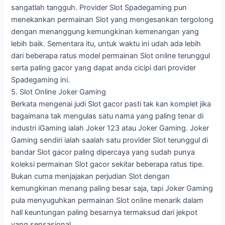
sangatlah tangguh. Provider Slot Spadegaming pun
menekankan permainan Slot yang mengesankan tergolong
dengan menanggung kemungkinan kemenangan yang
lebih baik. Sementara itu, untuk waktu ini udah ada lebih
dari beberapa ratus model permainan Slot online terunggul
serta paling gacor yang dapat anda cicipi dari provider
Spadegaming ini.
5. Slot Online Joker Gaming
Berkata mengenai judi Slot gacor pasti tak kan komplet jika
bagaimana tak mengulas satu nama yang paling tenar di
industri iGaming ialah Joker 123 atau Joker Gaming. Joker
Gaming sendiri ialah saalah satu provider Slot terunggul di
bandar Slot gacor paling dipercaya yang sudah punya
koleksi permainan Slot gacor sekitar beberapa ratus tipe.
Bukan cuma menjajakan perjudian Slot dengan
kemungkinan menang paling besar saja, tapi Joker Gaming
pula menyuguhkan permainan Slot online menarik dalam
hall keuntungan paling besarnya termaksud dari jekpot
yang sensasional.