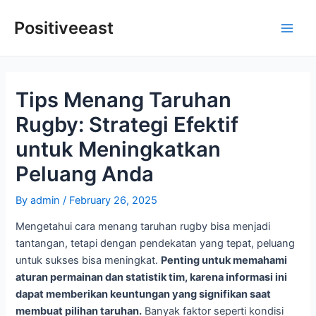
Skip
Positiveeast
to
Main
content
Men
Tips Menang Taruhan
Rugby: Strategi Efektif
untuk Meningkatkan
Peluang Anda
By
admin
/
February 26, 2025
Mengetahui cara menang taruhan rugby bisa menjadi
tantangan, tetapi dengan pendekatan yang tepat, peluang
untuk sukses bisa meningkat.
Penting untuk memahami
aturan permainan dan statistik tim, karena informasi ini
dapat memberikan keuntungan yang signifikan saat
membuat pilihan taruhan.
Banyak faktor seperti kondisi