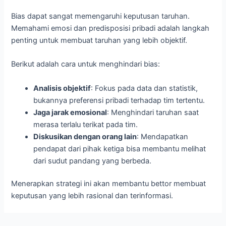
Bias dapat sangat memengaruhi keputusan taruhan.
Memahami emosi dan predisposisi pribadi adalah langkah
penting untuk membuat taruhan yang lebih objektif.
Berikut adalah cara untuk menghindari bias:
Analisis objektif
: Fokus pada data dan statistik,
bukannya preferensi pribadi terhadap tim tertentu.
Jaga jarak emosional
: Menghindari taruhan saat
merasa terlalu terikat pada tim.
Diskusikan dengan orang lain
: Mendapatkan
pendapat dari pihak ketiga bisa membantu melihat
dari sudut pandang yang berbeda.
Menerapkan strategi ini akan membantu bettor membuat
keputusan yang lebih rasional dan terinformasi.