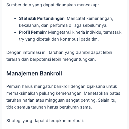
Sumber data yang dapat digunakan mencakup:
Statistik Pertandingan
: Mencatat kemenangan,
kekalahan, dan performa di laga sebelumnya.
Profil Pemain
: Mengetahui kinerja individu, termasuk
try yang dicetak dan kontribusi pada tim.
Dengan informasi ini, taruhan yang diambil dapat lebih
terarah dan berpotensi lebih menguntungkan.
Manajemen Bankroll
Pemain harus mengatur bankroll dengan bijaksana untuk
memaksimalkan peluang kemenangan. Menetapkan batas
taruhan harian atau mingguan sangat penting. Selain itu,
tidak semua taruhan harus berukuran sama.
Strategi yang dapat diterapkan meliputi: