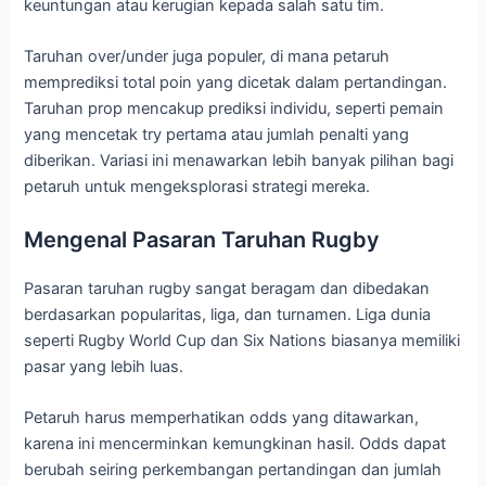
keuntungan atau kerugian kepada salah satu tim.
Taruhan over/under juga populer, di mana petaruh
memprediksi total poin yang dicetak dalam pertandingan.
Taruhan prop mencakup prediksi individu, seperti pemain
yang mencetak try pertama atau jumlah penalti yang
diberikan. Variasi ini menawarkan lebih banyak pilihan bagi
petaruh untuk mengeksplorasi strategi mereka.
Mengenal Pasaran Taruhan Rugby
Pasaran taruhan rugby sangat beragam dan dibedakan
berdasarkan popularitas, liga, dan turnamen. Liga dunia
seperti Rugby World Cup dan Six Nations biasanya memiliki
pasar yang lebih luas.
Petaruh harus memperhatikan odds yang ditawarkan,
karena ini mencerminkan kemungkinan hasil. Odds dapat
berubah seiring perkembangan pertandingan dan jumlah