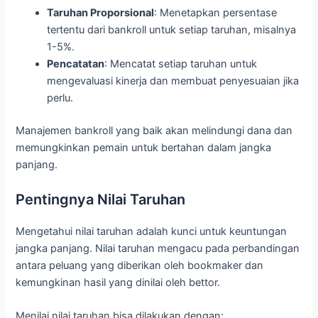
Taruhan Proporsional
: Menetapkan persentase
tertentu dari bankroll untuk setiap taruhan, misalnya
1-5%.
Pencatatan
: Mencatat setiap taruhan untuk
mengevaluasi kinerja dan membuat penyesuaian jika
perlu.
Manajemen bankroll yang baik akan melindungi dana dan
memungkinkan pemain untuk bertahan dalam jangka
panjang.
Pentingnya Nilai Taruhan
Mengetahui nilai taruhan adalah kunci untuk keuntungan
jangka panjang. Nilai taruhan mengacu pada perbandingan
antara peluang yang diberikan oleh bookmaker dan
kemungkinan hasil yang dinilai oleh bettor.
Menilai nilai taruhan bisa dilakukan dengan: