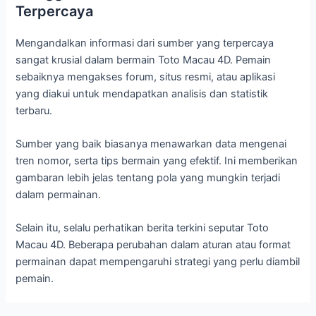
Terpercaya
Mengandalkan informasi dari sumber yang terpercaya
sangat krusial dalam bermain Toto Macau 4D. Pemain
sebaiknya mengakses forum, situs resmi, atau aplikasi
yang diakui untuk mendapatkan analisis dan statistik
terbaru.
Sumber yang baik biasanya menawarkan data mengenai
tren nomor, serta tips bermain yang efektif. Ini memberikan
gambaran lebih jelas tentang pola yang mungkin terjadi
dalam permainan.
Selain itu, selalu perhatikan berita terkini seputar Toto
Macau 4D. Beberapa perubahan dalam aturan atau format
permainan dapat mempengaruhi strategi yang perlu diambil
pemain.