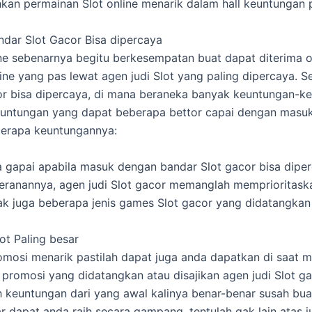
n permainan Slot online menarik dalam hall keuntungan pa
dar Slot Gacor Bisa dipercaya
ine sebenarnya begitu berkesempatan buat dapat diterima o
ne yang pas lewat agen judi Slot yang paling dipercaya. Se
or bisa dipercaya, di mana beraneka banyak keuntungan-k
untungan yang dapat beberapa bettor capai dengan masuk
berapa keuntungannya:
gapai apabila masuk dengan bandar Slot gacor bisa diperc
ranannya, agen judi Slot gacor memanglah memprioritaska
 juga beberapa jenis games Slot gacor yang didatangkan 
t Paling besar
mosi menarik pastilah dapat juga anda dapatkan di saat m
u promosi yang didatangkan atau disajikan agen judi Slot 
ah keuntungan dari yang awal kalinya benar-benar susah bu
ar dapat anda raih secara gampang, tentulah gak lain atas