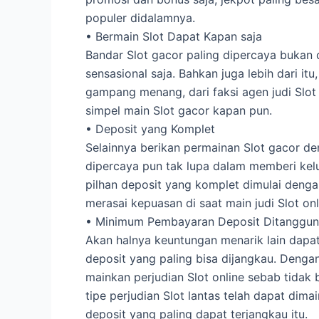
populer didalamnya.
• Bermain Slot Dapat Kapan saja
Bandar Slot gacor paling dipercaya bukan
sensasional saja. Bahkan juga lebih dari 
gampang menang, dari faksi agen judi Slo
simpel main Slot gacor kapan pun.
• Deposit yang Komplet
Selainnya berikan permainan Slot gacor d
dipercaya pun tak lupa dalam memberi kel
pilhan deposit yang komplet dimulai dengan
merasai kepuasan di saat main judi Slot on
• Minimum Pembayaran Deposit Ditanggun
Akan halnya keuntungan menarik lain dapa
deposit yang paling bisa dijangkau. Denga
mainkan perjudian Slot online sebab tidak 
tipe perjudian Slot lantas telah dapat d
deposit yang paling dapat terjangkau itu.