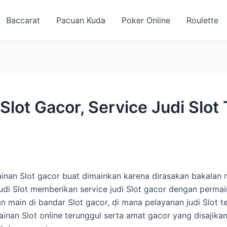
Baccarat
Pacuan Kuda
Poker Online
Roulette
Slot Gacor, Service Judi Slot
ainan Slot gacor buat dimainkan karena dirasakan bakal
udi Slot memberikan service judi Slot gacor dengan permai
 main di bandar Slot gacor, di mana pelayanan judi Slot t
nan Slot online terunggul serta amat gacor yang disajika