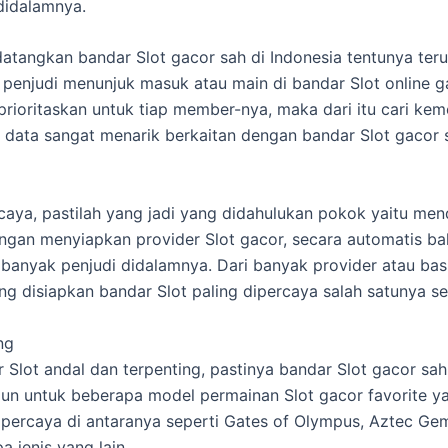
 didalamnya.
datangkan bandar Slot gacor sah di Indonesia tentunya teru
ra penjudi menunjuk masuk atau main di bandar Slot onli
iprioritaskan untuk tiap member-nya, maka dari itu cari 
 data sangat menarik berkaitan dengan bandar Slot gacor s
caya, pastilah yang jadi yang didahulukan pokok yaitu men
engan menyiapkan provider Slot gacor, secara automatis b
 banyak penjudi didalamnya. Dari banyak provider atau basi
ang disiapkan bandar Slot paling dipercaya salah satunya s
ng
lot andal dan terpenting, pastinya bandar Slot gacor sa
apun untuk beberapa model permainan Slot gacor favorite
dipercaya di antaranya seperti Gates of Olympus, Aztec Gem
 jenis yang lain.