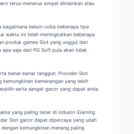
anero terus-menerus simpel dimainkan atau
ika bagaimana belum coba beberapa tipe
pai waktu ini telah meningkatkan beberapa
kan produk games Slot yang unggul dari
 apa saja dari PG Soft pula akan tidak
rta benar-benar tangguh. Provider Slot
g kemungkinan kemenangan yang lebih
erpilih serta sangat gacor yang dapat anda
ama yang paling tenar di industri iGaming
bandar Slot gacor dapat dipercaya yang udah
lot dengan kemungkinan menang paling