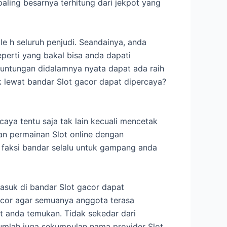
ling besarnya terhitung dari jekpot yang
le h seluruh penjudi. Seandainya, anda
perti yang bakal bisa anda dapati
euntungan didalamnya nyata dapat ada raih
 lewat bandar Slot gacor dapat dipercaya?
aya tentu saja tak lain kecuali mencetak
n permainan Slot online dengan
faksi bandar selalu untuk gampang anda
asuk di bandar Slot gacor dapat
gacor agar semuanya anggota terasa
at anda temukan. Tidak sekedar dari
 jumlah juga sekumpulan nama provider Slot