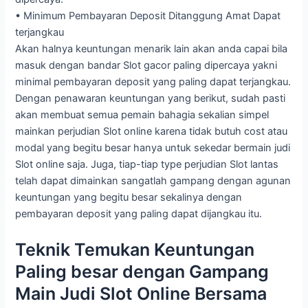
• Minimum Pembayaran Deposit Ditanggung Amat Dapat
terjangkau
Akan halnya keuntungan menarik lain akan anda capai bila
masuk dengan bandar Slot gacor paling dipercaya yakni
minimal pembayaran deposit yang paling dapat terjangkau.
Dengan penawaran keuntungan yang berikut, sudah pasti
akan membuat semua pemain bahagia sekalian simpel
mainkan perjudian Slot online karena tidak butuh cost atau
modal yang begitu besar hanya untuk sekedar bermain judi
Slot online saja. Juga, tiap-tiap type perjudian Slot lantas
telah dapat dimainkan sangatlah gampang dengan agunan
keuntungan yang begitu besar sekalinya dengan
pembayaran deposit yang paling dapat dijangkau itu.
Teknik Temukan Keuntungan
Paling besar dengan Gampang
Main Judi Slot Online Bersama