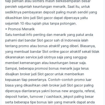
tiap pemain atau slotters masih berkesempatan besar
peroleh sejumlah keuntungan menarik. Saat itu, untuk
sedikitnya pembayaran deposit paling murah sendiri yang
dikasihkan biro judi Slot gacor dapat dipercaya yaitu
sejumlah 10 ribu rupiah plus tanpa potongan.
• Promosi Menarik
Satu kembali info penting dan menarik yang patut anda
pahami dari bandar Slot gacor sah di Indonesia ialah
tentang promo atau bonus atraktif yang diberi. BIasanya,
yang membuat bandar Slot online gacor atraktif sekali tidak
dikarenakan service judi slotnya saja yang sanggup
memberi kemenangan atau keuntungan besar saja.
Sampai, beberapa promosi bonus menarik juga terus
disajikan broker judi Slot gacor untuk memberikan
kepuasan tiap pesertanya. Contoh-contoh promo luar
biasa yang dikasihkan oleh broker judi Slot gacor paling
dipercaya diantaranya yakni bonus new anggota, referal,
deposit harian, turnover / cashback, jekpot paling besar
serta beberapa tipe bonus lain yang menarik dapat anda