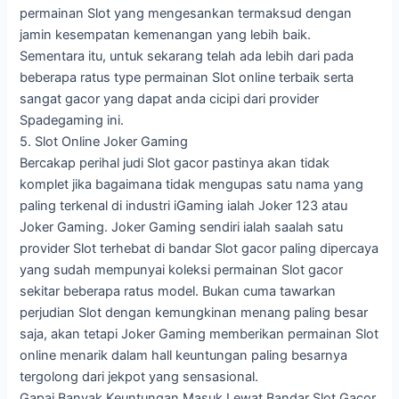
permainan Slot yang mengesankan termaksud dengan
jamin kesempatan kemenangan yang lebih baik.
Sementara itu, untuk sekarang telah ada lebih dari pada
beberapa ratus type permainan Slot online terbaik serta
sangat gacor yang dapat anda cicipi dari provider
Spadegaming ini.
5. Slot Online Joker Gaming
Bercakap perihal judi Slot gacor pastinya akan tidak
komplet jika bagaimana tidak mengupas satu nama yang
paling terkenal di industri iGaming ialah Joker 123 atau
Joker Gaming. Joker Gaming sendiri ialah saalah satu
provider Slot terhebat di bandar Slot gacor paling dipercaya
yang sudah mempunyai koleksi permainan Slot gacor
sekitar beberapa ratus model. Bukan cuma tawarkan
perjudian Slot dengan kemungkinan menang paling besar
saja, akan tetapi Joker Gaming memberikan permainan Slot
online menarik dalam hall keuntungan paling besarnya
tergolong dari jekpot yang sensasional.
Gapai Banyak Keuntungan Masuk Lewat Bandar Slot Gacor