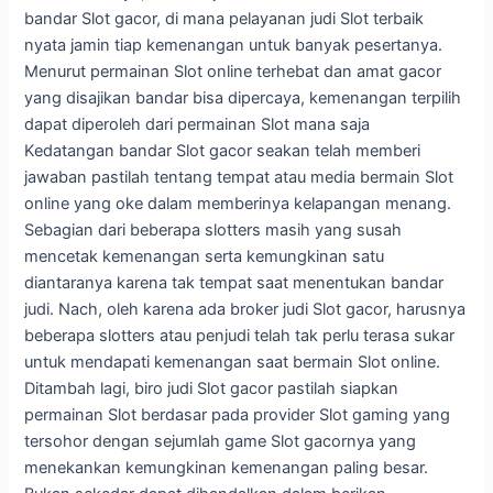
bandar Slot gacor, di mana pelayanan judi Slot terbaik
nyata jamin tiap kemenangan untuk banyak pesertanya.
Menurut permainan Slot online terhebat dan amat gacor
yang disajikan bandar bisa dipercaya, kemenangan terpilih
dapat diperoleh dari permainan Slot mana saja
Kedatangan bandar Slot gacor seakan telah memberi
jawaban pastilah tentang tempat atau media bermain Slot
online yang oke dalam memberinya kelapangan menang.
Sebagian dari beberapa slotters masih yang susah
mencetak kemenangan serta kemungkinan satu
diantaranya karena tak tempat saat menentukan bandar
judi. Nach, oleh karena ada broker judi Slot gacor, harusnya
beberapa slotters atau penjudi telah tak perlu terasa sukar
untuk mendapati kemenangan saat bermain Slot online.
Ditambah lagi, biro judi Slot gacor pastilah siapkan
permainan Slot berdasar pada provider Slot gaming yang
tersohor dengan sejumlah game Slot gacornya yang
menekankan kemungkinan kemenangan paling besar.