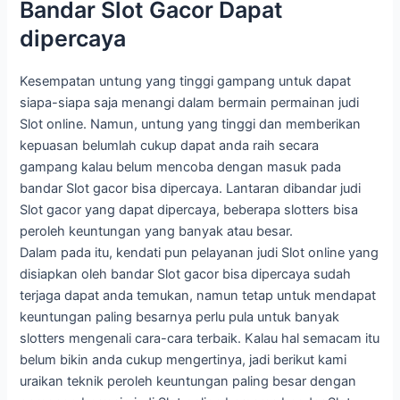
Bandar Slot Gacor Dapat
dipercaya
Kesempatan untung yang tinggi gampang untuk dapat
siapa-siapa saja menangi dalam bermain permainan judi
Slot online. Namun, untung yang tinggi dan memberikan
kepuasan belumlah cukup dapat anda raih secara
gampang kalau belum mencoba dengan masuk pada
bandar Slot gacor bisa dipercaya. Lantaran dibandar judi
Slot gacor yang dapat dipercaya, beberapa slotters bisa
peroleh keuntungan yang banyak atau besar.
Dalam pada itu, kendati pun pelayanan judi Slot online yang
disiapkan oleh bandar Slot gacor bisa dipercaya sudah
terjaga dapat anda temukan, namun tetap untuk mendapat
keuntungan paling besarnya perlu pula untuk banyak
slotters mengenali cara-cara terbaik. Kalau hal semacam itu
belum bikin anda cukup mengertinya, jadi berikut kami
uraikan teknik peroleh keuntungan paling besar dengan