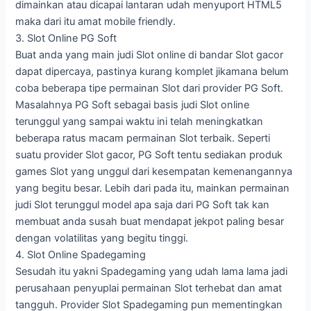
dimainkan atau dicapai lantaran udah menyuport HTML5
maka dari itu amat mobile friendly.
3. Slot Online PG Soft
Buat anda yang main judi Slot online di bandar Slot gacor
dapat dipercaya, pastinya kurang komplet jikamana belum
coba beberapa tipe permainan Slot dari provider PG Soft.
Masalahnya PG Soft sebagai basis judi Slot online
terunggul yang sampai waktu ini telah meningkatkan
beberapa ratus macam permainan Slot terbaik. Seperti
suatu provider Slot gacor, PG Soft tentu sediakan produk
games Slot yang unggul dari kesempatan kemenangannya
yang begitu besar. Lebih dari pada itu, mainkan permainan
judi Slot terunggul model apa saja dari PG Soft tak kan
membuat anda susah buat mendapat jekpot paling besar
dengan volatilitas yang begitu tinggi.
4. Slot Online Spadegaming
Sesudah itu yakni Spadegaming yang udah lama lama jadi
perusahaan penyuplai permainan Slot terhebat dan amat
tangguh. Provider Slot Spadegaming pun mementingkan