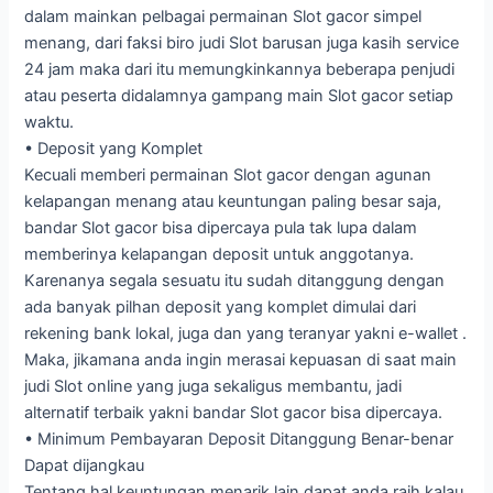
dalam mainkan pelbagai permainan Slot gacor simpel
menang, dari faksi biro judi Slot barusan juga kasih service
24 jam maka dari itu memungkinkannya beberapa penjudi
atau peserta didalamnya gampang main Slot gacor setiap
waktu.
• Deposit yang Komplet
Kecuali memberi permainan Slot gacor dengan agunan
kelapangan menang atau keuntungan paling besar saja,
bandar Slot gacor bisa dipercaya pula tak lupa dalam
memberinya kelapangan deposit untuk anggotanya.
Karenanya segala sesuatu itu sudah ditanggung dengan
ada banyak pilhan deposit yang komplet dimulai dari
rekening bank lokal, juga dan yang teranyar yakni e-wallet .
Maka, jikamana anda ingin merasai kepuasan di saat main
judi Slot online yang juga sekaligus membantu, jadi
alternatif terbaik yakni bandar Slot gacor bisa dipercaya.
• Minimum Pembayaran Deposit Ditanggung Benar-benar
Dapat dijangkau
Tentang hal keuntungan menarik lain dapat anda raih kalau