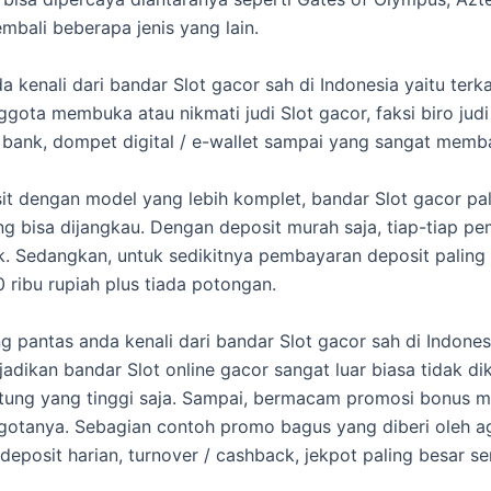
mbali beberapa jenis yang lain.
a kenali dari bandar Slot gacor sah di Indonesia yaitu ter
ota membuka atau nikmati judi Slot gacor, faksi biro jud
 bank, dompet digital / e-wallet sampai yang sangat memba
sit dengan model yang lebih komplet, bandar Slot gacor pal
ng bisa dijangkau. Dengan deposit murah saja, tiap-tiap pe
. Sedangkan, untuk sedikitnya pembayaran deposit paling m
0 ribu rupiah plus tiada potongan.
g pantas anda kenali dari bandar Slot gacor sah di Indon
jadikan bandar Slot online gacor sangat luar biasa tidak d
g yang tinggi saja. Sampai, bermacam promosi bonus mena
otanya. Sebagian contoh promo bagus yang diberi oleh ag
 deposit harian, turnover / cashback, jekpot paling besar 