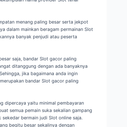
mpatan menang paling besar serta jekpot
-nya dalam mainkan beragam permainan Slot
kannya banyak penjudi atau peserta
sar saja, bandar Slot gacor paling
sangat ditanggung dengan ada banyaknya
 Sehingga, jika bagaimana anda ingin
k merupakan bandar Slot gacor paling
ng dipercaya yaitu minimal pembayaran
mbuat semua pemain suka sekalian gampang
sekedar bermain judi Slot online saja.
yang begitu besar sekalinya dengan