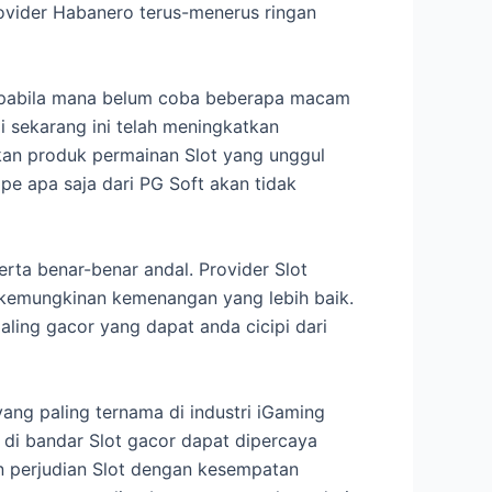
rovider Habanero terus-menerus ringan
t apabila mana belum coba beberapa macam
ai sekarang ini telah meningkatkan
pkan produk permainan Slot yang unggul
ipe apa saja dari PG Soft akan tidak
ta benar-benar andal. Provider Slot
kemungkinan kemenangan yang lebih baik.
aling gacor yang dapat anda cicipi dari
ang paling ternama di industri iGaming
 di bandar Slot gacor dapat dipercaya
n perjudian Slot dengan kesempatan