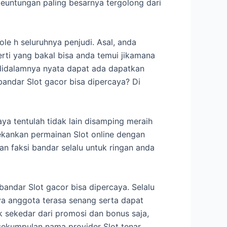
keuntungan paling besarnya tergolong dari
le h seluruhnya penjudi. Asal, anda
erti yang bakal bisa anda temui jikamana
 didalamnya nyata dapat ada dapatkan
andar Slot gacor bisa dipercaya? Di
ya tentulah tidak lain disamping meraih
ekankan permainan Slot online dengan
 faksi bandar selalu untuk ringan anda
andar Slot gacor bisa dipercaya. Selalu
nya anggota terasa senang serta dapat
k sekedar dari promosi dan bonus saja,
 sekumpulan nama provider Slot tenar