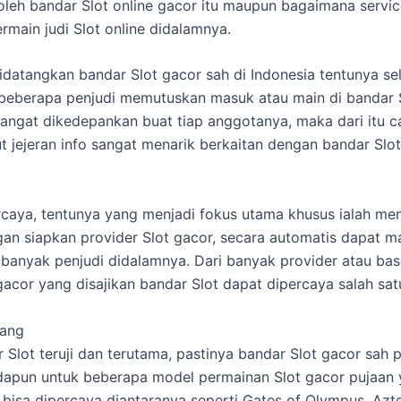
 oleh bandar Slot online gacor itu maupun bagaimana servic
main judi Slot online didalamnya.
idatangkan bandar Slot gacor sah di Indonesia tentunya sel
agi beberapa penjudi memutuskan masuk atau main di bandar
sangat dikedepankan buat tiap anggotanya, maka dari itu
t jejeran info sangat menarik berkaitan dengan bandar Slo
rcaya, tentunya yang menjadi fokus utama khusus ialah mend
ngan siapkan provider Slot gacor, secara automatis dapa
banyak penjudi didalamnya. Dari banyak provider atau basi
acor yang disajikan bandar Slot dapat dipercaya salah sa
nang
lot teruji dan terutama, pastinya bandar Slot gacor sah 
Adapun untuk beberapa model permainan Slot gacor pujaa
h bisa dipercaya diantaranya seperti Gates of Olympus, Az