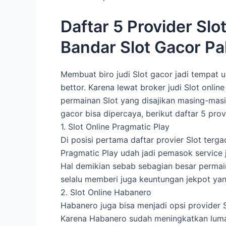
Daftar 5 Provider Sl
Bandar Slot Gacor Pa
Membuat biro judi Slot gacor jadi tempat u
bettor. Karena lewat broker judi Slot onli
permainan Slot yang disajikan masing-masi
gacor bisa dipercaya, berikut daftar 5 pr
1. Slot Online Pragmatic Play
Di posisi pertama daftar provier Slot terg
Pragmatic Play udah jadi pemasok service
Hal demikian sebab sebagian besar permain
selalu memberi juga keuntungan jekpot yan
2. Slot Online Habanero
Habanero juga bisa menjadi opsi provider 
Karena Habanero sudah meningkatkan luma