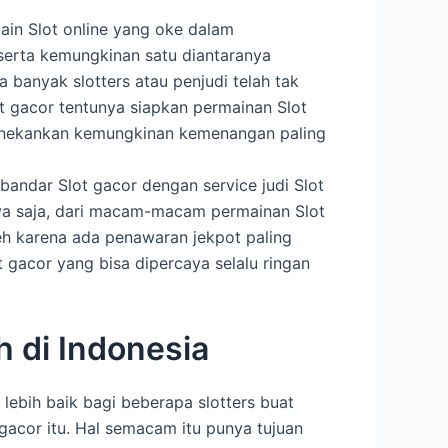
in Slot online yang oke dalam
erta kemungkinan satu diantaranya
 banyak slotters atau penjudi telah tak
ot gacor tentunya siapkan permainan Slot
enekankan kemungkinan kemenangan paling
ndar Slot gacor dengan service judi Slot
ya saja, dari macam-macam permainan Slot
h karena ada penawaran jekpot paling
t gacor yang bisa dipercaya selalu ringan
h di Indonesia
ebih baik bagi beberapa slotters buat
gacor itu. Hal semacam itu punya tujuan