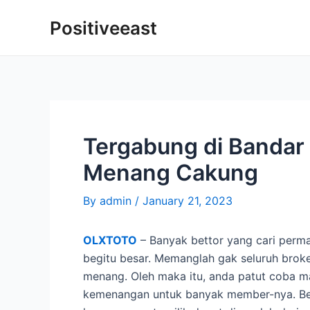
Skip
Positiveeast
to
content
Tergabung di Bandar S
Menang Cakung
By
admin
/
January 21, 2023
OLXTOTO
– Banyak bettor yang cari perm
begitu besar. Memanglah gak seluruh broke
menang. Oleh maka itu, anda patut coba mas
kemenangan untuk banyak member-nya. Berd