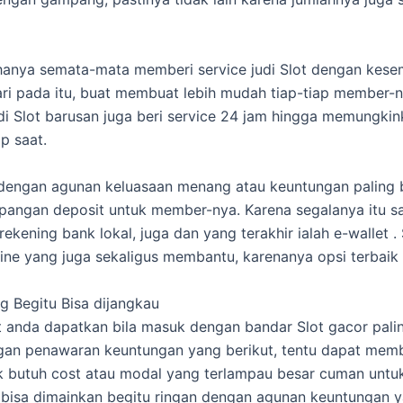
hanya semata-mata memberi service judi Slot dengan kese
dari pada itu, buat membuat lebih mudah tiap-tiap member
i Slot barusan juga beri service 24 jam hingga memungkin
p saat.
engan agunan keluasaan menang atau keuntungan paling be
apangan deposit untuk member-nya. Karena segalanya itu 
ekening bank lokal, juga dan yang terakhir ialah e-wallet .
nline yang juga sekaligus membantu, karenanya opsi terbai
 Begitu Bisa dijangkau
t anda dapatkan bila masuk dengan bandar Slot gacor pali
engan penawaran keuntungan yang berikut, tentu dapat me
ak butuh cost atau modal yang terlampau besar cuman untuk 
h bisa dimainkan begitu ringan dengan agunan keuntungan 