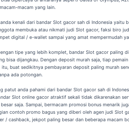
i macam-macam yang lain.
 anda kenali dari bandar Slot gacor sah di Indonesia yait
gota membuka atau nikmati judi Slot gacor, faksi biro jud
pet digital / e-wallet sampai yang amat mempermudah yait
ngan tipe yang lebih komplet, bandar Slot gacor paling d
ng bisa dijangkau. Dengan deposit murah saja, tiap pemain
itu, buat sedikitnya pembayaran deposit paling murah sendi
 tanpa ada potongan.
g patut anda pahami dari bandar Slot gacor sah di Indone
andar Slot online gacor atraktif sekali tidak dikarenakan se
sar saja. Sampai, bermacam promosi bonus menarik juga t
an contoh promo bagus yang diberi oleh agen judi Slot g
nover / cashback, jekpot paling besar dan beberapa macam 