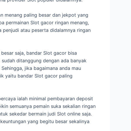
an menang paling besar dan jekpot yang
pa permainan Slot gacor ringan menang,
a penjudi atau peserta didalamnya ringan
esar saja, bandar Slot gacor bisa
tu sudah ditanggung dengan ada banyak
 . Sehingga, jika bagaimana anda mau
ik yaitu bandar Slot gacor paling
percaya ialah minimal pembayaran deposit
ikin semuanya pemain suka sekalian ringan
uk sekedar bermain judi Slot online saja.
 keuntungan yang begitu besar sekalinya