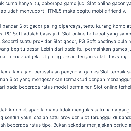
 cuma hanya itu, beberapa game judi Slot online gacor yan
bab udah menyuport HTML5 maka begitu mobile friendly.
di bandar Slot gacor paling dipercaya, tentu kurang komp
ya PG Soft adalah basis judi Slot online terhebat yang sam
k. Seperti suatu provider Slot gacor, PG Soft pastinya pul
g begitu besar. Lebih dari pada itu, permainkan games jud
t mendapat jekpot paling besar dengan volatilitas yang ti
ma lama jadi perusahaan penyuplai games Slot terbaik sert
nan Slot yang mengesankan termaksud dengan menanggun
 dari pada beberapa ratus model permainan Slot online terh
idak komplet apabila mana tidak mengulas satu nama yang p
 sendiri yakni saalah satu provider Slot terunggul di ban
lah beberapa ratus tipe. Bukan sekedar menjajakan perjud