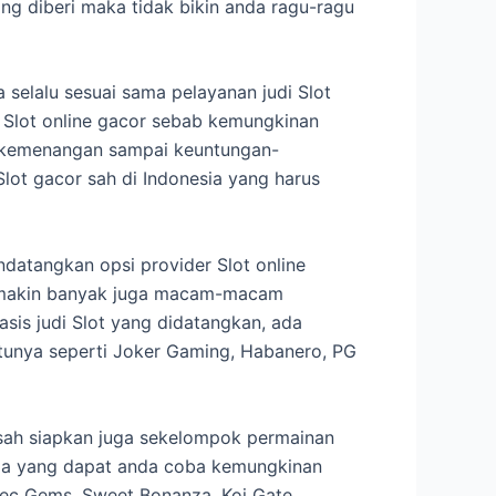
ng diberi maka tidak bikin anda ragu-ragu
 selalu sesuai sama pelayanan judi Slot
r Slot online gacor sebab kemungkinan
i kemenangan sampai keuntungan-
lot gacor sah di Indonesia yang harus
ndatangkan opsi provider Slot online
at makin banyak juga macam-macam
sis judi Slot yang didatangkan, ada
atunya seperti Joker Gaming, Habanero, PG
sah siapkan juga sekelompok permainan
ola yang dapat anda coba kemungkinan
ztec Gems, Sweet Bonanza, Koi Gate,