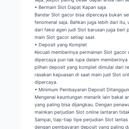
• Bermain Slot Dapat Kapan saja
Bandar Slot gacor bisa dipercaya bukan se
fenomenal saja. Bahkan juga lebih dari it
dari faksi agen judi Slot barusan juga be
main Slot gacor setiap saat.
• Deposit yang Komplet
Kecuali memberinya permainan Slot gacor 
dipercaya pun tak lupa dalam memberinya 
pilhan deposit yang komplet dimulai dari r
rasakan kepuasan di saat main judi Slot on
dipercaya.
• Minimum Pembayaran Deposit Ditanggung
Mengenai keuntungan menarik lain bakal an
yang paling bisa dijangkau. Dengan penaw
mainkan perjudian Slot online lantaran tid
Sampai, tiap-tiap tipe perjudian Slot lan
dengan pembayaran deposit yang paling da