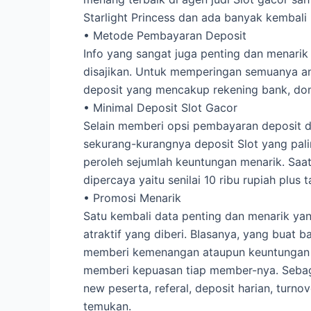
Starlight Princess dan ada banyak kembal
• Metode Pembayaran Deposit
Info yang sangat juga penting dan menarik
disajikan. Untuk memperingan semuanya ang
deposit yang mencakup rekening bank, dom
• Minimal Deposit Slot Gacor
Selain memberi opsi pembayaran deposit de
sekurang-kurangnya deposit Slot yang pali
peroleh sejumlah keuntungan menarik. Saat 
dipercaya yaitu senilai 10 ribu rupiah plus
• Promosi Menarik
Satu kembali data penting dan menarik yan
atraktif yang diberi. BIasanya, yang buat b
memberi kemenangan ataupun keuntungan be
memberi kepuasan tiap member-nya. Sebagi
new peserta, referal, deposit harian, tur
temukan.