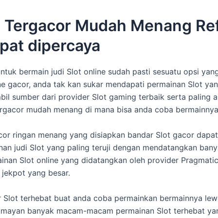
ot Tergacor Mudah Menang Re
pat dipercaya
ntuk bermain judi Slot online sudah pasti sesuatu opsi yan
line gacor, anda tak kan sukar mendapati permainan Slot 
l sumber dari provider Slot gaming terbaik serta paling a
 tergacor mudah menang di mana bisa anda coba bermainnya
acor ringan menang yang disiapkan bandar Slot gacor dapat
an judi Slot yang paling teruji dengan mendatangkan bany
inan Slot online yang didatangkan oleh provider Pragmatic
jekpot yang besar.
 Slot terhebat buat anda coba permainkan bermainnya lewa
umayan banyak macam-macam permainan Slot terhebat yan