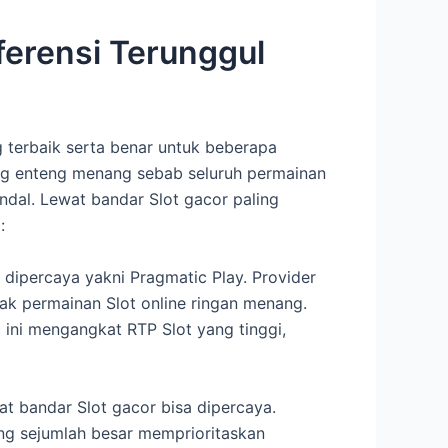
ferensi Terunggul
g terbaik serta benar untuk beberapa
yang enteng menang sebab seluruh permainan
ndal. Lewat bandar Slot gacor paling
:
 dipercaya yakni Pragmatic Play. Provider
ak permainan Slot online ringan menang.
 ini mengangkat RTP Slot yang tinggi,
t bandar Slot gacor bisa dipercaya.
g sejumlah besar memprioritaskan