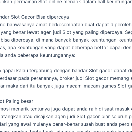
hkan permainan Slot online menarik dalam hall keuntungan 
dar Slot Gacor Bisa dipercaya
line bahwasanya amat berkesempatan buat dapat diperoleh 
yang benar lewat agen judi Slot yang paling dipercaya. Sep
 bisa dipercaya, di mana banyak banyak keuntungan-keunt
as, apa keuntungan yang dapat beberapa bettor capai den
ada anda beberapa keuntungannya:
gapai kalau tergabung dengan bandar Slot gacor dapat dipe
Berdasar pada peranannya, broker judi Slot gacor memang
ar maka dari itu banyak juga macam-macam games Slot gac
t Paling besar
si menarik tentunya juga dapat anda raih di saat masuk di
tangkan atau disajikan agen judi Slot gacor biar seluruh 
ari yang awal mulanya benar-benar susah buat anda perol
secara mudah, tentu tidak lain atas jumlah juga rangkaian n