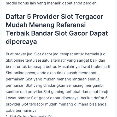
model bonus lain yang menarik dapat anda peroleh.
Daftar 5 Provider Slot Tergacor
Mudah Menang Referensi
Terbaik Bandar Slot Gacor Dapat
dipercaya
Buat broker judi Slot gacor jadi tempat untuk bermain judi
Slot online tentu sesuatu alternatif yang sangat baik dan
benar untuk beberapa bettor. Masalahnya lewat broker judi
Slot online gacor, anda akan tidak susah mendapati
permainan Slot yang mudah menang lantaran semua
permainan Slot yang dihidangkan semasing mengambil
sumber dari provider Slot gaming terhebat dan amat teruji.
Lewat bandar Slot gacor dapat dipercaya, berikut daftar 5
provider Slot tergacor mudah menang di mana bisa anda
coba bermainnya:
1. Slot Online Pragmatic Play