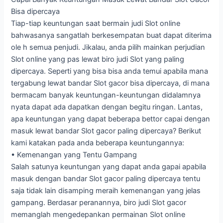
Bisa dipercaya
Tiap-tiap keuntungan saat bermain judi Slot online
bahwasanya sangatlah berkesempatan buat dapat diterima
ole h semua penjudi. Jikalau, anda pilih mainkan perjudian
Slot online yang pas lewat biro judi Slot yang paling
dipercaya. Seperti yang bisa bisa anda temui apabila mana
tergabung lewat bandar Slot gacor bisa dipercaya, di mana
bermacam banyak keuntungan-keuntungan didalamnya
nyata dapat ada dapatkan dengan begitu ringan. Lantas,
apa keuntungan yang dapat beberapa bettor capai dengan
masuk lewat bandar Slot gacor paling dipercaya? Berikut
kami katakan pada anda beberapa keuntungannya:
• Kemenangan yang Tentu Gampang
Salah satunya keuntungan yang dapat anda gapai apabila
masuk dengan bandar Slot gacor paling dipercaya tentu
saja tidak lain disamping meraih kemenangan yang jelas
gampang. Berdasar peranannya, biro judi Slot gacor
memanglah mengedepankan permainan Slot online