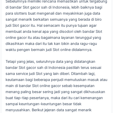
Sebelumnya memiliki rencana memastikan untuk tergabung
di bandar Slot gacor sah di Indonesia, lebih baiknya bagi
para slotters buat mengenali dan meyakinkan juga data
sangat menarik berkaitan semuanya yang berada di biro
judi Slot gacor itu. Hal semacam itu punya tujuan agar
membuat anda kenal apa yang disodori oleh bandar Slot
online gacor itu atau bagaimana layanan terunggul yang
dikasihkan maka dari itu tak kan bikin anda ragu-ragu
waktu pengen bermain judi Slot online didalamnya.
Tetapi yang jelas, seluruhnya data yang didatangkan
bandar Slot gacor sah di Indonesia pastilah terus sesuai
sama service judi Slot yang lain diberi. Ditambah lagi,
keutamaan bagi beberapa penjudi memutuskan masuk atau
main di bandar Slot online gacor sebab kesempatan
menang paling besar sering jadi yang sangat dikhususkan
buat tiap-tiap pesertanya, maka dari itu cari kemenangan
sampai keuntungan-keuntungan besar tidak
menyusahkan. Berikut jejeran data sangat menarik