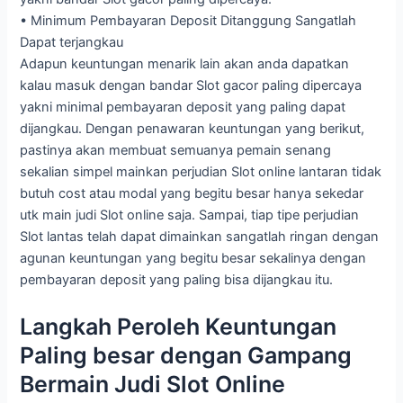
• Minimum Pembayaran Deposit Ditanggung Sangatlah
Dapat terjangkau
Adapun keuntungan menarik lain akan anda dapatkan
kalau masuk dengan bandar Slot gacor paling dipercaya
yakni minimal pembayaran deposit yang paling dapat
dijangkau. Dengan penawaran keuntungan yang berikut,
pastinya akan membuat semuanya pemain senang
sekalian simpel mainkan perjudian Slot online lantaran tidak
butuh cost atau modal yang begitu besar hanya sekedar
utk main judi Slot online saja. Sampai, tiap tipe perjudian
Slot lantas telah dapat dimainkan sangatlah ringan dengan
agunan keuntungan yang begitu besar sekalinya dengan
pembayaran deposit yang paling bisa dijangkau itu.
Langkah Peroleh Keuntungan
Paling besar dengan Gampang
Bermain Judi Slot Online