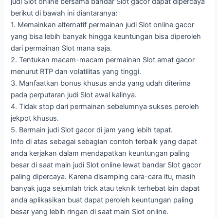
judi Slot online bersama bandar Slot gacor dapat dipercaya
berikut di bawah ini diantaranya:
1. Memainkan alternatif permainan judi Slot online gacor
yang bisa lebih banyak hingga keuntungan bisa diperoleh
dari permainan Slot mana saja.
2. Tentukan macam-macam permainan Slot amat gacor
menurut RTP dan volatilitas yang tinggi.
3. Manfaatkan bonus khusus anda yang udah diterima
pada perputaran judi Slot awal kalinya.
4. Tidak stop dari permainan sebelumnya sukses peroleh
jekpot khusus.
5. Bermain judi Slot gacor di jam yang lebih tepat.
Info di atas sebagai sebagian contoh terbaik yang dapat
anda kerjakan dalam mendapatkan keuntungan paling
besar di saat main judi Slot online lewat bandar Slot gacor
paling dipercaya. Karena disamping cara-cara itu, masih
banyak juga sejumlah trick atau teknik terhebat lain dapat
anda aplikasikan buat dapat peroleh keuntungan paling
besar yang lebih ringan di saat main Slot online.