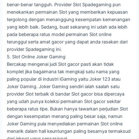
benar-benar tangguh. Provider Slot Spadegaming pun
menekankan permainan Slot yang memberikan kepuasan
tergolong dengan menanggung kesempatan kemenangan
yang lebih baik. Sedang, buat sekarang ini udah ada lebih
pada beberapa ratus model permainan Slot online
terunggul serta amat gacor yang dapat anda rasakan dari
provider Spadegaming ini.
5. Slot Online Joker Gaming
Bercakap mengenai judi Slot gacor pasti akan tidak
komplet jika bagaimana tak mengkaji satu nama yang
paling popular di industri iGaming yaitu Joker 123 atau
Joker Gaming. Joker Gaming sendiri ialah saalah satu
provider Slot terbaik di bandar Slot gacor bisa dipercaya
yang udah punya koleksi permainan Slot gacor sekitar
beberapa ratus tipe. Bukan hanya tawarkan perjudian Slot
dengan kesempatan menang paling besar saja, namun
Joker Gaming pula menyediakan permainan Slot online
menarik dalam hall keuntungan paling besarnya termaksud
dari jekpot yang sensasional.