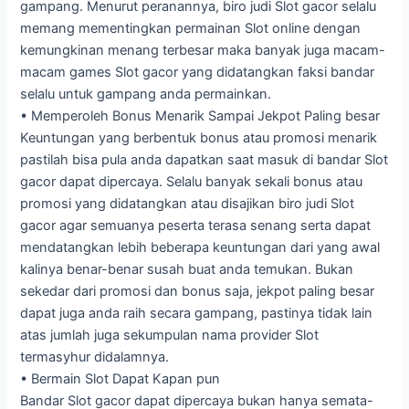
gampang. Menurut peranannya, biro judi Slot gacor selalu
memang mementingkan permainan Slot online dengan
kemungkinan menang terbesar maka banyak juga macam-
macam games Slot gacor yang didatangkan faksi bandar
selalu untuk gampang anda permainkan.
• Memperoleh Bonus Menarik Sampai Jekpot Paling besar
Keuntungan yang berbentuk bonus atau promosi menarik
pastilah bisa pula anda dapatkan saat masuk di bandar Slot
gacor dapat dipercaya. Selalu banyak sekali bonus atau
promosi yang didatangkan atau disajikan biro judi Slot
gacor agar semuanya peserta terasa senang serta dapat
mendatangkan lebih beberapa keuntungan dari yang awal
kalinya benar-benar susah buat anda temukan. Bukan
sekedar dari promosi dan bonus saja, jekpot paling besar
dapat juga anda raih secara gampang, pastinya tidak lain
atas jumlah juga sekumpulan nama provider Slot
termasyhur didalamnya.
• Bermain Slot Dapat Kapan pun
Bandar Slot gacor dapat dipercaya bukan hanya semata-