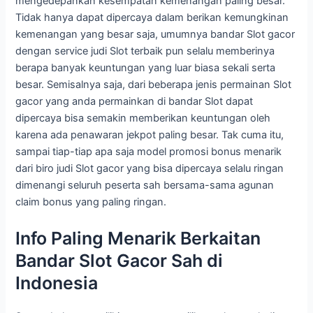
mengedepankan kesempatan kemenangan paling besar.
Tidak hanya dapat dipercaya dalam berikan kemungkinan
kemenangan yang besar saja, umumnya bandar Slot gacor
dengan service judi Slot terbaik pun selalu memberinya
berapa banyak keuntungan yang luar biasa sekali serta
besar. Semisalnya saja, dari beberapa jenis permainan Slot
gacor yang anda permainkan di bandar Slot dapat
dipercaya bisa semakin memberikan keuntungan oleh
karena ada penawaran jekpot paling besar. Tak cuma itu,
sampai tiap-tiap apa saja model promosi bonus menarik
dari biro judi Slot gacor yang bisa dipercaya selalu ringan
dimenangi seluruh peserta sah bersama-sama agunan
claim bonus yang paling ringan.
Info Paling Menarik Berkaitan
Bandar Slot Gacor Sah di
Indonesia