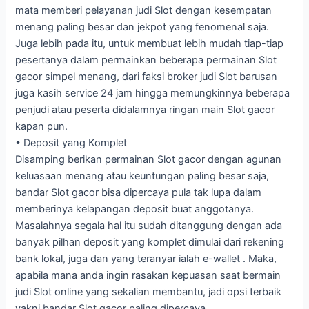
mata memberi pelayanan judi Slot dengan kesempatan
menang paling besar dan jekpot yang fenomenal saja.
Juga lebih pada itu, untuk membuat lebih mudah tiap-tiap
pesertanya dalam permainkan beberapa permainan Slot
gacor simpel menang, dari faksi broker judi Slot barusan
juga kasih service 24 jam hingga memungkinnya beberapa
penjudi atau peserta didalamnya ringan main Slot gacor
kapan pun.
• Deposit yang Komplet
Disamping berikan permainan Slot gacor dengan agunan
keluasaan menang atau keuntungan paling besar saja,
bandar Slot gacor bisa dipercaya pula tak lupa dalam
memberinya kelapangan deposit buat anggotanya.
Masalahnya segala hal itu sudah ditanggung dengan ada
banyak pilhan deposit yang komplet dimulai dari rekening
bank lokal, juga dan yang teranyar ialah e-wallet . Maka,
apabila mana anda ingin rasakan kepuasan saat bermain
judi Slot online yang sekalian membantu, jadi opsi terbaik
yakni bandar Slot gacor paling dipercaya.