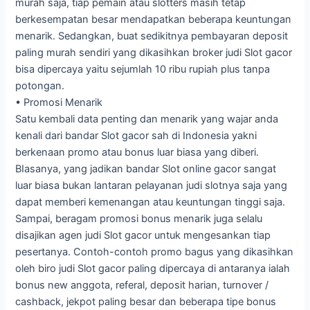
murah saja, tiap pemain atau slotters masih tetap
berkesempatan besar mendapatkan beberapa keuntungan
menarik. Sedangkan, buat sedikitnya pembayaran deposit
paling murah sendiri yang dikasihkan broker judi Slot gacor
bisa dipercaya yaitu sejumlah 10 ribu rupiah plus tanpa
potongan.
• Promosi Menarik
Satu kembali data penting dan menarik yang wajar anda
kenali dari bandar Slot gacor sah di Indonesia yakni
berkenaan promo atau bonus luar biasa yang diberi.
BIasanya, yang jadikan bandar Slot online gacor sangat
luar biasa bukan lantaran pelayanan judi slotnya saja yang
dapat memberi kemenangan atau keuntungan tinggi saja.
Sampai, beragam promosi bonus menarik juga selalu
disajikan agen judi Slot gacor untuk mengesankan tiap
pesertanya. Contoh-contoh promo bagus yang dikasihkan
oleh biro judi Slot gacor paling dipercaya di antaranya ialah
bonus new anggota, referal, deposit harian, turnover /
cashback, jekpot paling besar dan beberapa tipe bonus