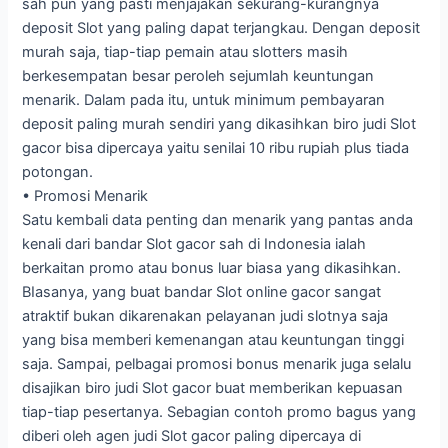
sah pun yang pasti menjajakan sekurang-kurangnya
deposit Slot yang paling dapat terjangkau. Dengan deposit
murah saja, tiap-tiap pemain atau slotters masih
berkesempatan besar peroleh sejumlah keuntungan
menarik. Dalam pada itu, untuk minimum pembayaran
deposit paling murah sendiri yang dikasihkan biro judi Slot
gacor bisa dipercaya yaitu senilai 10 ribu rupiah plus tiada
potongan.
• Promosi Menarik
Satu kembali data penting dan menarik yang pantas anda
kenali dari bandar Slot gacor sah di Indonesia ialah
berkaitan promo atau bonus luar biasa yang dikasihkan.
BIasanya, yang buat bandar Slot online gacor sangat
atraktif bukan dikarenakan pelayanan judi slotnya saja
yang bisa memberi kemenangan atau keuntungan tinggi
saja. Sampai, pelbagai promosi bonus menarik juga selalu
disajikan biro judi Slot gacor buat memberikan kepuasan
tiap-tiap pesertanya. Sebagian contoh promo bagus yang
diberi oleh agen judi Slot gacor paling dipercaya di