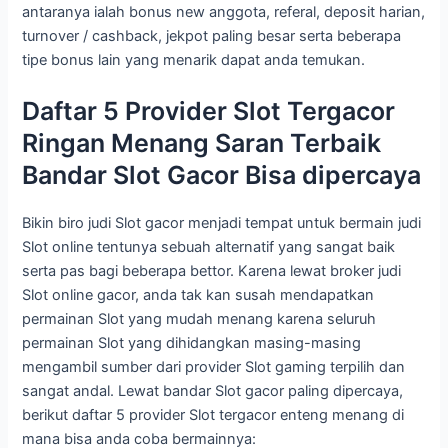
antaranya ialah bonus new anggota, referal, deposit harian,
turnover / cashback, jekpot paling besar serta beberapa
tipe bonus lain yang menarik dapat anda temukan.
Daftar 5 Provider Slot Tergacor
Ringan Menang Saran Terbaik
Bandar Slot Gacor Bisa dipercaya
Bikin biro judi Slot gacor menjadi tempat untuk bermain judi
Slot online tentunya sebuah alternatif yang sangat baik
serta pas bagi beberapa bettor. Karena lewat broker judi
Slot online gacor, anda tak kan susah mendapatkan
permainan Slot yang mudah menang karena seluruh
permainan Slot yang dihidangkan masing-masing
mengambil sumber dari provider Slot gaming terpilih dan
sangat andal. Lewat bandar Slot gacor paling dipercaya,
berikut daftar 5 provider Slot tergacor enteng menang di
mana bisa anda coba bermainnya: