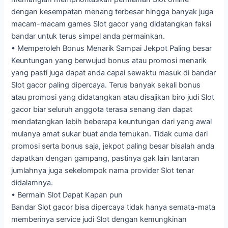
dengan kesempatan menang terbesar hingga banyak juga
macam-macam games Slot gacor yang didatangkan faksi
bandar untuk terus simpel anda permainkan.
• Memperoleh Bonus Menarik Sampai Jekpot Paling besar
Keuntungan yang berwujud bonus atau promosi menarik
yang pasti juga dapat anda capai sewaktu masuk di bandar
Slot gacor paling dipercaya. Terus banyak sekali bonus
atau promosi yang didatangkan atau disajikan biro judi Slot
gacor biar seluruh anggota terasa senang dan dapat
mendatangkan lebih beberapa keuntungan dari yang awal
mulanya amat sukar buat anda temukan. Tidak cuma dari
promosi serta bonus saja, jekpot paling besar bisalah anda
dapatkan dengan gampang, pastinya gak lain lantaran
jumlahnya juga sekelompok nama provider Slot tenar
didalamnya.
• Bermain Slot Dapat Kapan pun
Bandar Slot gacor bisa dipercaya tidak hanya semata-mata
memberinya service judi Slot dengan kemungkinan