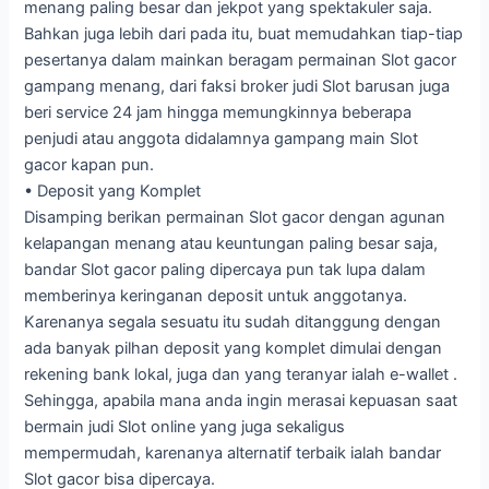
menang paling besar dan jekpot yang spektakuler saja.
Bahkan juga lebih dari pada itu, buat memudahkan tiap-tiap
pesertanya dalam mainkan beragam permainan Slot gacor
gampang menang, dari faksi broker judi Slot barusan juga
beri service 24 jam hingga memungkinnya beberapa
penjudi atau anggota didalamnya gampang main Slot
gacor kapan pun.
• Deposit yang Komplet
Disamping berikan permainan Slot gacor dengan agunan
kelapangan menang atau keuntungan paling besar saja,
bandar Slot gacor paling dipercaya pun tak lupa dalam
memberinya keringanan deposit untuk anggotanya.
Karenanya segala sesuatu itu sudah ditanggung dengan
ada banyak pilhan deposit yang komplet dimulai dengan
rekening bank lokal, juga dan yang teranyar ialah e-wallet .
Sehingga, apabila mana anda ingin merasai kepuasan saat
bermain judi Slot online yang juga sekaligus
mempermudah, karenanya alternatif terbaik ialah bandar
Slot gacor bisa dipercaya.