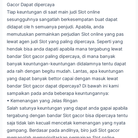
Gacor Dapat dipercaya
Tiap keuntungan di saat main judi Slot online
sesungguhnya sangatlah berkesempatan buat dapat
didapat ole h semuanya penjudi. Apabila, anda
memutuskan permainkan perjudian Slot online yang pas
lewat agen judi Slot yang paling dipercaya. Seperti yang
hendak bisa anda dapati apabila mana tergabung lewat
bandar Slot gacor paling dipercaya, di mana banyak
banyak keuntungan-keuntungan didalamnya tentu dapat
ada raih dengan begitu mudah. Lantas, apa keuntungan
yang dapat banyak bettor capai dengan masuk lewat
bandar Slot gacor dapat dipercaya? Di bawah ini kami
sampaikan pada anda beberapa keuntungannya:
• Kemenangan yang Jelas Ringan
Salah satunya keuntungan yang dapat anda gapai apabila
tergabung dengan bandar Slot gacor bisa dipercaya tentu
saja tidak lain kecuali mencetak kemenangan yang nyata
gampang. Berdasar pada andilnya, biro judi Slot gacor
memanglah memprioritaskan permainan Slot online