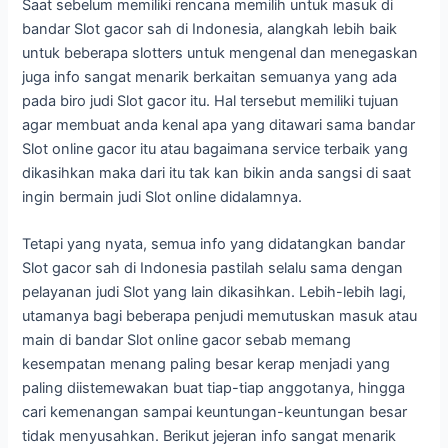
Saat sebelum memiliki rencana memilih untuk masuk di
bandar Slot gacor sah di Indonesia, alangkah lebih baik
untuk beberapa slotters untuk mengenal dan menegaskan
juga info sangat menarik berkaitan semuanya yang ada
pada biro judi Slot gacor itu. Hal tersebut memiliki tujuan
agar membuat anda kenal apa yang ditawari sama bandar
Slot online gacor itu atau bagaimana service terbaik yang
dikasihkan maka dari itu tak kan bikin anda sangsi di saat
ingin bermain judi Slot online didalamnya.
Tetapi yang nyata, semua info yang didatangkan bandar
Slot gacor sah di Indonesia pastilah selalu sama dengan
pelayanan judi Slot yang lain dikasihkan. Lebih-lebih lagi,
utamanya bagi beberapa penjudi memutuskan masuk atau
main di bandar Slot online gacor sebab memang
kesempatan menang paling besar kerap menjadi yang
paling diistemewakan buat tiap-tiap anggotanya, hingga
cari kemenangan sampai keuntungan-keuntungan besar
tidak menyusahkan. Berikut jejeran info sangat menarik