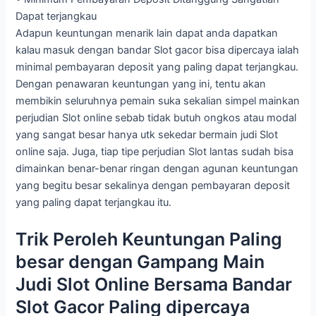
Dapat terjangkau
Adapun keuntungan menarik lain dapat anda dapatkan
kalau masuk dengan bandar Slot gacor bisa dipercaya ialah
minimal pembayaran deposit yang paling dapat terjangkau.
Dengan penawaran keuntungan yang ini, tentu akan
membikin seluruhnya pemain suka sekalian simpel mainkan
perjudian Slot online sebab tidak butuh ongkos atau modal
yang sangat besar hanya utk sekedar bermain judi Slot
online saja. Juga, tiap tipe perjudian Slot lantas sudah bisa
dimainkan benar-benar ringan dengan agunan keuntungan
yang begitu besar sekalinya dengan pembayaran deposit
yang paling dapat terjangkau itu.
Trik Peroleh Keuntungan Paling
besar dengan Gampang Main
Judi Slot Online Bersama Bandar
Slot Gacor Paling dipercaya