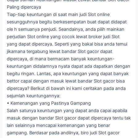
Paling dipercaya
Tiap-tiap keuntungan di saat main judi Slot online
sesungguhnya begitu berkesempatan buat dapat didapat
ole h semuanya penjudi. Seandainya, anda pilih mainkan
perjudian Slot online yang cocok lewat broker judi Slot
yang dapat dipercaya. Seperti yang bakal bisa anda temui
jikamana tergabung lewat bandar Slot gacor dapat
dipercaya, di mana bermacam banyak keuntungan-
keuntungan didalamnya nyata dapat ada dapatkan dengan
begitu ringan. Lantas, apa keuntungan yang dapat banyak
bettor capai dengan masuk lewat bandar Slot gacor bisa
dipercaya? Berikut di bawah ini kami ceritakan pada anda
sejumlah keuntungannya:
• Kemenangan yang Pastinya Gampang
Salah satunya keuntungan yang dapat anda capai apabila
masuk dengan bandar Slot gacor dapat dipercaya tentu tak
lain selainnya mencapai kemenangan yang benar
gampang. Berdasar pada andilnya, biro judi Slot gacor