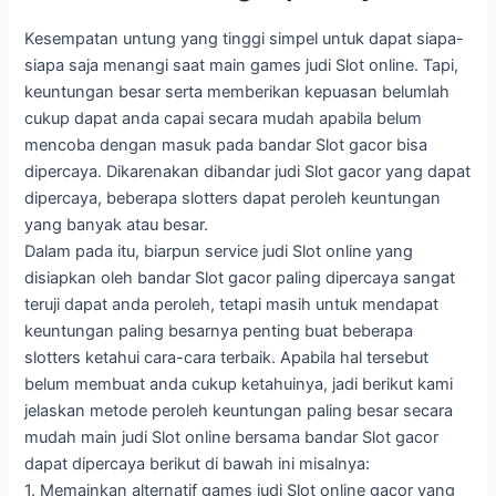
Kesempatan untung yang tinggi simpel untuk dapat siapa-
siapa saja menangi saat main games judi Slot online. Tapi,
keuntungan besar serta memberikan kepuasan belumlah
cukup dapat anda capai secara mudah apabila belum
mencoba dengan masuk pada bandar Slot gacor bisa
dipercaya. Dikarenakan dibandar judi Slot gacor yang dapat
dipercaya, beberapa slotters dapat peroleh keuntungan
yang banyak atau besar.
Dalam pada itu, biarpun service judi Slot online yang
disiapkan oleh bandar Slot gacor paling dipercaya sangat
teruji dapat anda peroleh, tetapi masih untuk mendapat
keuntungan paling besarnya penting buat beberapa
slotters ketahui cara-cara terbaik. Apabila hal tersebut
belum membuat anda cukup ketahuinya, jadi berikut kami
jelaskan metode peroleh keuntungan paling besar secara
mudah main judi Slot online bersama bandar Slot gacor
dapat dipercaya berikut di bawah ini misalnya:
1. Memainkan alternatif games judi Slot online gacor yang