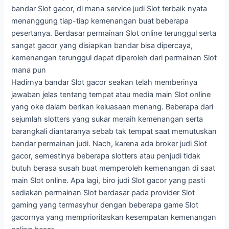
bandar Slot gacor, di mana service judi Slot terbaik nyata
menanggung tiap-tiap kemenangan buat beberapa
pesertanya. Berdasar permainan Slot online terunggul serta
sangat gacor yang disiapkan bandar bisa dipercaya,
kemenangan terunggul dapat diperoleh dari permainan Slot
mana pun
Hadirnya bandar Slot gacor seakan telah memberinya
jawaban jelas tentang tempat atau media main Slot online
yang oke dalam berikan keluasaan menang. Beberapa dari
sejumlah slotters yang sukar meraih kemenangan serta
barangkali diantaranya sebab tak tempat saat memutuskan
bandar permainan judi. Nach, karena ada broker judi Slot
gacor, semestinya beberapa slotters atau penjudi tidak
butuh berasa susah buat memperoleh kemenangan di saat
main Slot online. Apa lagi, biro judi Slot gacor yang pasti
sediakan permainan Slot berdasar pada provider Slot
gaming yang termasyhur dengan beberapa game Slot
gacornya yang memprioritaskan kesempatan kemenangan