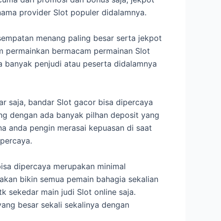
nama provider Slot populer didalamnya.
sempatan menang paling besar serta jekpot
lam permainkan bermacam permainan Slot
ya banyak penjudi atau peserta didalamnya
 saja, bandar Slot gacor bisa dipercaya
ung dengan ada banyak pilhan deposit yang
ana anda pengin merasai kepuasan di saat
ipercaya.
bisa dipercaya merupakan minimal
akan bikin semua pemain bahagia sekalian
 sekedar main judi Slot online saja.
yang besar sekali sekalinya dengan