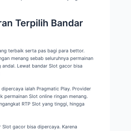
an Terpilih Bandar
ng terbaik serta pas bagi para bettor.
ringan menang sebab seluruhnya permainan
 andal. Lewat bandar Slot gacor bisa
:
 dipercaya ialah Pragmatic Play. Provider
k permainan Slot online ringan menang.
ngangkat RTP Slot yang tinggi, hingga
 Slot gacor bisa dipercaya. Karena