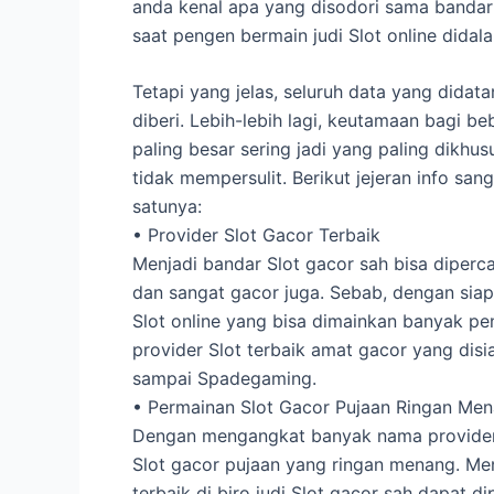
anda kenal apa yang disodori sama bandar S
saat pengen bermain judi Slot online didal
Tetapi yang jelas, seluruh data yang didata
diberi. Lebih-lebih lagi, keutamaan bagi 
paling besar sering jadi yang paling dikh
tidak mempersulit. Berikut jejeran info sa
satunya:
• Provider Slot Gacor Terbaik
Menjadi bandar Slot gacor sah bisa diperc
dan sangat gacor juga. Sebab, dengan sia
Slot online yang bisa dimainkan banyak pe
provider Slot terbaik amat gacor yang dis
sampai Spadegaming.
• Permainan Slot Gacor Pujaan Ringan Me
Dengan mengangkat banyak nama provider S
Slot gacor pujaan yang ringan menang. M
terbaik di biro judi Slot gacor sah dapat 