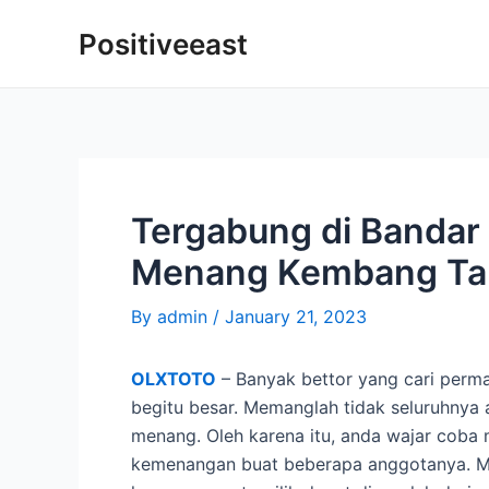
Skip
Positiveeast
to
content
Tergabung di Bandar 
Menang Kembang Ta
By
admin
/
January 21, 2023
OLXTOTO
– Banyak bettor yang cari perm
begitu besar. Memanglah tidak seluruhnya 
menang. Oleh karena itu, anda wajar coba m
kemenangan buat beberapa anggotanya. Men