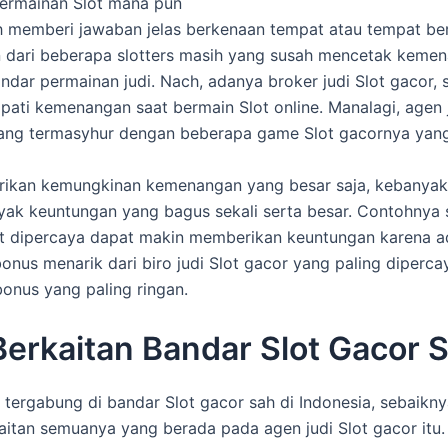
permainan Slot mana pun
 memberi jawaban jelas berkenaan tempat atau tempat ber
dari beberapa slotters masih yang susah mencetak kemen
ar permainan judi. Nach, adanya broker judi Slot gacor, s
pati kemenangan saat bermain Slot online. Manalagi, agen 
 yang termasyhur dengan beberapa game Slot gacornya ya
erikan kemungkinan kemenangan yang besar saja, kebanyak
nyak keuntungan yang bagus sekali serta besar. Contohnya s
t dipercaya dapat makin memberikan keuntungan karena ada
 bonus menarik dari biro judi Slot gacor yang paling diper
nus yang paling ringan.
Berkaitan Bandar Slot Gacor S
gabung di bandar Slot gacor sah di Indonesia, sebaiknya 
itan semuanya yang berada pada agen judi Slot gacor itu. 