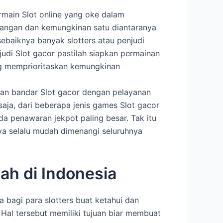
main Slot online yang oke dalam
angan dan kemungkinan satu diantaranya
ebaiknya banyak slotters atau penjudi
judi Slot gacor pastilah siapkan permainan
ng memprioritaskan kemungkinan
an bandar Slot gacor dengan pelayanan
aja, dari beberapa jenis games Slot gacor
 penawaran jekpot paling besar. Tak itu
caya selalu mudah dimenangi seluruhnya
ah di Indonesia
bagi para slotters buat ketahui dan
Hal tersebut memiliki tujuan biar membuat