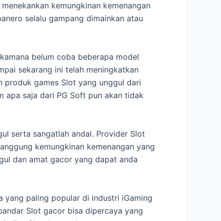
as menekankan kemungkinan kemenangan
Habanero selalu gampang dimainkan atau
t jikamana belum coba beberapa model
ampai sekarang ini telah meningkatkan
an produk games Slot yang unggul dari
m apa saja dari PG Soft pun akan tidak
l serta sangatlah andal. Provider Slot
enanggung kemungkinan kemenangan yang
nggul dan amat gacor yang dapat anda
 yang paling popular di industri iGaming
 bandar Slot gacor bisa dipercaya yang