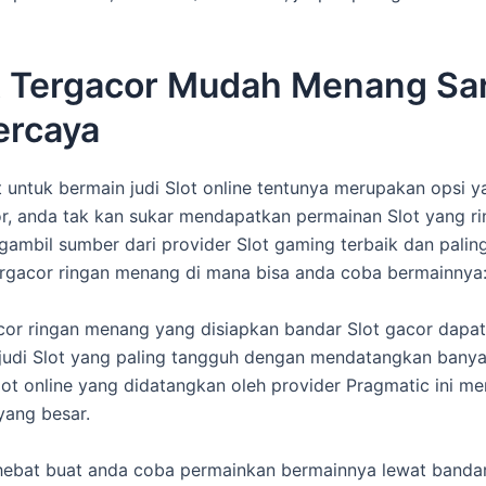
ot Tergacor Mudah Menang Sar
ercaya
t untuk bermain judi Slot online tentunya merupakan opsi ya
cor, anda tak kan sukar mendapatkan permainan Slot yang 
mbil sumber dari provider Slot gaming terbaik dan paling
 tergacor ringan menang di mana bisa anda coba bermainnya
acor ringan menang yang disiapkan bandar Slot gacor dapat
 judi Slot yang paling tangguh dengan mendatangkan banya
ot online yang didatangkan oleh provider Pragmatic ini me
yang besar.
rhebat buat anda coba permainkan bermainnya lewat bandar