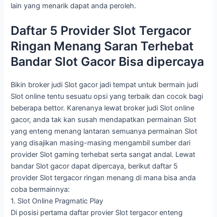
lain yang menarik dapat anda peroleh.
Daftar 5 Provider Slot Tergacor
Ringan Menang Saran Terhebat
Bandar Slot Gacor Bisa dipercaya
Bikin broker judi Slot gacor jadi tempat untuk bermain judi
Slot online tentu sesuatu opsi yang terbaik dan cocok bagi
beberapa bettor. Karenanya lewat broker judi Slot online
gacor, anda tak kan susah mendapatkan permainan Slot
yang enteng menang lantaran semuanya permainan Slot
yang disajikan masing-masing mengambil sumber dari
provider Slot gaming terhebat serta sangat andal. Lewat
bandar Slot gacor dapat dipercaya, berikut daftar 5
provider Slot tergacor ringan menang di mana bisa anda
coba bermainnya:
1. Slot Online Pragmatic Play
Di posisi pertama daftar provier Slot tergacor enteng