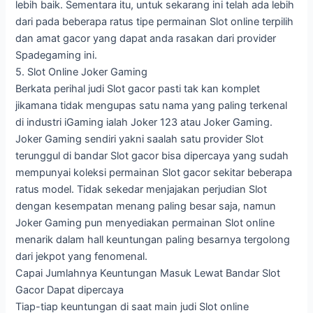
lebih baik. Sementara itu, untuk sekarang ini telah ada lebih
dari pada beberapa ratus tipe permainan Slot online terpilih
dan amat gacor yang dapat anda rasakan dari provider
Spadegaming ini.
5. Slot Online Joker Gaming
Berkata perihal judi Slot gacor pasti tak kan komplet
jikamana tidak mengupas satu nama yang paling terkenal
di industri iGaming ialah Joker 123 atau Joker Gaming.
Joker Gaming sendiri yakni saalah satu provider Slot
terunggul di bandar Slot gacor bisa dipercaya yang sudah
mempunyai koleksi permainan Slot gacor sekitar beberapa
ratus model. Tidak sekedar menjajakan perjudian Slot
dengan kesempatan menang paling besar saja, namun
Joker Gaming pun menyediakan permainan Slot online
menarik dalam hall keuntungan paling besarnya tergolong
dari jekpot yang fenomenal.
Capai Jumlahnya Keuntungan Masuk Lewat Bandar Slot
Gacor Dapat dipercaya
Tiap-tiap keuntungan di saat main judi Slot online