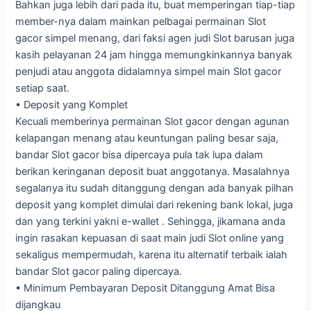
Bahkan juga lebih dari pada itu, buat memperingan tiap-tiap
member-nya dalam mainkan pelbagai permainan Slot
gacor simpel menang, dari faksi agen judi Slot barusan juga
kasih pelayanan 24 jam hingga memungkinkannya banyak
penjudi atau anggota didalamnya simpel main Slot gacor
setiap saat.
• Deposit yang Komplet
Kecuali memberinya permainan Slot gacor dengan agunan
kelapangan menang atau keuntungan paling besar saja,
bandar Slot gacor bisa dipercaya pula tak lupa dalam
berikan keringanan deposit buat anggotanya. Masalahnya
segalanya itu sudah ditanggung dengan ada banyak pilhan
deposit yang komplet dimulai dari rekening bank lokal, juga
dan yang terkini yakni e-wallet . Sehingga, jikamana anda
ingin rasakan kepuasan di saat main judi Slot online yang
sekaligus mempermudah, karena itu alternatif terbaik ialah
bandar Slot gacor paling dipercaya.
• Minimum Pembayaran Deposit Ditanggung Amat Bisa
dijangkau