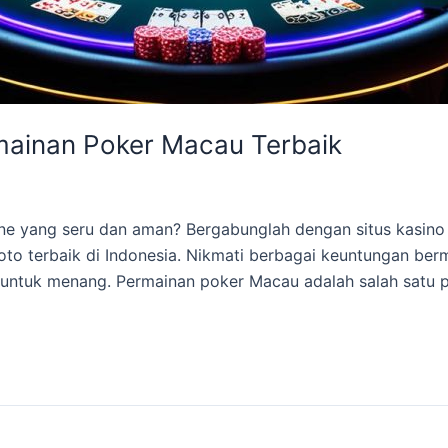
mainan Poker Macau Terbaik
ne yang seru dan aman? Bergabunglah dengan situs kasino
toto terbaik di Indonesia. Nikmati berbagai keuntungan ber
 untuk menang. Permainan poker Macau adalah salah satu 