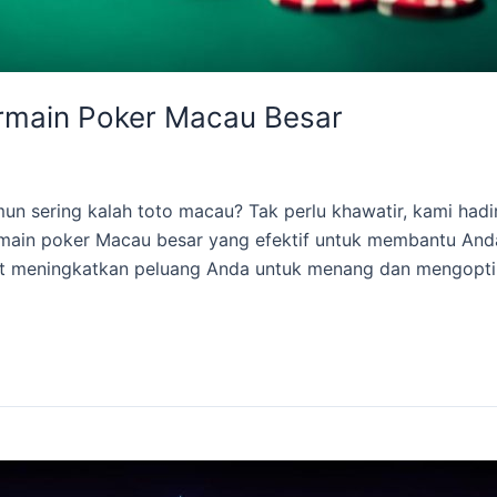
ermain Poker Macau Besar
 sering kalah toto macau? Tak perlu khawatir, kami hadir
rmain poker Macau besar yang efektif untuk membantu And
pat meningkatkan peluang Anda untuk menang dan mengopt