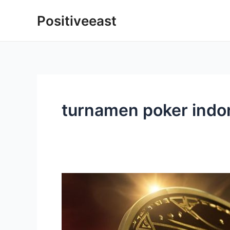
Skip
Positiveeast
to
content
turnamen poker indo