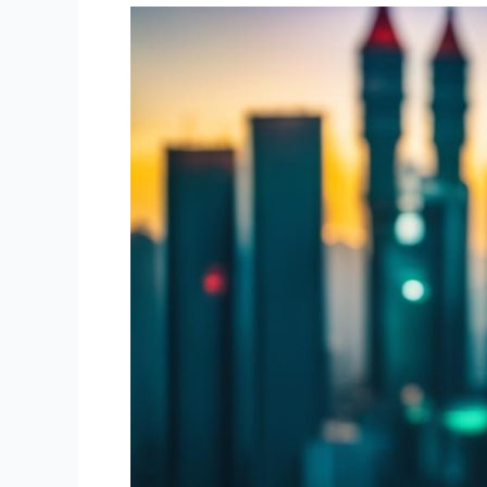
Macau
Terbaik