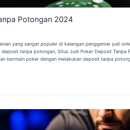
 Tanpa Potongan 2024
mainan yang sangat populer di kalangan penggemar judi onl
 deposit tanpa potongan, Situs Judi Poker Deposit Tanpa 
ruan bermain poker dengan melakukan deposit tanpa potong