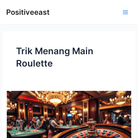
Skip
Positiveeast
to
Main
content
Men
Trik Menang Main
Roulette