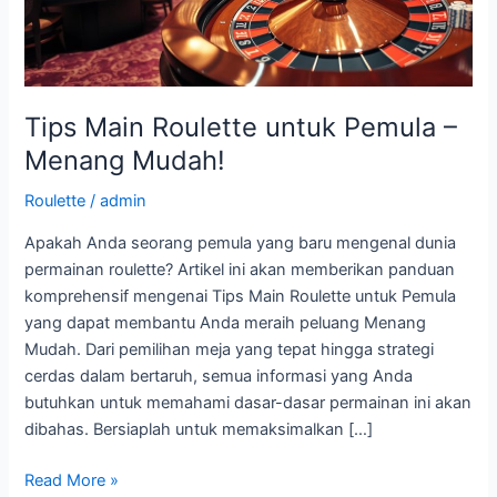
Tips Main Roulette untuk Pemula –
Menang Mudah!
Roulette
/
admin
Apakah Anda seorang pemula yang baru mengenal dunia
permainan roulette? Artikel ini akan memberikan panduan
komprehensif mengenai Tips Main Roulette untuk Pemula
yang dapat membantu Anda meraih peluang Menang
Mudah. Dari pemilihan meja yang tepat hingga strategi
cerdas dalam bertaruh, semua informasi yang Anda
butuhkan untuk memahami dasar-dasar permainan ini akan
dibahas. Bersiaplah untuk memaksimalkan […]
Tips
Read More »