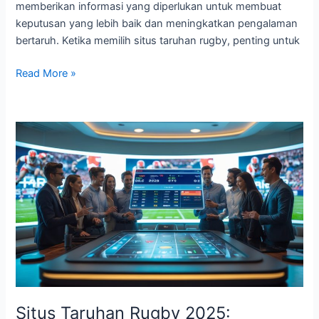
memberikan informasi yang diperlukan untuk membuat
keputusan yang lebih baik dan meningkatkan pengalaman
bertaruh. Ketika memilih situs taruhan rugby, penting untuk
Situs
Read More »
Taruhan
Rugby
Akurat:
Panduan
Lengkap
untuk
Pemain
Cerdas
Situs Taruhan Rugby 2025: