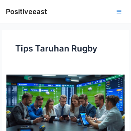
Skip
Positiveeast
to
Main
content
Men
Tips Taruhan Rugby