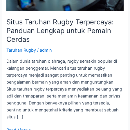
Situs Taruhan Rugby Terpercaya:
Panduan Lengkap untuk Pemain
Cerdas
Taruhan Rugby
/
admin
Dalam dunia taruhan olahraga, rugby semakin populer di
kalangan penggemar. Mencari situs taruhan rugby
terpercaya menjadi sangat penting untuk memastikan
pengalaman bermain yang aman dan menguntungkan.
Situs taruhan rugby terpercaya menyediakan peluang yang
adil dan transparan, serta menjamin keamanan dan privasi
pengguna. Dengan banyaknya pilihan yang tersedia,
penting untuk mengetahui kriteria yang membuat sebuah
situs […]
Situs