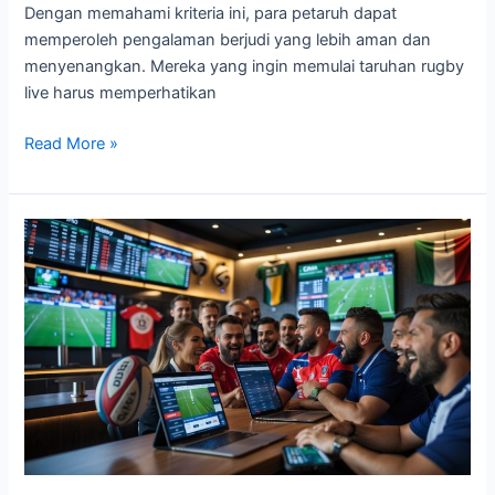
Dengan memahami kriteria ini, para petaruh dapat
memperoleh pengalaman berjudi yang lebih aman dan
menyenangkan. Mereka yang ingin memulai taruhan rugby
live harus memperhatikan
Taruhan
Read More »
Rugby
Live
Terpercaya:
Panduan
Memilih
Situs
Terbaik
untuk
Taruhan
Anda