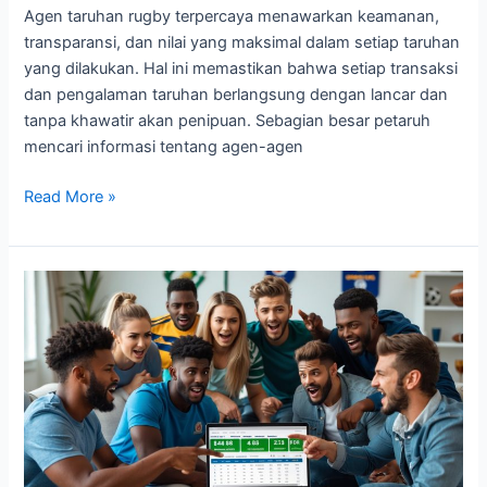
Agen taruhan rugby terpercaya menawarkan keamanan,
transparansi, dan nilai yang maksimal dalam setiap taruhan
yang dilakukan. Hal ini memastikan bahwa setiap transaksi
dan pengalaman taruhan berlangsung dengan lancar dan
tanpa khawatir akan penipuan. Sebagian besar petaruh
mencari informasi tentang agen-agen
Agen
Read More »
Taruhan
Rugby
Terpercaya:
Panduan
Memilih
dan
Memahami
Keunggulannya