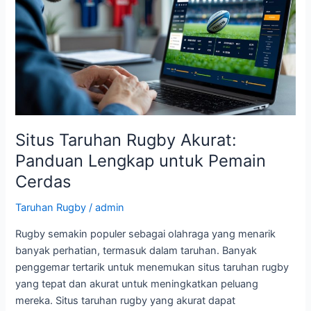
dan
Tips
Meningkatkan
Keuntungan
Situs Taruhan Rugby Akurat:
Panduan Lengkap untuk Pemain
Cerdas
Taruhan Rugby
/
admin
Rugby semakin populer sebagai olahraga yang menarik
banyak perhatian, termasuk dalam taruhan. Banyak
penggemar tertarik untuk menemukan situs taruhan rugby
yang tepat dan akurat untuk meningkatkan peluang
mereka. Situs taruhan rugby yang akurat dapat