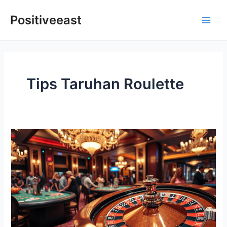
Skip
Positiveeast
to
Main
content
Men
Tips Taruhan Roulette