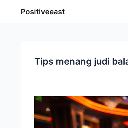
Skip
Positiveeast
to
content
Tips menang judi bal