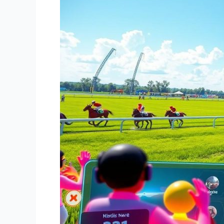
dan
Tips
Menang