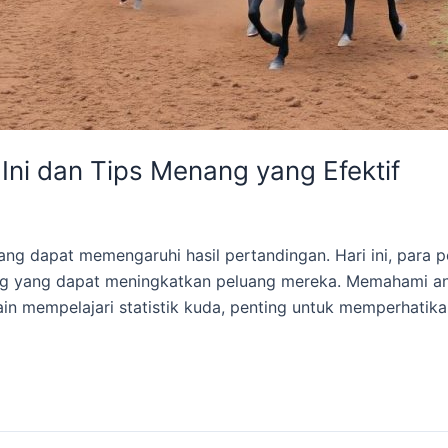
Ini dan Tips Menang yang Efektif
ng dapat memengaruhi hasil pertandingan. Hari ini, para 
g yang dapat meningkatkan peluang mereka. Memahami anali
ain mempelajari statistik kuda, penting untuk memperhatika