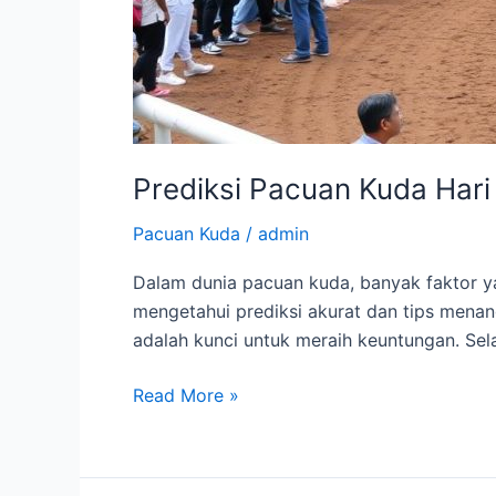
Prediksi Pacuan Kuda Hari 
Pacuan Kuda
/
admin
Dalam dunia pacuan kuda, banyak faktor ya
mengetahui prediksi akurat dan tips menan
adalah kunci untuk meraih keuntungan. Sel
Prediksi
Read More »
Pacuan
Kuda
Hari