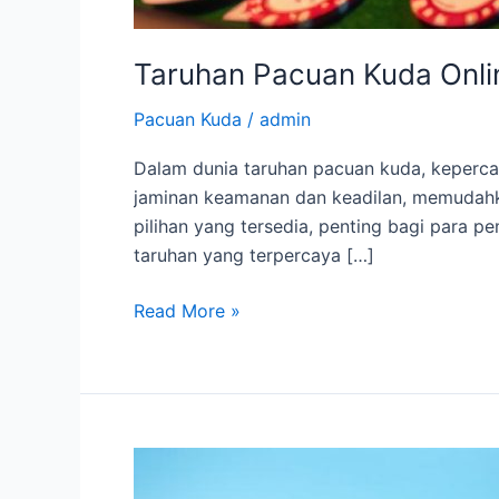
Taruhan Pacuan Kuda Onli
Pacuan Kuda
/
admin
Dalam dunia taruhan pacuan kuda, keperca
jaminan keamanan dan keadilan, memudahk
pilihan yang tersedia, penting bagi para 
taruhan yang terpercaya […]
Taruhan
Read More »
Pacuan
Kuda
Online
Terpercaya:
Panduan
Lengkap