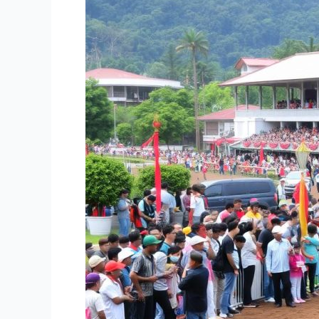
terbaik:
Temukan
Peluang
Menang
Anda