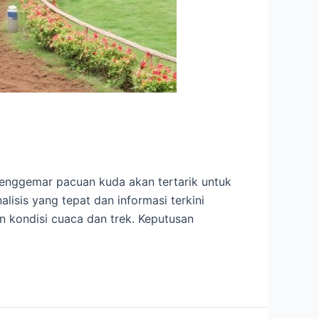
penggemar pacuan kuda akan tertarik untuk
sis yang tepat dan informasi terkini
n kondisi cuaca dan trek. Keputusan