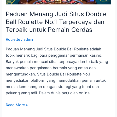
Anda
Paduan Menang Judi Situs Double
Ball Roulette No.1 Terpercaya dan
Terbaik untuk Pemain Cerdas
Roulette
/
admin
Paduan Menang Judi Situs Double Ball Roulette adalah
topik menarik bagi para penggemar permainan kasino.
Banyak pemain mencari situs terpercaya dan terbaik yang
menawarkan pengalaman bermain yang aman dan
menguntungkan. Situs Double Ball Roulette No.1
menyediakan platform yang memudahkan pemain untuk
meraih kemenangan dengan strategi yang tepat dan
peluang yang adil. Dalam dunia perjudian online,
Paduan
Read More »
Menang