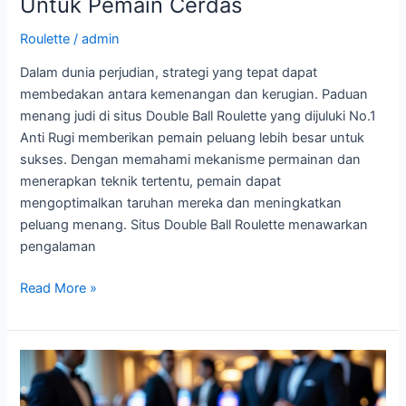
Untuk Pemain Cerdas
Roulette
/
admin
Dalam dunia perjudian, strategi yang tepat dapat
membedakan antara kemenangan dan kerugian. Paduan
menang judi di situs Double Ball Roulette yang dijuluki No.1
Anti Rugi memberikan pemain peluang lebih besar untuk
sukses. Dengan memahami mekanisme permainan dan
menerapkan teknik tertentu, pemain dapat
mengoptimalkan taruhan mereka dan meningkatkan
peluang menang. Situs Double Ball Roulette menawarkan
pengalaman
Rahasia
Read More »
Paduan
Menang
Judi
Situs
Double