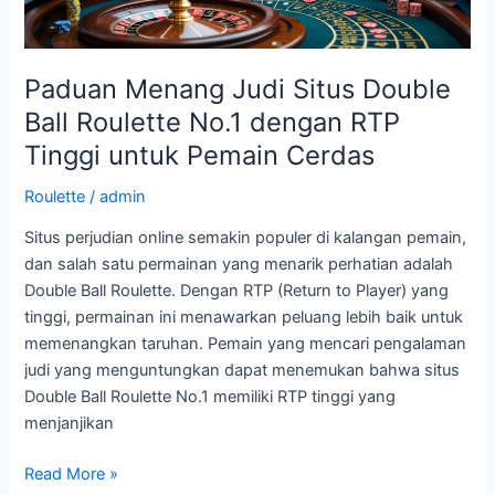
Untuk
Pemain
Cerdas
Paduan Menang Judi Situs Double
Ball Roulette No.1 dengan RTP
Tinggi untuk Pemain Cerdas
Roulette
/
admin
Situs perjudian online semakin populer di kalangan pemain,
dan salah satu permainan yang menarik perhatian adalah
Double Ball Roulette. Dengan RTP (Return to Player) yang
tinggi, permainan ini menawarkan peluang lebih baik untuk
memenangkan taruhan. Pemain yang mencari pengalaman
judi yang menguntungkan dapat menemukan bahwa situs
Double Ball Roulette No.1 memiliki RTP tinggi yang
menjanjikan
Paduan
Read More »