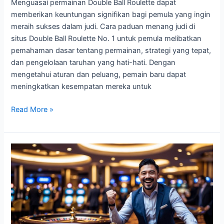
Menguasai permainan Double Ball Roulette dapat
memberikan keuntungan signifikan bagi pemula yang ingin
meraih sukses dalam judi. Cara paduan menang judi di
situs Double Ball Roulette No. 1 untuk pemula melibatkan
pemahaman dasar tentang permainan, strategi yang tepat,
dan pengelolaan taruhan yang hati-hati. Dengan
mengetahui aturan dan peluang, pemain baru dapat
meningkatkan kesempatan mereka untuk
Cara
Read More »
Paduan
Menang
Judi
Situs
Double
Ball
Roulette
No.1
untuk