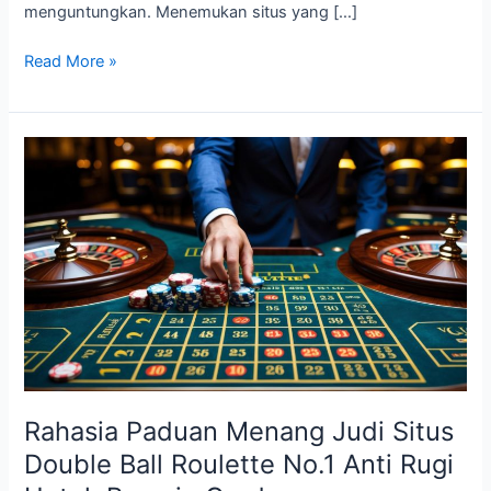
menguntungkan. Menemukan situs yang […]
Paduan
Read More »
Menang
Judi
Situs
Double
Ball
Roulette
No.1
dengan
Bonus
Melimpah
untuk
Pemain
Cerdas
Rahasia Paduan Menang Judi Situs
Double Ball Roulette No.1 Anti Rugi