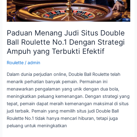
Pemula
yang
Efektif
Paduan Menang Judi Situs Double
Ball Roulette No.1 Dengan Strategi
Ampuh yang Terbukti Efektif
Roulette
/
admin
Dalam dunia perjudian online, Double Ball Roulette telah
menarik perhatian banyak pemain. Permainan ini
menawarkan pengalaman yang unik dengan dua bola,
meningkatkan peluang kemenangan. Dengan strategi yang
tepat, pemain dapat meraih kemenangan maksimal di situs
judi terbaik. Pemain yang memilih situs judi Double Ball
Roulette No.1 tidak hanya mencari hiburan, tetapi juga
peluang untuk meningkatkan