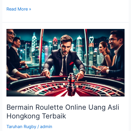
Situs
Read More »
Roulette
HK
dengan
RTP
Tinggi
|
Kemenangan
Besar
Bermain Roulette Online Uang Asli
Hongkong Terbaik
Taruhan Rugby
/
admin