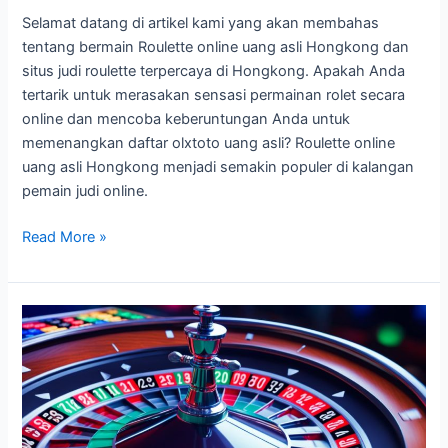
Selamat datang di artikel kami yang akan membahas
tentang bermain Roulette online uang asli Hongkong dan
situs judi roulette terpercaya di Hongkong. Apakah Anda
tertarik untuk merasakan sensasi permainan rolet secara
online dan mencoba keberuntungan Anda untuk
memenangkan daftar olxtoto uang asli? Roulette online
uang asli Hongkong menjadi semakin populer di kalangan
pemain judi online.
Bermain
Read More »
Roulette
Online
Uang
Asli
Hongkong
Terbaik