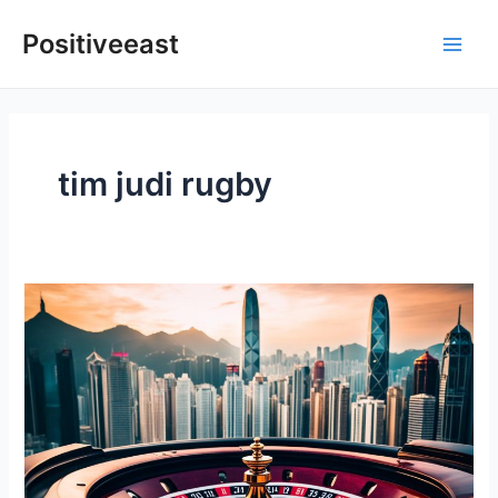
Skip
Positiveeast
to
Main
content
Men
tim judi rugby