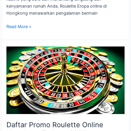
kenyamanan rumah Anda. Roulette Eropa online di
Hongkong menawarkan pengalaman bermain
Mainkan
Read More »
Roulette
Eropa
Online
di
Hongkong
Sekarang
Daftar Promo Roulette Online