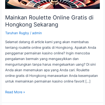
Mainkan Roulette Online Gratis di
Hongkong Sekarang
Taruhan Rugby
/
admin
Selamat datang di article kami yang akan membahas
tentang roulette online gratis di Hongkong. Apakah Anda
penggemar permainan kasino online? Ingin mencoba
pengalaman bermain yang mengasyikkan dan
menguntungkan tanpa harus mengeluarkan uang? Di sini
Anda akan menemukan apa yang Anda cari. Roulette
online gratis di Hongkong menawarkan Anda kesempatan
untuk memainkan permainan kasino online favorit […]
Mainkan
Read More »
Roulette
Online