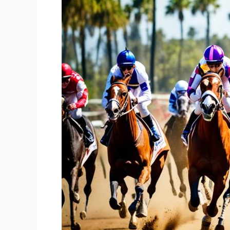
Menguntungkan