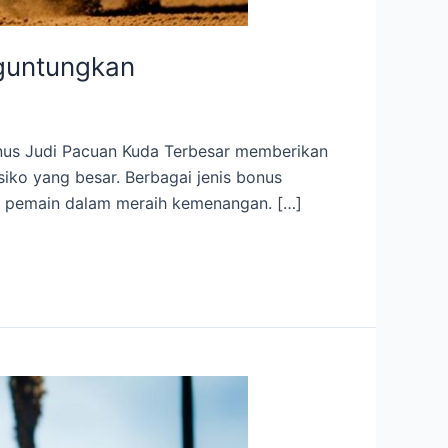
guntungkan
onus Judi Pacuan Kuda Terbesar memberikan
iko yang besar. Berbagai jenis bonus
h pemain dalam meraih kemenangan. […]