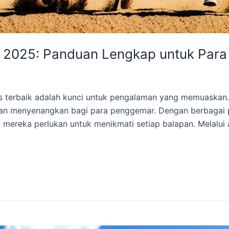
k 2025: Panduan Lengkap untuk Para
s terbaik adalah kunci untuk pengalaman yang memuaskan.
n menyenangkan bagi para penggemar. Dengan berbagai pili
reka perlukan untuk menikmati setiap balapan. Melalui ana