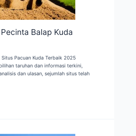
 Pecinta Balap Kuda
 Situs Pacuan Kuda Terbaik 2025
han taruhan dan informasi terkini,
lisis dan ulasan, sejumlah situs telah