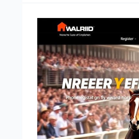
Dengan
RTP
Tinggi:
Strategi
Mengoptimalkan
Kemenangan
Anda