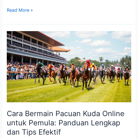
Prediksi
Read More »
Pacuan
Kuda
Hari
Ini
dan
Tips
Menang
yang
Efektif
Cara Bermain Pacuan Kuda Online
untuk Pemula: Panduan Lengkap
dan Tips Efektif