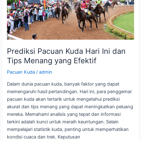
Peluang
Menang
Anda
Prediksi Pacuan Kuda Hari Ini dan
Tips Menang yang Efektif
Pacuan Kuda
/
admin
Dalam dunia pacuan kuda, banyak faktor yang dapat
memengaruhi hasil pertandingan. Hari ini, para penggemar
pacuan kuda akan tertarik untuk mengetahui prediksi
akurat dan tips menang yang dapat meningkatkan peluang
mereka. Memahami analisis yang tepat dan informasi
terkini adalah kunci untuk meraih keuntungan. Selain
mempelajari statistik kuda, penting untuk memperhatikan
kondisi cuaca dan trek. Keputusan