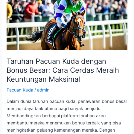
Panduan
Memilih
dengan
Bijak
Taruhan Pacuan Kuda dengan
Bonus Besar: Cara Cerdas Meraih
Keuntungan Maksimal
Pacuan Kuda
/
admin
Dalam dunia taruhan pacuan kuda, penawaran bonus besar
menjadi daya tarik utama bagi banyak penjudi.
Membandingkan berbagai platform taruhan akan
membantu mereka menemukan bonus terbaik yang bisa
meningkatkan peluang kemenangan mereka. Dengan