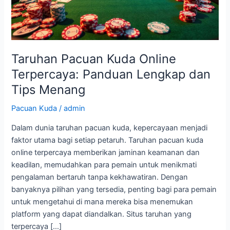
Taruhan Pacuan Kuda Online
Terpercaya: Panduan Lengkap dan
Tips Menang
Pacuan Kuda
/
admin
Dalam dunia taruhan pacuan kuda, kepercayaan menjadi
faktor utama bagi setiap petaruh. Taruhan pacuan kuda
online terpercaya memberikan jaminan keamanan dan
keadilan, memudahkan para pemain untuk menikmati
pengalaman bertaruh tanpa kekhawatiran. Dengan
banyaknya pilihan yang tersedia, penting bagi para pemain
untuk mengetahui di mana mereka bisa menemukan
platform yang dapat diandalkan. Situs taruhan yang
terpercaya […]