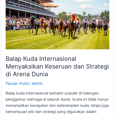
untuk
Pemula
dan
Penggemar
Balap Kuda Internasional
Menyaksikan Keseruan dan Strategi
di Arena Dunia
Pacuan Kuda
/
admin
Balap kuda internasional semakin populer di kalangan
penggemar olahraga di seluruh dunia. Acara ini tidak hanya
menampilkan kecepatan dan keterampilan kuda, tetapi juga
kemampuan joki dan strategi yang digunakan dalam