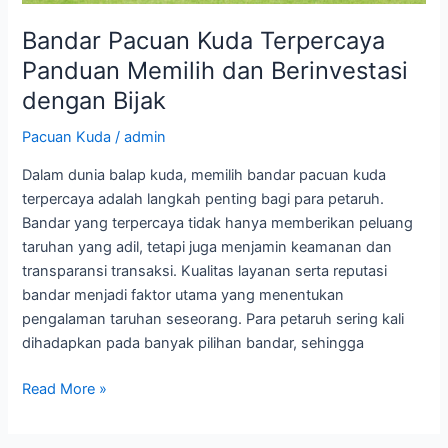
Bandar Pacuan Kuda Terpercaya
Panduan Memilih dan Berinvestasi
dengan Bijak
Pacuan Kuda
/
admin
Dalam dunia balap kuda, memilih bandar pacuan kuda
terpercaya adalah langkah penting bagi para petaruh.
Bandar yang terpercaya tidak hanya memberikan peluang
taruhan yang adil, tetapi juga menjamin keamanan dan
transparansi transaksi. Kualitas layanan serta reputasi
bandar menjadi faktor utama yang menentukan
pengalaman taruhan seseorang. Para petaruh sering kali
dihadapkan pada banyak pilihan bandar, sehingga
Bandar
Read More »
Pacuan
Kuda