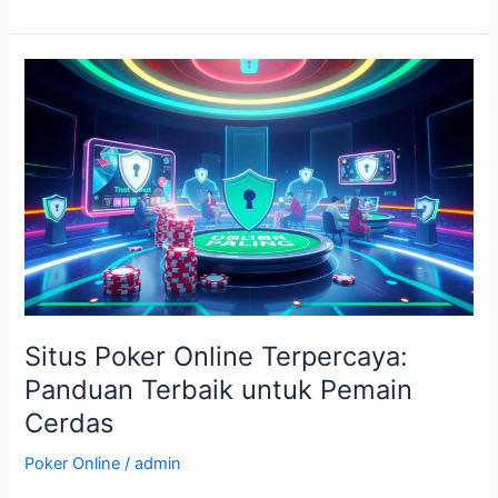
Poker
Online
Resmi:
Panduan
Memilih
yang
Tepat
untuk
Pemain
Situs Poker Online Terpercaya:
Panduan Terbaik untuk Pemain
Cerdas
Poker Online
/
admin