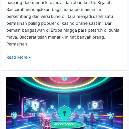
panjang dan menarik, dimulai dari abad ke-15. Sejarah
Baccarat menunjukkan bagaimana permainan ini
berkembang dari versi kuno di Italia menjadi salah satu
permainan paling populer di kasino online saat ini. Dari
pemain bangsawan di Eropa hingga para petaruh di dunia
maya, Baccarat telah menarik minat banyak orang.
Permainan
Sejarah
Read More »
Baccarat:
Dari
Permainan
Kuno
Hingga
Kasino
Online
yang
Modern