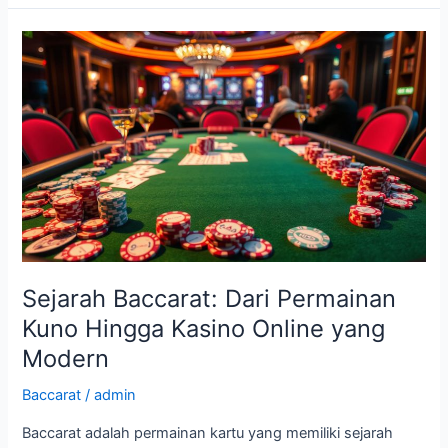
Baccarat
Online
Dengan
RTP
Tinggi
Untuk
Keuntungan
Maksimal
Sejarah Baccarat: Dari Permainan
Kuno Hingga Kasino Online yang
Modern
Baccarat
/
admin
Baccarat adalah permainan kartu yang memiliki sejarah