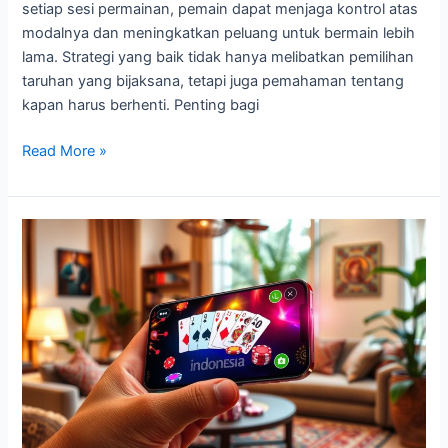
setiap sesi permainan, pemain dapat menjaga kontrol atas
modalnya dan meningkatkan peluang untuk bermain lebih
lama. Strategi yang baik tidak hanya melibatkan pemilihan
taruhan yang bijaksana, tetapi juga pemahaman tentang
kapan harus berhenti. Penting bagi
Cara
Read More »
Mengatur
Modal
Bermain
Baccarat
Agar
Tidak
Rugi:
Strategi
Efektif
Untuk
Pemain