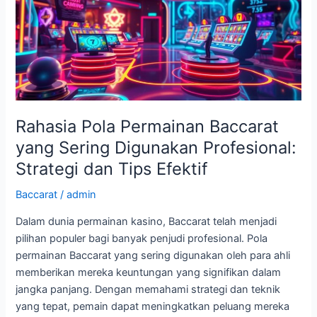
Modal
Kecil
yang
Efektif
Rahasia Pola Permainan Baccarat
yang Sering Digunakan Profesional:
Strategi dan Tips Efektif
Baccarat
/
admin
Dalam dunia permainan kasino, Baccarat telah menjadi
pilihan populer bagi banyak penjudi profesional. Pola
permainan Baccarat yang sering digunakan oleh para ahli
memberikan mereka keuntungan yang signifikan dalam
jangka panjang. Dengan memahami strategi dan teknik
yang tepat, pemain dapat meningkatkan peluang mereka