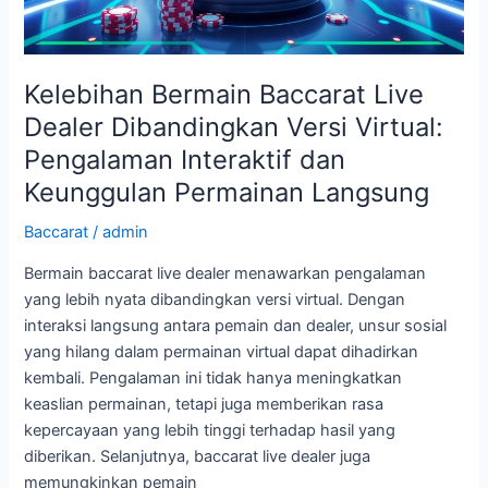
Kelebihan Bermain Baccarat Live
Dealer Dibandingkan Versi Virtual:
Pengalaman Interaktif dan
Keunggulan Permainan Langsung
Baccarat
/
admin
Bermain baccarat live dealer menawarkan pengalaman
yang lebih nyata dibandingkan versi virtual. Dengan
interaksi langsung antara pemain dan dealer, unsur sosial
yang hilang dalam permainan virtual dapat dihadirkan
kembali. Pengalaman ini tidak hanya meningkatkan
keaslian permainan, tetapi juga memberikan rasa
kepercayaan yang lebih tinggi terhadap hasil yang
diberikan. Selanjutnya, baccarat live dealer juga
memungkinkan pemain