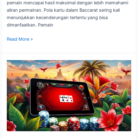
pemain mencapai hasil maksimal dengan lebih memahami
aliran permainan. Pola kartu dalam Baccarat sering kali
menunjukkan kecenderungan tertentu yang bisa
dimanfaatkan. Pemain
Teknik
Read More »
Membaca
Pola
Kartu
Baccarat
untuk
Hasil
Maksimal
di
Permainan
kasino