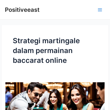
Skip
Positiveeast
to
Main
content
Men
Strategi martingale
dalam permainan
baccarat online