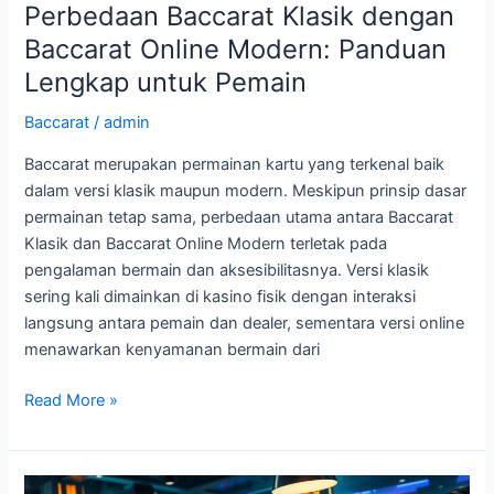
Perbedaan Baccarat Klasik dengan
Baccarat Online Modern: Panduan
Lengkap untuk Pemain
Baccarat
/
admin
Baccarat merupakan permainan kartu yang terkenal baik
dalam versi klasik maupun modern. Meskipun prinsip dasar
permainan tetap sama, perbedaan utama antara Baccarat
Klasik dan Baccarat Online Modern terletak pada
pengalaman bermain dan aksesibilitasnya. Versi klasik
sering kali dimainkan di kasino fisik dengan interaksi
langsung antara pemain dan dealer, sementara versi online
menawarkan kenyamanan bermain dari
Perbedaan
Read More »
Baccarat
Klasik
dengan