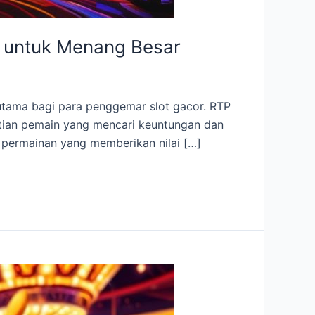
ik untuk Menang Besar
rutama bagi para penggemar slot gacor. RTP
atian pemain yang mencari keuntungan dan
permainan yang memberikan nilai […]