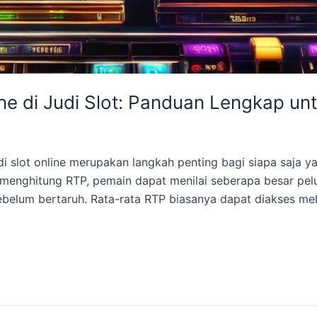
e di Judi Slot: Panduan Lengkap un
di slot online merupakan langkah penting bagi siapa saja
enghitung RTP, pemain dapat menilai seberapa besar pel
belum bertaruh. Rata-rata RTP biasanya dapat diakses mel