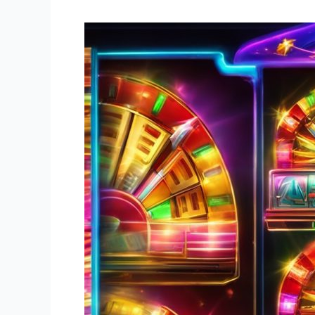
di
Judi
Slot:
Panduan
Lengkap
untuk
Pemain