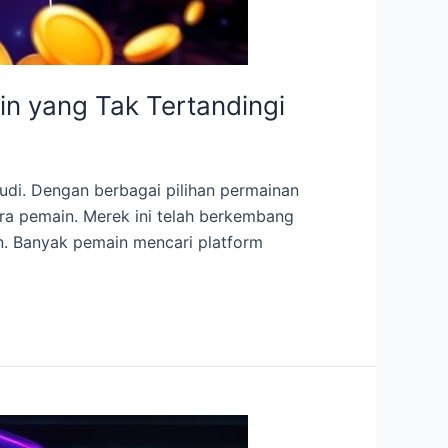
n yang Tak Tertandingi
di. Dengan berbagai pilihan permainan
a pemain. Merek ini telah berkembang
n. Banyak pemain mencari platform