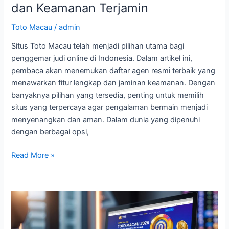
dan Keamanan Terjamin
Toto Macau
/
admin
Situs Toto Macau telah menjadi pilihan utama bagi
penggemar judi online di Indonesia. Dalam artikel ini,
pembaca akan menemukan daftar agen resmi terbaik yang
menawarkan fitur lengkap dan jaminan keamanan. Dengan
banyaknya pilihan yang tersedia, penting untuk memilih
situs yang terpercaya agar pengalaman bermain menjadi
menyenangkan dan aman. Dalam dunia yang dipenuhi
dengan berbagai opsi,
Situs
Read More »
Toto
Macau
Terbaik:
Pilihan
Agen
Resmi