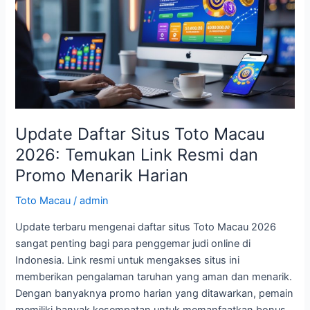
dengan
Fitur
Lengkap
dan
Keamanan
Terjamin
Update Daftar Situs Toto Macau
2026: Temukan Link Resmi dan
Promo Menarik Harian
Toto Macau
/
admin
Update terbaru mengenai daftar situs Toto Macau 2026
sangat penting bagi para penggemar judi online di
Indonesia. Link resmi untuk mengakses situs ini
memberikan pengalaman taruhan yang aman dan menarik.
Dengan banyaknya promo harian yang ditawarkan, pemain
memiliki banyak kesempatan untuk memanfaatkan bonus