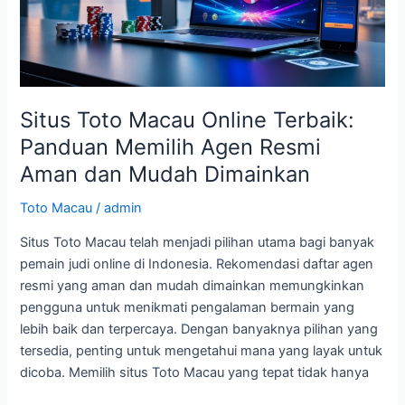
Dan
Layanan
24
Jam
Situs Toto Macau Online Terbaik:
Panduan Memilih Agen Resmi
Aman dan Mudah Dimainkan
Toto Macau
/
admin
Situs Toto Macau telah menjadi pilihan utama bagi banyak
pemain judi online di Indonesia. Rekomendasi daftar agen
resmi yang aman dan mudah dimainkan memungkinkan
pengguna untuk menikmati pengalaman bermain yang
lebih baik dan terpercaya. Dengan banyaknya pilihan yang
tersedia, penting untuk mengetahui mana yang layak untuk
dicoba. Memilih situs Toto Macau yang tepat tidak hanya