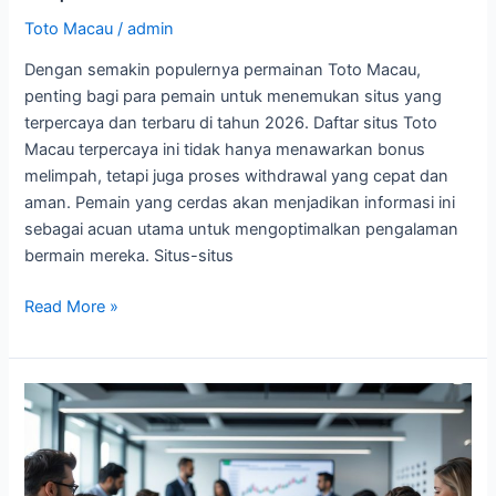
Toto Macau
/
admin
Dengan semakin populernya permainan Toto Macau,
penting bagi para pemain untuk menemukan situs yang
terpercaya dan terbaru di tahun 2026. Daftar situs Toto
Macau terpercaya ini tidak hanya menawarkan bonus
melimpah, tetapi juga proses withdrawal yang cepat dan
aman. Pemain yang cerdas akan menjadikan informasi ini
sebagai acuan utama untuk mengoptimalkan pengalaman
bermain mereka. Situs-situs
Daftar
Read More »
Situs
Toto
Macau
Terpercaya
dan
Terbaru
2026: