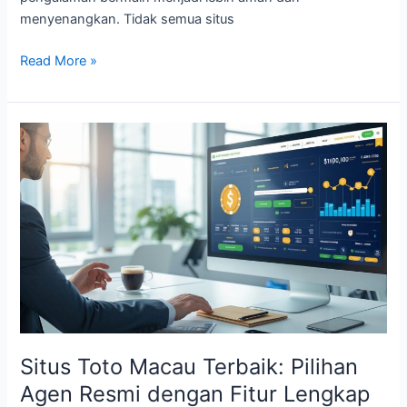
menyenangkan. Tidak semua situs
Panduan
Read More »
Lengkap
Daftar
Situs
Toto
Macau
Terpercaya:
Cara
Memilih
Agen
Resmi
Yang
Aman
Situs Toto Macau Terbaik: Pilihan
Agen Resmi dengan Fitur Lengkap