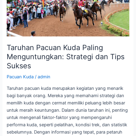
dan
Berkualitas
Taruhan Pacuan Kuda Paling
Menguntungkan: Strategi dan Tips
Sukses
Pacuan Kuda
/
admin
Taruhan pacuan kuda merupakan kegiatan yang menarik
bagi banyak orang. Mereka yang memahami strategi dan
memilih kuda dengan cermat memiliki peluang lebih besar
untuk meraih keuntungan. Dalam dunia taruhan ini, penting
untuk mengenali faktor-faktor yang mempengaruhi
performa kuda, seperti pelatihan, kondisi trek, dan statistik
sebelumnya. Dengan informasi yang tepat, para petaruh