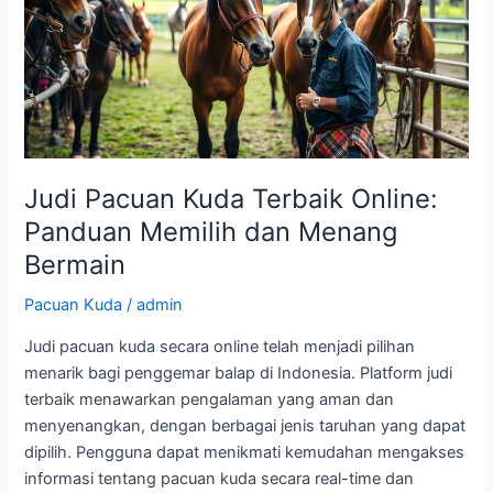
untuk
Pemain
Cerdas
Judi Pacuan Kuda Terbaik Online:
Panduan Memilih dan Menang
Bermain
Pacuan Kuda
/
admin
Judi pacuan kuda secara online telah menjadi pilihan
menarik bagi penggemar balap di Indonesia. Platform judi
terbaik menawarkan pengalaman yang aman dan
menyenangkan, dengan berbagai jenis taruhan yang dapat
dipilih. Pengguna dapat menikmati kemudahan mengakses
informasi tentang pacuan kuda secara real-time dan