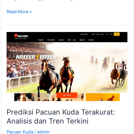
Taruhan
Read More »
Pacuan
Kuda
Dengan
RTP
Tinggi:
Strategi
Mengoptimalkan
Kemenangan
Anda
Prediksi Pacuan Kuda Terakurat:
Analisis dan Tren Terkini
Pacuan Kuda
/
admin