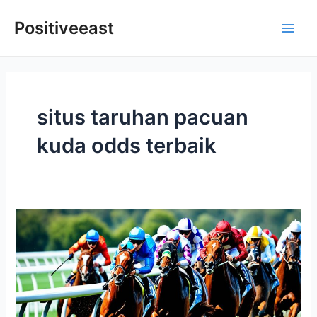
Skip
Positiveeast
to
Main
content
Men
situs taruhan pacuan
kuda odds terbaik