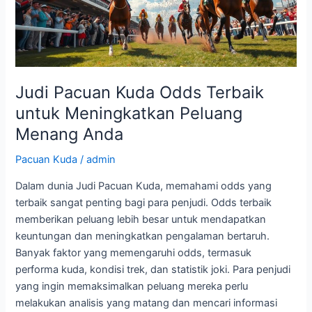
Judi Pacuan Kuda Odds Terbaik
untuk Meningkatkan Peluang
Menang Anda
Pacuan Kuda
/
admin
Dalam dunia Judi Pacuan Kuda, memahami odds yang
terbaik sangat penting bagi para penjudi. Odds terbaik
memberikan peluang lebih besar untuk mendapatkan
keuntungan dan meningkatkan pengalaman bertaruh.
Banyak faktor yang memengaruhi odds, termasuk
performa kuda, kondisi trek, dan statistik joki. Para penjudi
yang ingin memaksimalkan peluang mereka perlu
melakukan analisis yang matang dan mencari informasi