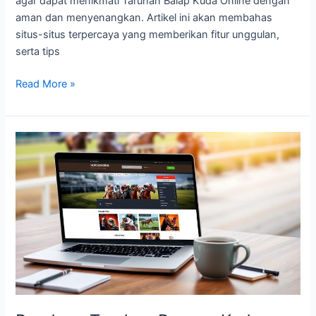
agar dapat menikmati Taruhan Balap Kuda Online dengan
aman dan menyenangkan. Artikel ini akan membahas
situs-situs terpercaya yang memberikan fitur unggulan,
serta tips
Terbaik
Read More »
Situs
Judi
Balap
Kuda
Online
di
Indonesia