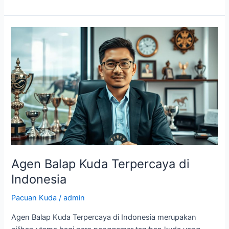
Pacuan
Kuda
Live
Streaming
Terkini
Agen Balap Kuda Terpercaya di
Indonesia
Pacuan Kuda
/
admin
Agen Balap Kuda Terpercaya di Indonesia merupakan