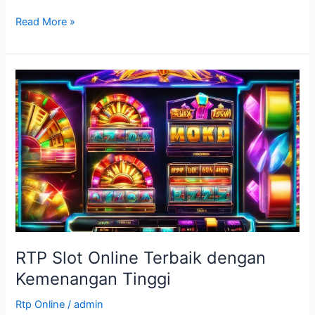
Daftar
Read More »
Slot
dengan
RTP
Tertinggi
–
Menangkan
Lebih!
RTP Slot Online Terbaik dengan
Kemenangan Tinggi
Rtp Online
/
admin