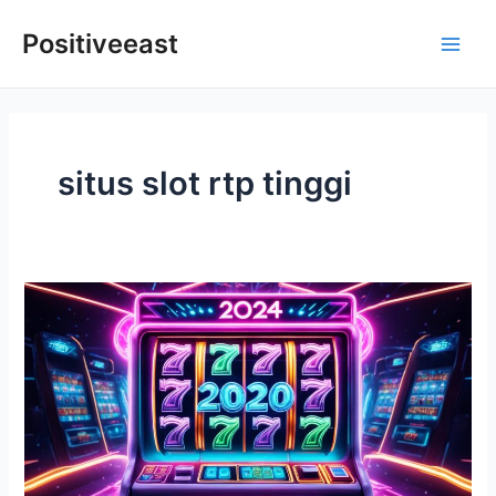
Skip
Positiveeast
to
Main
content
Men
situs slot rtp tinggi