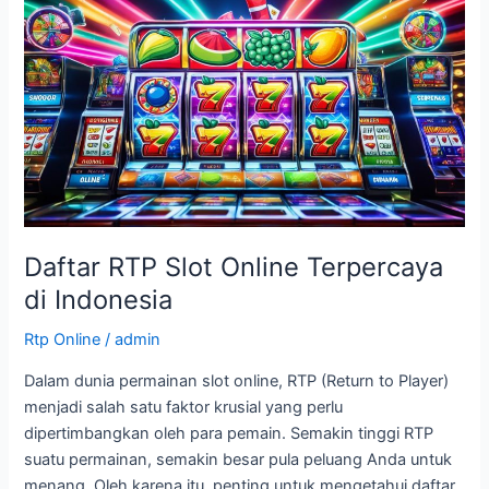
untuk
Pemain
Indonesia
Daftar RTP Slot Online Terpercaya
di Indonesia
Rtp Online
/
admin
Dalam dunia permainan slot online, RTP (Return to Player)
menjadi salah satu faktor krusial yang perlu
dipertimbangkan oleh para pemain. Semakin tinggi RTP
suatu permainan, semakin besar pula peluang Anda untuk
menang. Oleh karena itu, penting untuk mengetahui daftar