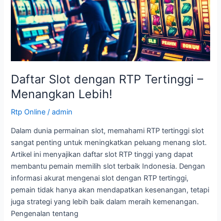
Daftar Slot dengan RTP Tertinggi –
Menangkan Lebih!
Rtp Online
/
admin
Dalam dunia permainan slot, memahami RTP tertinggi slot
sangat penting untuk meningkatkan peluang menang slot.
Artikel ini menyajikan daftar slot RTP tinggi yang dapat
membantu pemain memilih slot terbaik Indonesia. Dengan
informasi akurat mengenai slot dengan RTP tertinggi,
pemain tidak hanya akan mendapatkan kesenangan, tetapi
juga strategi yang lebih baik dalam meraih kemenangan.
Pengenalan tentang