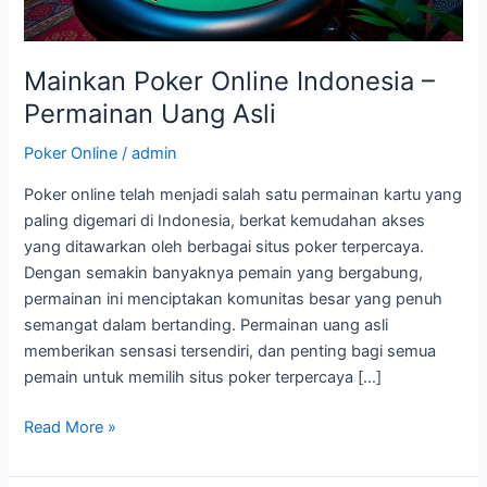
Mainkan Poker Online Indonesia –
Permainan Uang Asli
Poker Online
/
admin
Poker online telah menjadi salah satu permainan kartu yang
paling digemari di Indonesia, berkat kemudahan akses
yang ditawarkan oleh berbagai situs poker terpercaya.
Dengan semakin banyaknya pemain yang bergabung,
permainan ini menciptakan komunitas besar yang penuh
semangat dalam bertanding. Permainan uang asli
memberikan sensasi tersendiri, dan penting bagi semua
pemain untuk memilih situs poker terpercaya […]
Mainkan
Read More »
Poker
Online