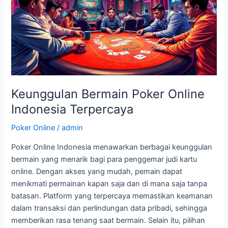
Keunggulan Bermain Poker Online
Indonesia Terpercaya
Poker Online
/
admin
Poker Online Indonesia menawarkan berbagai keunggulan
bermain yang menarik bagi para penggemar judi kartu
online. Dengan akses yang mudah, pemain dapat
menikmati permainan kapan saja dan di mana saja tanpa
batasan. Platform yang terpercaya memastikan keamanan
dalam transaksi dan perlindungan data pribadi, sehingga
memberikan rasa tenang saat bermain. Selain itu, pilihan