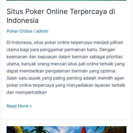
Situs Poker Online Terpercaya di
Indonesia
Poker Online
/
admin
Di Indonesia, situs poker online terpercaya menjadi pilihan
utama bagi para penggemar permainan kartu. Dengan
keamanan dan kepuasan dalam bermain sebagai prioritas
utama, banyak orang mencari situs judi online terbaik yang
dapat memberikan pengalaman bermain yang optimal.
Salah satu aspek yang paling penting adalah memilih agen
poker online terpercaya yang menyediakan layanan terbaik
dan memperhatikan
Situs
Read More »
Poker
Online
Terpercaya