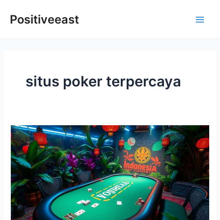
Skip
Positiveeast
to
Main
content
Men
situs poker terpercaya