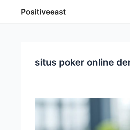
Skip
Positiveeast
to
content
situs poker online d