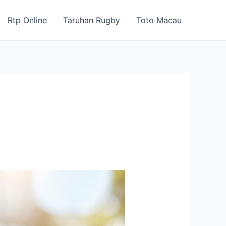
Rtp Online
Taruhan Rugby
Toto Macau