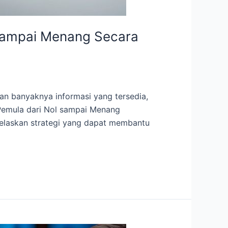
 Sampai Menang Secara
n banyaknya informasi yang tersedia,
 Pemula dari Nol sampai Menang
elaskan strategi yang dapat membantu