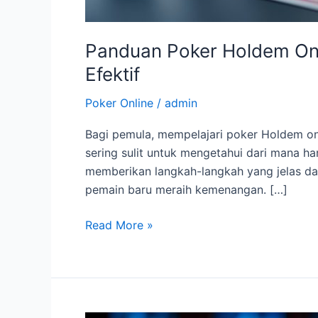
Panduan Poker Holdem Onl
Efektif
Poker Online
/
admin
Bagi pemula, mempelajari poker Holdem o
sering sulit untuk mengetahui dari mana 
memberikan langkah-langkah yang jelas da
pemain baru meraih kemenangan. […]
Panduan
Read More »
Poker
Holdem
Online
Terbaik
untuk