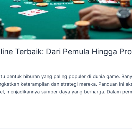
ne Terbaik: Dari Pemula Hingga Pro
atu bentuk hiburan yang paling populer di dunia game. Ban
ingkatkan keterampilan dan strategi mereka. Panduan ini a
evel, menjadikannya sumber daya yang berharga. Dalam p