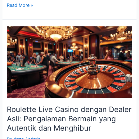
Tips
Read More »
dan
Trik
Roulette
Online
Terbaik
untuk
Meningkatkan
Peluang
Menang
Roulette Live Casino dengan Dealer
Asli: Pengalaman Bermain yang
Autentik dan Menghibur