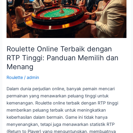
yang
Autentik
dan
Menghibur
Roulette Online Terbaik dengan
RTP Tinggi: Panduan Memilih dan
Menang
Roulette
/
admin
Dalam dunia perjudian online, banyak pemain mencari
permainan yang menawarkan peluang tinggi untuk
kemenangan. Roulette online terbaik dengan RTP tinggi
memberikan peluang terbaik untuk meningkatkan
keberhasilan dalam bermain. Game ini tidak hanya
menyenangkan, tetapi juga menawarkan statistik RTP
(Return to Player) yang menguntungkan, membuatnya