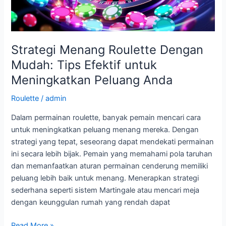
dengan
Aman
Strategi Menang Roulette Dengan
Mudah: Tips Efektif untuk
Meningkatkan Peluang Anda
Roulette
/
admin
Dalam permainan roulette, banyak pemain mencari cara
untuk meningkatkan peluang menang mereka. Dengan
strategi yang tepat, seseorang dapat mendekati permainan
ini secara lebih bijak. Pemain yang memahami pola taruhan
dan memanfaatkan aturan permainan cenderung memiliki
peluang lebih baik untuk menang. Menerapkan strategi
sederhana seperti sistem Martingale atau mencari meja
dengan keunggulan rumah yang rendah dapat
Strategi
Read More »