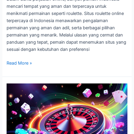
mencari tempat yang aman dan terpercaya untuk
menikmati permainan seperti roulette. Situs roulette online
terpercaya di Indonesia menawarkan pengalaman
permainan yang aman dan adil, serta berbagai pilihan
permainan yang menarik. Melalui ulasan yang cermat dan
panduan yang tepat, pemain dapat menemukan situs yang
sesuai dengan kebutuhan dan preferensi
Situs
Read More »
Roulette
Online
Terpercaya
di
Indonesia:
Panduan
Memilih
dan
Bermain