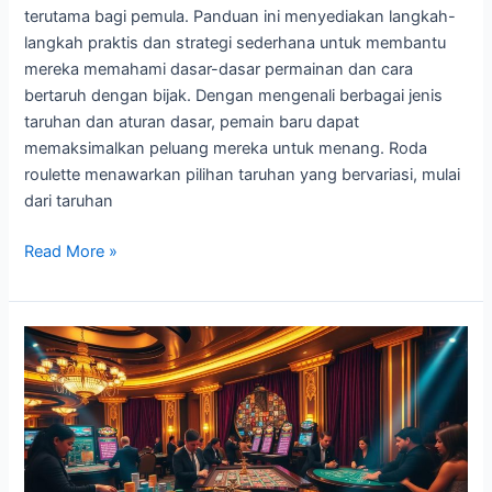
terutama bagi pemula. Panduan ini menyediakan langkah-
langkah praktis dan strategi sederhana untuk membantu
mereka memahami dasar-dasar permainan dan cara
bertaruh dengan bijak. Dengan mengenali berbagai jenis
taruhan dan aturan dasar, pemain baru dapat
memaksimalkan peluang mereka untuk menang. Roda
roulette menawarkan pilihan taruhan yang bervariasi, mulai
dari taruhan
Panduan
Read More »
Bermain
Roulette
untuk
Pemula:
Strategi
dan
Tips
Sukses