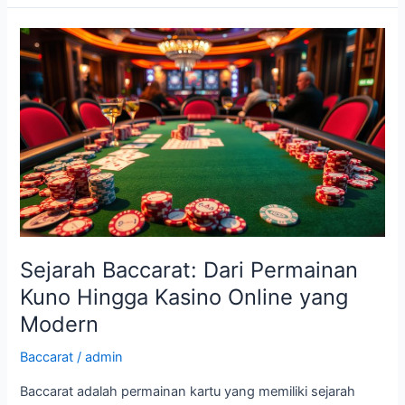
Baccarat
Online
Dengan
RTP
Tinggi
Untuk
Keuntungan
Maksimal
Sejarah Baccarat: Dari Permainan
Kuno Hingga Kasino Online yang
Modern
Baccarat
/
admin
Baccarat adalah permainan kartu yang memiliki sejarah