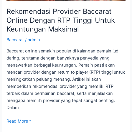
Rekomendasi Provider Baccarat
Online Dengan RTP Tinggi Untuk
Keuntungan Maksimal
Baccarat
/
admin
Baccarat online semakin populer di kalangan pemain judi
daring, terutama dengan banyaknya penyedia yang
menawarkan berbagai keuntungan. Pemain pasti akan
mencari provider dengan return to player (RTP) tinggi untuk
meningkatkan peluang menang. Artikel ini akan
memberikan rekomendasi provider yang memiliki RTP
terbaik dalam permainan baccarat, serta menjelaskan
mengapa memilih provider yang tepat sangat penting.
Dalam
Rekomendasi
Read More »
Provider