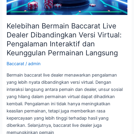
Kelebihan Bermain Baccarat Live
Dealer Dibandingkan Versi Virtual:
Pengalaman Interaktif dan
Keunggulan Permainan Langsung
Baccarat
/
admin
Bermain baccarat live dealer menawarkan pengalaman
yang lebih nyata dibandingkan versi virtual. Dengan
interaksi langsung antara pemain dan dealer, unsur sosial
yang hilang dalam permainan virtual dapat dihadirkan
kembali. Pengalaman ini tidak hanya meningkatkan
keaslian permainan, tetapi juga memberikan rasa
kepercayaan yang lebih tinggi terhadap hasil yang
diberikan. Selanjutnya, baccarat live dealer juga
memungkinkan pemain