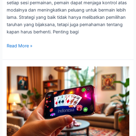
setiap sesi permainan, pemain dapat menjaga kontrol atas
modalnya dan meningkatkan peluang untuk bermain lebih
lama. Strategi yang baik tidak hanya melibatkan pemilihan
taruhan yang bijaksana, tetapi juga pemahaman tentang
kapan harus berhenti. Penting bagi
Cara
Read More »
Mengatur
Modal
Bermain
Baccarat
Agar
Tidak
Rugi:
Strategi
Efektif
Untuk
Pemain