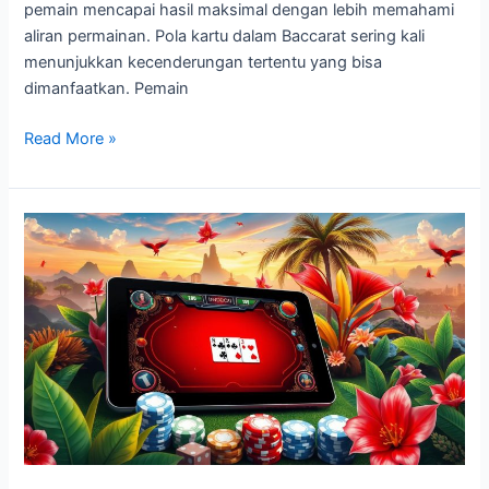
pemain mencapai hasil maksimal dengan lebih memahami
aliran permainan. Pola kartu dalam Baccarat sering kali
menunjukkan kecenderungan tertentu yang bisa
dimanfaatkan. Pemain
Teknik
Read More »
Membaca
Pola
Kartu
Baccarat
untuk
Hasil
Maksimal
di
Permainan
kasino