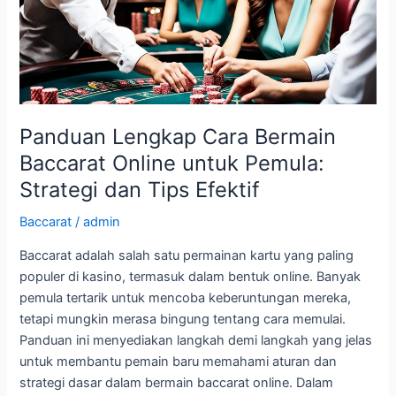
Panduan Lengkap Cara Bermain
Baccarat Online untuk Pemula:
Strategi dan Tips Efektif
Baccarat
/
admin
Baccarat adalah salah satu permainan kartu yang paling
populer di kasino, termasuk dalam bentuk online. Banyak
pemula tertarik untuk mencoba keberuntungan mereka,
tetapi mungkin merasa bingung tentang cara memulai.
Panduan ini menyediakan langkah demi langkah yang jelas
untuk membantu pemain baru memahami aturan dan
strategi dasar dalam bermain baccarat online. Dalam