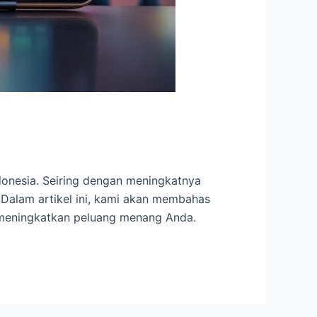
onesia. Seiring dengan meningkatnya
 Dalam artikel ini, kami akan membahas
uk meningkatkan peluang menang Anda.