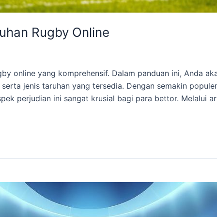
uhan Rugby Online
ugby online yang komprehensif. Dalam panduan ini, Anda 
 serta jenis taruhan yang tersedia. Dengan semakin populer
 perjudian ini sangat krusial bagi para bettor. Melalui art