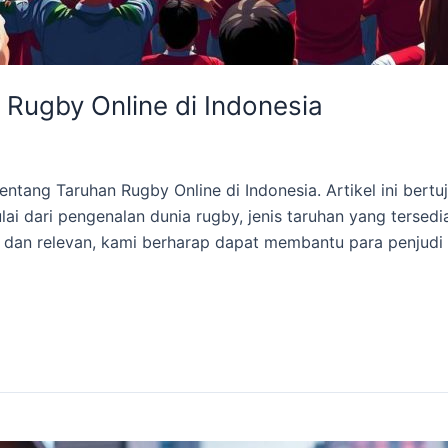
Rugby Online di Indonesia
ntang Taruhan Rugby Online di Indonesia. Artikel ini ber
i dari pengenalan dunia rugby, jenis taruhan yang tersedia
u dan relevan, kami berharap dapat membantu para penjud