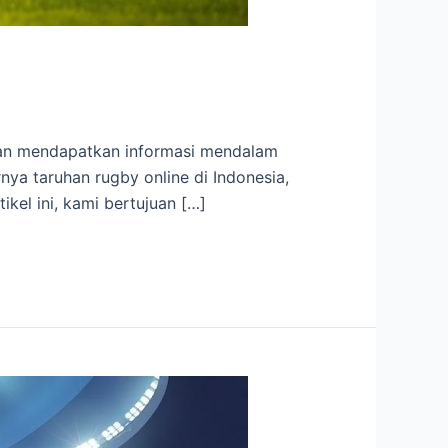
akan mendapatkan informasi mendalam
nya taruhan rugby online di Indonesia,
ikel ini, kami bertujuan […]