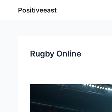
Skip
Positiveeast
to
content
Rugby Online