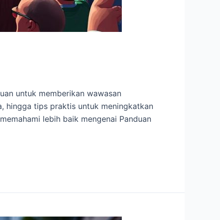
tujuan untuk memberikan wawasan
, hingga tips praktis untuk meningkatkan
i memahami lebih baik mengenai Panduan