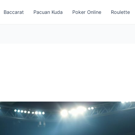
Baccarat
Pacuan Kuda
Poker Online
Roulette